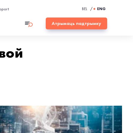
pport
BEL
/
ENG
Атрымаць падтрымку
вой