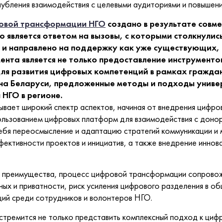
глубления взаимодействия с целевыми аудиториями и повышен
ровой трансформации НГО
создано в результате совм
 является ответом на вызовы, с которыми столкнулись
, и направлено на поддержку как уже существующих,
ента является не только предоставление инструменто
 для развития цифровых компетенций в рамках гражда
на Беларуси, предложенные методы и подходы универ
 НГО в регионе.
ает широкий спектр аспектов, начиная от внедрения цифров
пользованием цифровых платформ для взаимодействия с доно
себя переосмысление и адаптацию стратегий коммуникации и 
фективности проектов и инициатив, а также внедрение иннов
е преимущества, процесс цифровой трансформации сопровож
ых и приватности, риск усиления цифрового разделения в об
ий среди сотрудников и волонтеров НГО.
стремится не только представить комплексный подход к циф