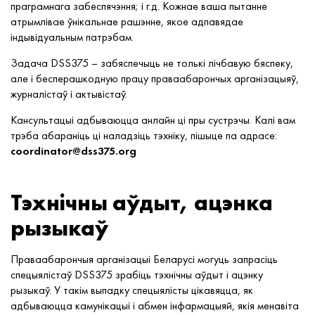
праграмнага забеспячэння; і г.д. Кожнае ваша пытанне
атрымлівае ўнікальнае рашэнне, якое адпавядае
індывідуальным патрэбам.
Задача DSS375 – забяспечыць не толькі лічбавую бяспеку,
але і бесперашкодную працу праваабарончых арганізацыяў,
журналістаў і актывістаў.
Кансультацыі адбываюцца анлайн ці пры сустрэчы. Калі вам
трэба абараніць ці наладзіць тэхніку, пішыце па адрасе:
coordinator@dss375.org
Тэхнічны аўдыт, ацэнка
рызыкаў
Праваабарончыя арганізацыі Беларусі могуць запрасіць
спецыялістаў DSS375 зрабіць тэхнічны аўдыт і ацэнку
рызыкаў. У такім выпадку спецыялісты цікавяцца, як
адбываюцца камунікацыі і абмен інфармацыяй, якія менавіта