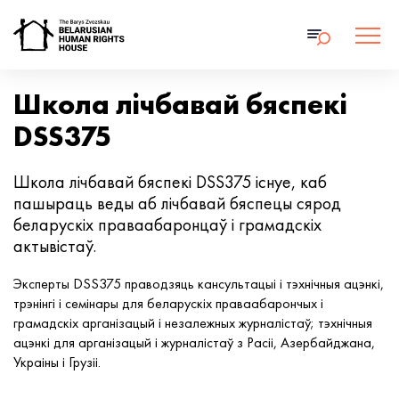
Школа лічбавай бяспекі
DSS375
Школа лічбавай бяспекі DSS375 існуе, каб
пашыраць веды аб лічбавай бяспецы сярод
беларускіх праваабаронцаў і грамадскіх
актывістаў.
Эксперты DSS375 праводзяць кансультацыі і тэхнічныя ацэнкі,
трэнінгі і семінары для беларускіх праваабарончых і
грамадскіх арганізацый і незалежных журналістаў; тэхнічныя
ацэнкі для арганізацый і журналістаў з Расіі, Азербайджана,
Украіны і Грузіі.