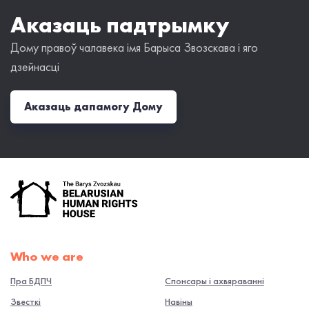
Аказаць падтрымку
Дому правоў чалавека імя Барыса Звозскава і яго
дзейнасці
Аказаць дапамогу Дому
Who we are
Пра БДПЧ
Спонсары і ахвяраванні
Звесткі
Навiны