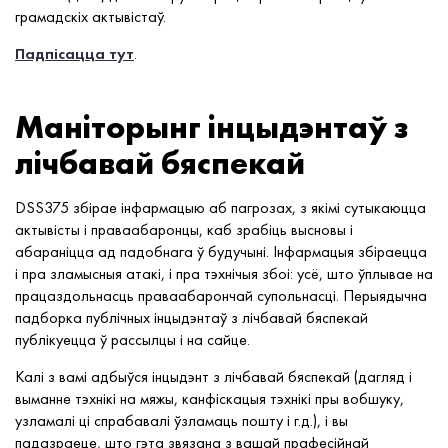
грамадскіх актывістаў.
Падпісацца тут
.
Маніторынг інцыдэнтаў з
лічбавай бяспекай
DSS375 збірае інфармацыю аб пагрозах, з якімі сутыкаюцца
актывісты і праваабаронцы, каб зрабіць высновы і
абараніцца ад падобнага ў будучыні. Інфармацыя збіраецца
і пра зламысныя атакі, і пра тэхнічыя збоі: усё, што ўплывае на
працаздольнасць праваабарончай супольнасці. Перыядычна
падборка публічных інцыдэнтаў з лічбавай бяспекай
публікуецца ў рассылцы і на сайце.
Калі з вамі адбыўся інцыдэнт з лічбавай бяспекай (дагляд і
выманне тэхнікі на мяжы, канфіскацыя тэхнікі пры вобшуку,
узламалі ці спрабавалі ўзламаць пошту і г.д.), і вы
падазраеце, што гэта звязана з вашай прафесійнай