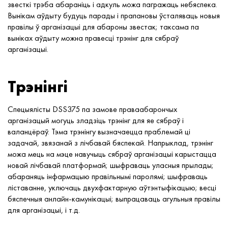
звесткі трэба абараніць і адкуль можа пагражаць небяспека.
Вынікам аўдыту будуць парады і прапановы ўсталяваць новыя
правілы ў арганізацыі для абароны звестак; таксама па
выніках аўдыту можна правесці трэнінг для сябраў
арганізацыі.
Трэнінгі
Спецыялісты DSS375 па замове праваабарончых
арганізацый могуць зладзіць трэнінг для яе сябраў і
валанцёраў. Тэма трэнінгу вызначаецца праблемай ці
задачай, звязанай з лічбавай бяспекай. Напрыклад, трэнінг
можа мець на мэце навучыць сябраў арганізацыі карыстацца
новай лічбавай платформай; шыфраваць уласныя прылады;
абараняць інфармацыю правільнымі паролямі; шыфраваць
ліставанне, уключаць двухфактарную аўтэнтыфікацыю; весці
бяспечныя анлайн-камунікацыі; выпрацаваць агульныя правілы
для арганізацыі, і т.д.