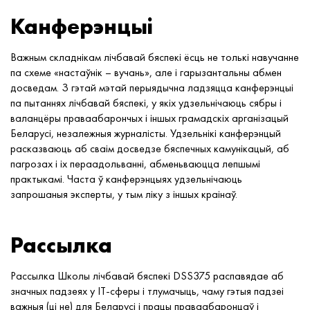
Канферэнцыі
Важным складнікам лічбавай бяспекі ёсць не толькі навучанне
па схеме «настаўнік – вучань», але і гарызантальны абмен
досведам. З гэтай мэтай перыядычна ладзяцца канферэнцыі
па пытаннях лічбавай бяспекі, у якіх удзельнічаюць сябры і
валанцёры праваабарончых і іншых грамадскіх арганізацый
Беларусі, незалежныя журналісты. Удзельнікі канферэнцый
расказваюць аб сваім досведзе бяспечных камунікацый, аб
пагрозах і іх пераадольванні, абменьваюцца лепшымі
практыкамі. Часта ў канферэнцыях удзельнічаюць
запрошаныя эксперты, у тым ліку з іншых краінаў.
Рассылка
Рассылка Школы лічбавай бяспекі DSS375 распавядае аб
значных падзеях у IT-сферы і тлумачыць, чаму гэтыя падзеі
важныя (ці не) для Беларусі і працы праваабаронцаў і