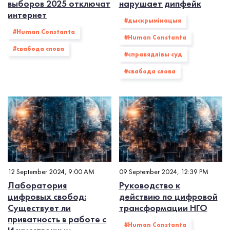
выборов 2025 отключат
нарушает дипфейк
интернет
#дыскрымінацыя
#Human Constanta
#Human Constanta
#свабода слова
#справядлівы суд
#свабода слова
12 September 2024, 9:00 AM
09 September 2024, 12:39 PM
Лаборатория
Руководство к
цифровых свобод:
действию по цифровой
Существует ли
трансформации НГО
приватность в работе с
#Human Constanta