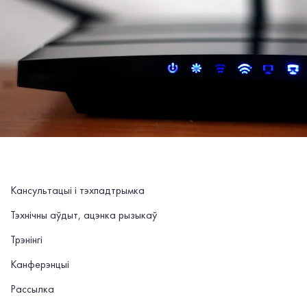
Кансультацыі і тэхпадтрымка
Тэхнічны аўдыт, ацэнка рызыкаў
Трэнінгі
Канферэнцыі
Рассылка