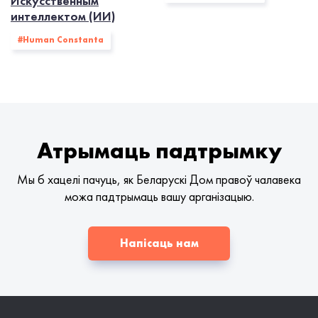
Искусственным
интеллектом (ИИ)
#Human Constanta
Атрымаць падтрымку
Мы б хацелі пачуць, як Беларускі Дом правоў чалавека
можа падтрымаць вашу арганізацыю.
Напісаць нам