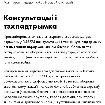
Маніторынг інцыдэнтаў з лічбавай бяспекай
Кансультацыі і
тэхпадтрымка
Праваабаронцы, актывісты і журналісты заўжды могуць
атрымаць у DSS375
кансультацыі і тэхнічную падтрымку
па пытаннях інфармацыйнай бяспекі
. Спецыялісты
патлумачаць, як абараніць вашыя кампутары, кампутарную
тэхніку, працоўныя камунікацыі і інш.; пры патрэбе – зробяць
гэта самастойна.
Якія практычныя задачы вам дапаможа вырашыць Школа
лічбавай бяспекі DSS375? Пералік практычна не
абмежаваны: гэта шыфраванне тэхнікі і звестак; абарона
звестак і камунікацый, наладка бэкапаў, воблачных сэрвіваў;
дапамога ў наладцы бяспечнага электроннага ліставання;
наладка мадэмаў, роўтэраў, кропак доступа, прынтэраў і
іншай тэхнікі; дапамога ў набыцці і ўсталяванні ліцэнзінзійнага