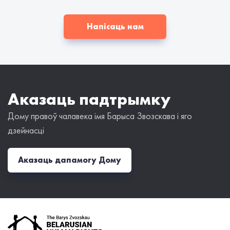
Напісаць нам
Аказаць падтрымку
Дому правоў чалавека імя Барыса Звозскава і яго
дзейнасці
Аказаць дапамогу Дому