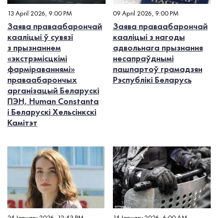
13 April 2026, 9:00 PM
09 April 2026, 9:00 PM
Заява праваабарончай
Заява праваабарончай
кааліцыі ў сувязі
кааліцыі з нагоды
з прызнаннем
адвольнага прызнання
«экстрэмісцкімі
несапраўднымі
фарміраваннямі»
пашпартоў грамадзян
праваабарончых
Рэспублікі Беларусь
арганізацый Беларускі
ПЭН, Human Constanta
і Беларускі Хельсінкскі
Камітэт
24 January 2026, 12:43 PM
14 January 2026, 6:00 AM