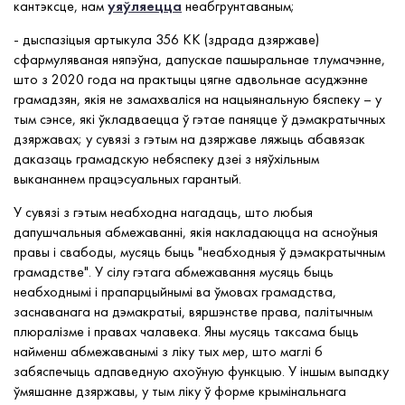
кантэксце, нам
уяўляецца
неабгрунтаваным;
- дыспазіцыя артыкула 356 КК (здрада дзяржаве)
сфармуляваная няпэўна, дапускае пашыральнае тлумачэнне,
што з 2020 года на практыцы цягне адвольнае асуджэнне
грамадзян, якія не замахваліся на нацыянальную бяспеку – у
тым сэнсе, які ўкладваецца ў гэтае паняцце ў дэмакратычных
дзяржавах; у сувязі з гэтым на дзяржаве ляжыць абавязак
даказаць грамадскую небяспеку дзеі з няўхільным
выкананнем працэсуальных гарантый.
У сувязі з гэтым неабходна нагадаць, што любыя
дапушчальныя абмежаванні, якія накладаюцца на асноўныя
правы і свабоды, мусяць быць "неабходныя ў дэмакратычным
грамадстве". У сілу гэтага абмежавання мусяць быць
неабходнымі і прапарцыйнымі ва ўмовах грамадства,
заснаванага на дэмакратыі, вяршэнстве права, палітычным
плюралізме і правах чалавека. Яны мусяць таксама быць
найменш абмежаванымі з ліку тых мер, што маглі б
забяспечыць адпаведную ахоўную функцыю. У іншым выпадку
ўмяшанне дзяржавы, у тым ліку ў форме крымінальнага