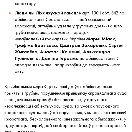
характару;
Людмілы Ліхачэўскай
паводле арт. 130 і арт. 342 па
абвінавачванні ў распальванні іншай сацыяльнай
варожасці, актыўным удзеле ў групавых дзеяннях, што
груба парушаюць грамадскі парадак;
непаўналетняй грамадзянкі Украіны
Марыі Місюк,
Трафіма Барысава, Дзмітрыя Захарошкі, Сяргея
Жыгалёва, Анастасіі Кліменкі, Аляксандра
Пуліновіча, Данііла Герасіма
па абвінавачванні ў
здрадзе дзяржаве і падрыхтоўцы да тэрарыстычнага
акту.
Крымінальныя меры ў дачыненні да ўсіх абвінавачаных
прыняты з грубымі парушэннямі прынцыпаў справядлівага суда
і працэсуальных правоў абвінавачаных, у адсутнасць
незалежнасці і аб'ектыўнасці суда, ва ўмовах паўсюднага
ігнаравання судамі заяў аб парушэннях, ужывання катаванняў
і жорсткага, бесчалавечнага, зневажальнага абыходжання, у
адсутнасць сапраўднай спаборнасці бакоў ды бесстаронняй
ацэнкі доказаў.