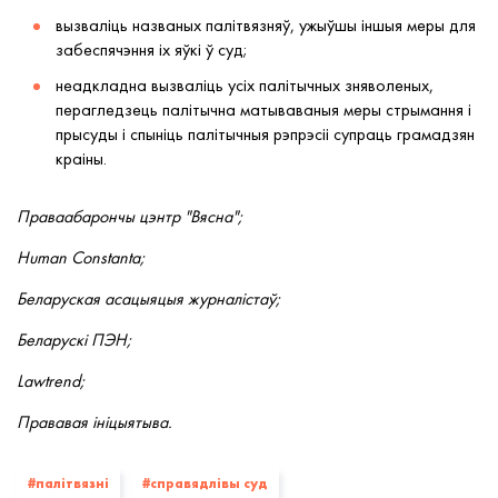
вызваліць названых палітвязняў, ужыўшы іншыя меры для
забеспячэння іх яўкі ў суд;
неадкладна вызваліць усіх палітычных зняволеных,
перагледзець палітычна матываваныя меры стрымання і
прысуды і спыніць палітычныя рэпрэсіі супраць грамадзян
краіны.
Праваабарончы цэнтр "Вясна";
Human Constanta;
Беларуская асацыяцыя журналістаў;
Беларускі ПЭН;
Lawtrend;
Прававая ініцыятыва.
#палiтвязнi
#справядлівы суд