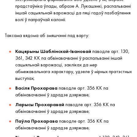
прадстаўніка ўлады, абразе А. Лукашэнкі, распальванні
іншай сацыяльнай варожасці да пяці гадоў пазбаўлення
волі ў папраўчай калоніі.
Таксама вядома аб змяшчэнні пад варту:
Кацярыны Шаблінскай-Івановай
паводле арт. 130,
361, 342 КК па абвінавачванні ў распальванні іншай
сацыяльнай варожасці, закліках да мер
абмежавальнага характару, удзеле ў мірных пратэстных
выступах;
Васіля Прохарава
паводле арт. 356 КК па
абвінавачванні ў здрадзе дзяржаве;
Ларысы Прохаравай
паводле арт. 356 КК па
абвінавачванні ў здрадзе дзяржаве;
Паўла Прохарава
паводле арт. 356 КК па
абвінавачванні ў здрадзе дзяржаве;