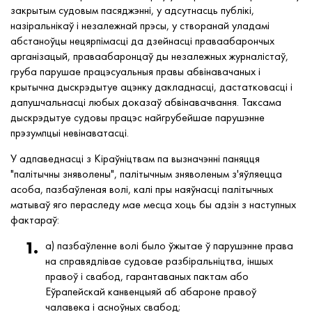
закрытым судовым пасяджэнні, у адсутнасць публікі,
назіральнікаў і незалежнай прэсы, у створанай уладамі
абстаноўцы нецярпімасці да дзейнасці праваабарончых
арганізацый, праваабаронцаў ды незалежных журналістаў,
груба парушае працэсуальныя правы абвінавачаных і
крытычна дыскрэдытуе ацэнку дакладнасці, дастатковасці і
дапушчальнасці любых доказаў абвінавачвання. Таксама
дыскрэдытуе судовы працэс найгрубейшае парушэнне
прэзумпцыі невінаватасці.
У адпаведнасці з Кіраўніцтвам па вызначэнні паняцця
"палітычны зняволены", палітычным зняволеным з'яўляецца
асоба, пазбаўленая волі, калі пры наяўнасці палітычных
матываў яго пераследу мае месца хоць бы адзін з наступных
фактараў:
a) пазбаўленне волі было ўжытае ў парушэнне права
на справядлівае судовае разбіральніцтва, іншых
правоў і свабод, гарантаваных пактам або
Еўрапейскай канвенцыяй аб абароне правоў
чалавека і асноўных свабод;