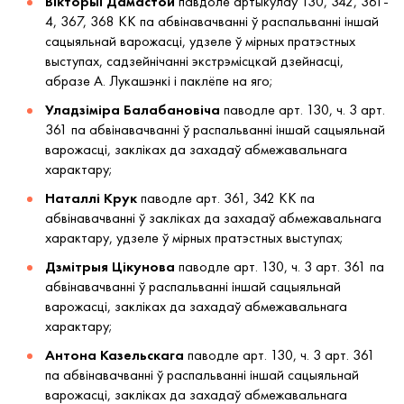
Вікторыі Дамастой
павдоле артыкулаў 130, 342, 361-
4, 367, 368 КК па абвінавачванні ў распальванні іншай
сацыяльнай варожасці, удзеле ў мірных пратэстных
выступах, садзейнічанні экстрэмісцкай дзейнасці,
абразе А. Лукашэнкі і паклёпе на яго;
Уладзіміра Балабановіча
паводле арт. 130, ч. 3 арт.
361 па абвінавачванні ў распальванні іншай сацыяльнай
варожасці, закліках да захадаў абмежавальнага
характару;
Наталлі Крук
паводле арт. 361, 342 КК па
абвінавачванні ў закліках да захадаў абмежавальнага
характару, удзеле ў мірных пратэстных выступах;
Дзмітрыя Цікунова
паводле арт. 130, ч. 3 арт. 361 па
абвінавачванні ў распальванні іншай сацыяльнай
варожасці, закліках да захадаў абмежавальнага
характару;
Антона Казельскага
паводле арт. 130, ч. 3 арт. 361
па абвінавачванні ў распальванні іншай сацыяльнай
варожасці, закліках да захадаў абмежавальнага