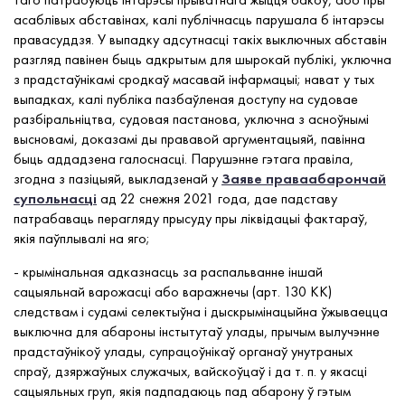
асаблівых абставінах, калі публічнасць парушала б інтарэсы
правасуддзя. У выпадку адсутнасці такіх выключных абставін
разгляд павінен быць адкрытым для шырокай публікі, уключна
з прадстаўнікамі сродкаў масавай інфармацыі; нават у тых
выпадках, калі публіка пазбаўленая доступу на судовае
разбіральніцтва, судовая пастанова, уключна з асноўнымі
высновамі, доказамі ды прававой аргументацыяй, павінна
быць аддадзена галоснасці. Парушэнне гэтага правіла,
згодна з пазіцыяй, выкладзенай у
Заяве праваабарончай
супольнасці
ад 22 снежня 2021 года, дае падставу
патрабаваць перагляду прысуду пры ліквідацыі фактараў,
якія паўплывалі на яго;
- крымінальная адказнасць за распальванне іншай
сацыяльнай варожасці або варажнечы (арт. 130 КК)
следствам і судамі селектыўна і дыскрымінацыйна ўжываецца
выключна для абароны інстытутаў улады, прычым вылучэнне
прадстаўнікоў улады, супрацоўнікаў органаў унутраных
спраў, дзяржаўных служачых, вайскоўцаў і да т. п. у якасці
сацыяльных груп, якія падпадаюць пад абарону ў гэтым