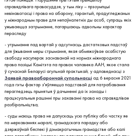
справядлівага правасуддзя, у тым ліку – прэзумпцыі
невінаватасці і права на абарону, гарантый, прадугледжаных
у міжнародным праве для непаўналетніх ды асоб, супраць якіх
ужываецца затрыманне, пагаршаюць адвольны характар
пераследу
- утрыманне пад вартай у адсутнасць дастатковых падстаў
для ўжывання меры стрымання, якая абмяжоўвае асабістую
свабоду насуперак заснаванай на нормах міжнароднага
права пазіцыі Камітэта па правах чалавека ААН, якое стала
ў сучаснай Беларусі агульнай практыкай; у адпаведнасці з
Заявай праваабарончай супольнасці
ад 6 верасня 2021
года гэты фактар з'яўляецца падставай для патрабавання
перагледзець прынятыя ў дачыненні да іх захады і
працэсуальныя рашэнні пры захаванні права на справядлівае
разбіральніцтва;
- суды маюць права не дапускаць усю публіку або частку яе
па меркаваннях маралі, грамадскага парадку або
дзяржаўнай бяспекі ў дэмакратычным грамадстве або калі
таго патрабуюць інтарэсы прыватнага жыцця бакоў, або пры