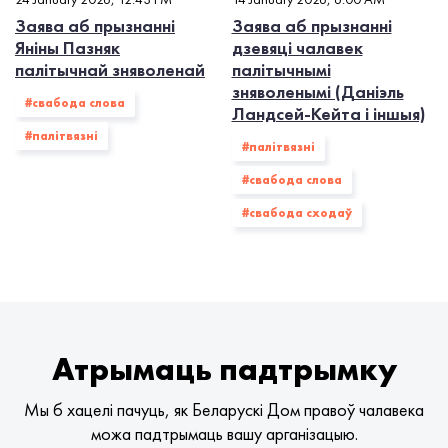
Заява аб прызнанні
Заява аб прызнанні
Яніны Пазняк
дзевяці чалавек
палітычнай зняволенай
палітычнымі
зняволенымі (Даніэль
#свабода слова
Ландсей-Кейта і іншыя)
#палiтвязнi
#палiтвязнi
#свабода слова
#свабода сходаў
Атрымаць падтрымку
Мы б хацелі пачуць, як Беларускі Дом правоў чалавека
можа падтрымаць вашу арганізацыю.