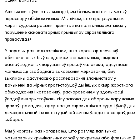
Ацэньваючы ўсе гэтыя выпадкі, мы бачым палітычны матыў
пераследу абвінавачаных. Мы лічым, што працэсуальныя
меры і судовыя рашэнні прынятыя па палітычных матывах у
парушэнне асноватворных прынцыпаў справядлівага
правасуддзя.
У чарговы раз падкрэсліваем, што характар дзеянняў
абвінавачаных быў следствам сістэматычных, шырока
распаўсюджаных парушэнняў правоў чалавека, адсутнасці
магчымасці свабоднага выказвання меркавання, быў
выкліканы адсутнасцю расследавання злачынстваў у
дачыненні да мірных пратэстоўцаў ды іншых ахвяр жорсткага
абыходжання і катаванняў, расчараваннем у здольнасці
ўладаў выкарыстоўваць сілу закона для абароны парушаных
правоў грамадзян, адсутнасцю справядлівага суда і ўмоў для
дэмакратычнай і канстытуцыйнай змены ўлады на сапраўдных
выбарах.
Мы ў чарговы раз нагадваем, што разгляд палітычна
матываваных крымінальных спраў у закрытым або фактычна ў