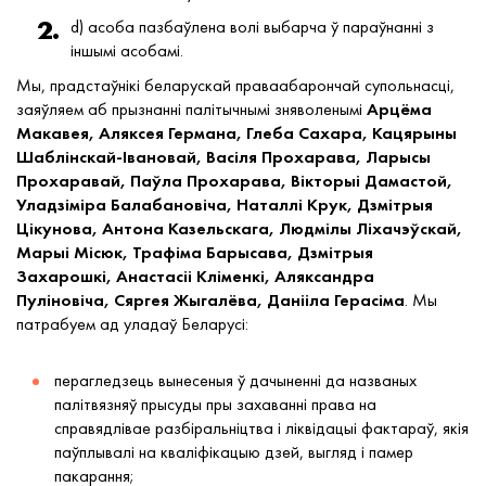
d) асоба пазбаўлена волі выбарча ў параўнанні з
іншымі асобамі.
Мы, прадстаўнікі беларускай праваабарончай супольнасці,
заяўляем аб прызнанні палітычнымі зняволенымі
Арцёма
Макавея, Аляксея Германа, Глеба Сахара, Кацярыны
Шаблінскай-Івановай, Васіля Прохарава, Ларысы
Прохаравай, Паўла Прохарава, Вікторыі Дамастой,
Уладзіміра Балабановіча, Наталлі Крук, Дзмітрыя
Цікунова, Антона Казельскага, Людмілы Ліхачэўскай,
Марыі Місюк, Трафіма Барысава, Дзмітрыя
Захарошкі, Анастасіі Кліменкі, Аляксандра
Пуліновіча, Сяргея Жыгалёва, Данііла Герасіма
. Мы
патрабуем ад уладаў Беларусі:
перагледзець вынесеныя ў дачыненні да названых
палітвязняў прысуды пры захаванні права на
справядлівае разбіральніцтва і ліквідацыі фактараў, якія
паўплывалі на кваліфікацыю дзей, выгляд і памер
пакарання;