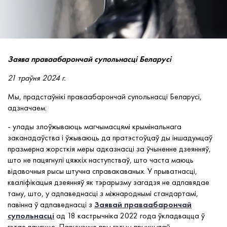
Заява праваабарончай супольнасці Беларусі
21 траўня 2024 г.
Мы, прадстаўнікі праваабарончай супольнасці Беларусі,
адзначаем:
- улады злоўжываюць магчымасцямі крымінальнага
заканадаўства і ўжываюць да пратэстоўцаў ды іншадумцаў
празмерна жорсткія меры адказнасці за ўчыненне дзеянняў,
што не пацягнулі цяжкіх наступстваў, што часта маюць
відавочныя рысы штучна справакаваных. У прыватнасці,
кваліфікацыя дзеянняў як тэрарызму загадзя не адпавядае
таму, што, у адпаведнасці з міжнароднымі стандартамі,
павінна ў адпаведнасці з
Заявай праваабарончай
супольнасці
ад 18 кастрычніка 2022 года ўкладвацца ў
гэтае паняцце. Парушэнне пры гэтым прынцыпаў