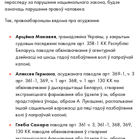
пераследу за парушэнне нацыянальнага закона, будзе
азначаць парушэнне правоў чалавека.
Так, праваабаронцам вядома пра асуджэнне:
Арцёма Макавея
, грамадзяніна Украіны, у закрытым
судовым пасяджэнні паводле арт. 358-1 КК Рэспублікі
Беларусь паводле абвінавачвання ў агентурнай
дзейнасці на шэсць гадоў пазбаўлення волі ў папраўчай
калоніі;
Аляксея Германа
, асуджанага паводле арт. 369-1, ч. 3
арт. 361-1, 369, ч. 1 арт. 368, ч. 1 арт. 130 КК па
абвінавачванні ў дыскрэдытацыі Беларусі, стварэнні
экстрэмісцкага фармавання або ўдзеле ў ім, абразе
прадстаўніка ўлады, абразе А. Лукашэнкі, распальванні
іншай сацыяльнай варожасці да пяці гадоў пазбаўлення
волі ў папраўчай калоніі;
Глеба Сахара
паводле арт. 361 ч. 3, 361-1, 368, 369,
130 КК паводле абвінавачвання ў стварэнні
экстрэмісцкага фармавання або ўдзеле ў ім, абразе