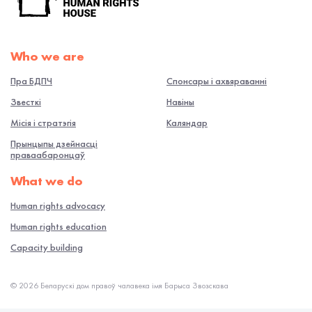
Who we are
Пра БДПЧ
Спонсары і ахвяраванні
Звесткі
Навiны
Місія і стратэгія
Каляндар
Прынцыпы дзейнасці
праваабаронцаў
What we do
Human rights advocacy
Human rights education
Capacity building
© 2026 Беларускі дом правоў чалавека імя Барыса Звозскава