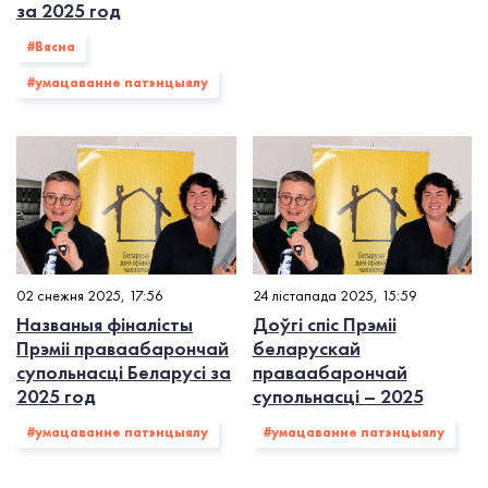
за 2025 год
#Вясна
#умацаванне патэнцыялу
02 снежня 2025, 17:56
24 лістапада 2025, 15:59
Названыя фіналісты
Доўгі спіс Прэміі
Прэміі праваабарончай
беларускай
супольнасці Беларусі за
праваабарончай
2025 год
супольнасці – 2025
#умацаванне патэнцыялу
#умацаванне патэнцыялу