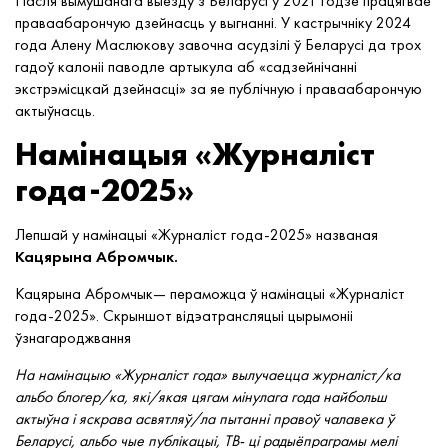
Пасля вымушанага выезду з Беларусі ў 2021 годзе працягвае
праваабарончую дзейнасць у выгнанні. У кастрычніку 2024
года Алену Маслюкову завочна асудзілі ў Беларусі да трох
гадоў калоніі паводле артыкула аб «садзейнічанні
экстрэмісцкай дзейнасці» за яе публічную і праваабарончую
актыўнасць.
Намінацыя «Журналіст
года-2025»
Лепшай у намінацыі «Журналіст года-2025» названая
Кацярына Абромчык.
Кацярына Абромчык— пераможца ў намінацыі «Журналіст
года-2025». Скрыншот відэатрансляцыі цырымоніі
ўзнагароджвання
На намінацыю «Журналіст года» вылучаецца журналіст/ка
альбо блогер/ка, які/якая цягам мінулага года найбольш
актыўна і яскрава асвятляў/ла пытанні правоў чалавека ў
Беларусі, альбо чые публікацыі, ТВ- ці радыёпраграмы мелі