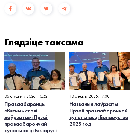
Глядзiце таксама
06 студзеня 2026, 10:52
10 снежня 2025, 17:00
Праваабаронцы
Названыя лаўрэаты
«Вясны» сталі
Прэміі праваабарончай
лаўрэатамі Прэміі
супольнасці Беларусі за
праваабарончай
2025 год
супольнасці Беларусі