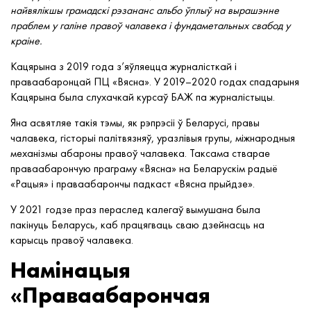
найвялікшы грамадскі рэзананс альбо ўплыў на вырашэнне
праблем у галіне правоў чалавека і фундаметальных свабод у
краіне.
Кацярына з 2019 года з’яўляецца журналісткай і
праваабаронцай ПЦ «Вясна». У 2019–2020 годах спадарыня
Кацярына была слухачкай курсаў БАЖ па журналістыцы.
Яна асвятляе такія тэмы, як рэпрэсіі ў Беларусі, правы
чалавека, гісторыі палітвязняў, уразлівыя групы, міжнародныя
механізмы абароны правоў чалавека. Таксама стварае
праваабарончую праграму «Вясна» на Беларускім радыё
«Рацыя» і праваабарончы падкаст «Вясна прыйдзе».
У 2021 годзе праз пераслед калегаў вымушана была
пакінуць Беларусь, каб працягваць сваю дзейнасць на
карысць правоў чалавека.
Намінацыя
«Праваабарончая