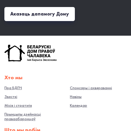
Аказаць дапамогу Дому
Хто мы
Пра БДПЧ
Спонсары і ахвяраванні
Звесткі
Навiны
Місія і стратэгія
Каляндар
Прынцыпы дзейнасці
праваабаронцаў
Што мы робiм