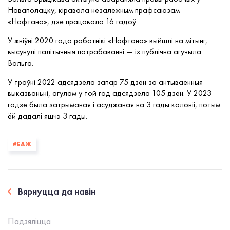
Наваполацку, кіравала незалежным прафсаюзам
«Нафтана», дзе працавала 16 гадоў.
У жніўні 2020 года работнікі «Нафтана» выйшлі на мітынг,
высунулі палітычныя патрабаванні — іх публічна агучыла
Вольга.
У траўні 2022 адсядзела запар 75 дзён за антываенныя
выказваньні, агулам у той год адсядзела 105 дзён. У 2023
годзе была затрыманая і асуджаная на 3 гады калоніі, потым
ёй дадалі яшчэ 3 гады.
#БАЖ
Вярнуцца да навiн
Падзялiцца