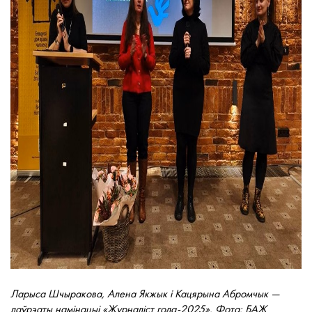
Ларыса Шчыракова, Алена Якжык і Кацярына Абромчык —
лаўрэаты намінацыі «Журналіст года-2025». Фота: БАЖ