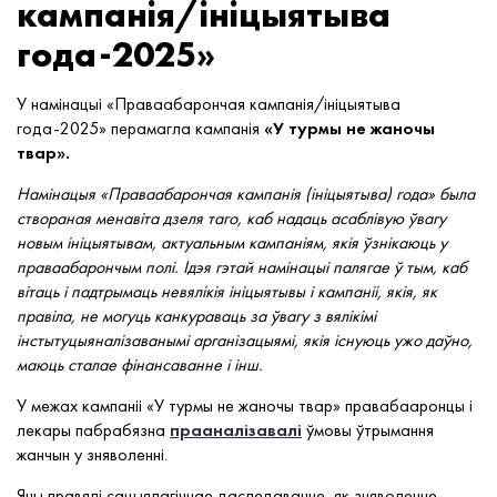
кампанія/ініцыятыва
года-2025»
У намінацыі «Праваабарончая кампанія/ініцыятыва
года-2025» перамагла кампанія
«У турмы не жаночы
твар».
Намінацыя «Праваабарончая кампанія (ініцыятыва) года» была
створаная менавіта дзеля таго, каб надаць асаблівую ўвагу
новым ініцыятывам, актуальным кампаніям, якія ўзнікаюць у
праваабарончым полі. Ідэя гэтай намінацыі палягае ў тым, каб
вітаць і падтрымаць невялікія ініцыятывы і кампаніі, якія, як
правіла, не могуць канкураваць за ўвагу з вялікімі
інстытуцыяналізаванымі арганізацыямі, якія існуюць ужо даўно,
маюць сталае фінансаванне і інш.
У межах кампаніі «У турмы не жаночы твар» правабааронцы і
лекары пабрабязна
прааналізавалі
ўмовы ўтрымання
жанчын у зняволенні.
Яны правялі сацыялагічнае даследаванне, як зняволенне