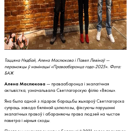
Таццяна Нядбай, Алена Маслюкова і Павел Левінаў —
пераможцы ў намінацыі «Праваабаронца года-2025». Фота:
БАЖ
Алена Маслюкова
— праваабаронца і экалагічная
актывістка; узначальвала Светлагорскую філію «Вясны».
Яна была адной з лідарак барацьбы жыхароў Светлагорска
супраць завода бялёнай цэлюлозы, фіксуючы парушэнні
экалагічных правоў і абараняючы права людзей на чыстае
паветра і мірныя сходы.