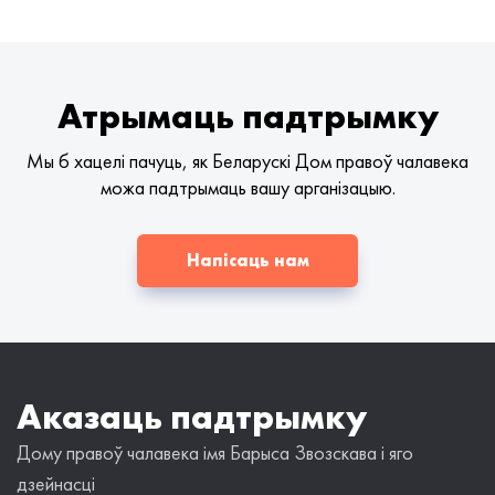
Атрымаць падтрымку
Мы б хацелі пачуць, як Беларускі Дом правоў чалавека
можа падтрымаць вашу арганізацыю.
Напісаць нам
Аказаць падтрымку
Дому правоў чалавека імя Барыса Звозскава і яго
дзейнасці