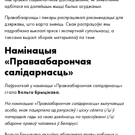
адбілася на далейшым жыцці былых асуджаных.
Правабааронцы і лекары распрацавалі рэкамендацыі для
дзяржавы, што варта змяніць. Свае распрацоўкі яны
падрабязна выклалі прэсе і экспертнай супольнасці, а
таксама выдалі зборнік матэрыялаў па тэме.
Намінацыя
«Праваабарончая
салідарнасць»
Лаўрэаткай у намінацыі «Праваабарончая салідарнасць»
стала
Вольга Брыцікава.
На намінацыю «Праваабарончая салідарнасць» вылучаецца
асоба, якая пацярпела ад рэпрэсіяў і ціску сёлета і/ці ў
папярэднія гады за сваю дзейнасць па прасоўванні і/ці
абароне правоў чалавека ў Беларусі.
Вольга Брыцікава актыўна абараняла правы рабочых у