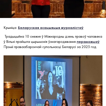
Крыніца:
Беларуская асацыяцыя журналістаў
Традыцыйна 10 снежня ў Міжнародны дзень правоў чалавека
ў Вільні прайшла цырымонія ўзнагароджвання
пераможцаў
Прэміі праваабарончай супольнасці Беларусі за 2025 год.