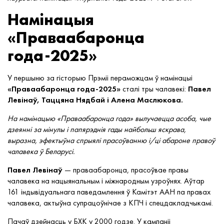
Намінацыя
«Праваабаронца
года-2025»
У першыню за гісторыю Прэміі пераможцам ў намінацыі
«Праваабаронца года-2025»
сталі тры чалавекі:
Павел
Левінаў, Таццяна Нядбай і Алена Маслюкова.
На намінацыю «Праваабаронца года» вылучаецца асоба, чые
дзеянні за мінулы і папярэднія гады найбольш яскрава,
выразна, эфектыўна спрыялі прасоўванню і/ці абароне правоў
чалавека ў Беларусі.
Павел Левінаў
— праваабаронца, прасоўвае правы
чалавека на нацыянальным і міжнародным узроўнях. Аўтар
161 індывідуальнага паведамлення ў Камітэт ААН па правах
чалавека, актыўна супрацоўнічае з КПЧ і спецдакладчыкамі.
Пачаў дзейнасць у БХК у 2000 годзе. У кампаніі