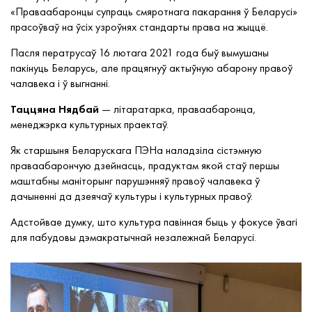
«Праваабаронцы супраць смяротнага пакарання ў Беларусі»
прасоўваў на ўсіх узроўнях стандарты права на жыццё.
Пасля ператрусаў 16 лютага 2021 года быў вымушаны
пакінуць Беларусь, але працягнуў актыўную абарону правоў
чалавека і ў выгнанні.
Таццяна Нядбай
— літаратарка, праваабаронца,
менеджэрка культурных праектаў.
Як старшыня Беларускага ПЭНа наладзіла сістэмную
праваабарончую дзейнасць, прадуктам якой стаў першы
маштабны маніторынг парушэнняў правоў чалавека ў
дачыненні да дзеячаў культуры і культурных правоў.
Адстойвае думку, што культура павінная быць у фокусе ўвагі
для пабудовы дэмакратычнай незалежнай Беларусі.