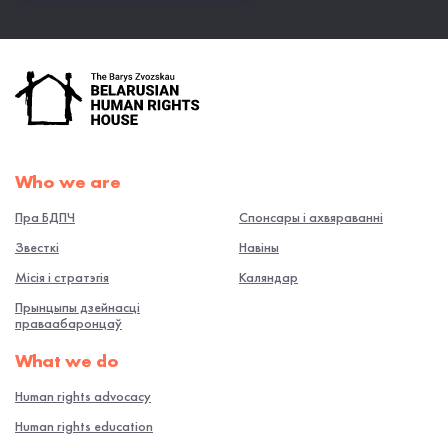
Who we are
Пра БДПЧ
Спонсары і ахвяраванні
Звесткі
Навiны
Місія і стратэгія
Каляндар
Прынцыпы дзейнасці
праваабаронцаў
What we do
Human rights advocacy
Human rights education