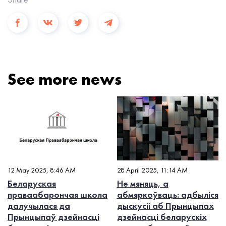
See more news
12 May 2025, 8:46 AM
28 April 2025, 11:14 AM
Беларуская
Не мяняць, а
праваабарончая школа
абмяркоўваць: адбыліся
далучылася да
дыскусіі аб Прынцыпах
Прынцыпаў дзейнасці
дзейнасці беларускіх