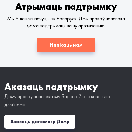
Атрымаць падтрымку
Мы б хацелі пачуць, як Беларускі Дом правоў чалавека
можа падтрымаць вашу арганізацыю.
Напісаць нам
Аказаць падтрымку
Дому правоў чалавека імя Барыса Звозскава і яго
дзейнасці
Аказаць дапамогу Дому