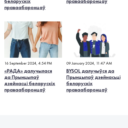
беларускіх
праваабаронцаў
праваабаронцаў
16 September 2024, 4:54 PM
09 January 2024, 11:47 AM
«РАДА» далучылася
BYSOL далучыўся да
да Прынцыпаў
Прынцыпаў дзейнасьці
дзейнасці беларускіх
беларускіх
праваабаронцаў
праваабаронцаў