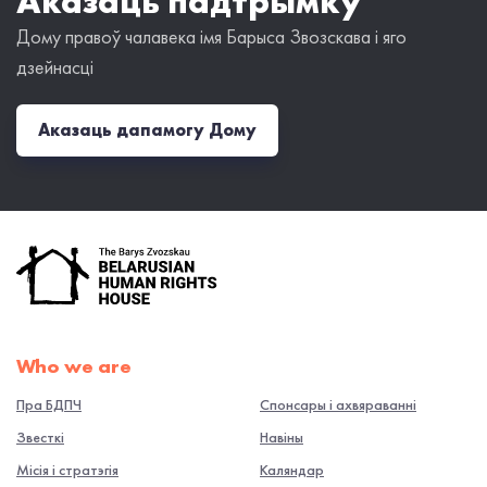
Аказаць падтрымку
Дому правоў чалавека імя Барыса Звозскава і яго
дзейнасці
Аказаць дапамогу Дому
Who we are
Пра БДПЧ
Спонсары і ахвяраванні
Звесткі
Навiны
Місія і стратэгія
Каляндар