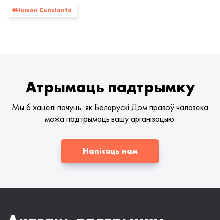
#Human Constanta
Атрымаць падтрымку
Мы б хацелі пачуць, як Беларускі Дом правоў чалавека
можа падтрымаць вашу арганізацыю.
Напісаць нам