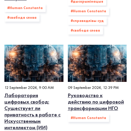
#дыскрымінацыя
#Human Constanta
#Human Constanta
#свабода слова
#справядлівы суд
#свабода слова
12 September 2024, 9:00 AM
09 September 2024, 12:39 PM
Лаборатория
Руководство к
цифровых свобод:
действию по цифровой
Существует ли
трансформации НГО
приватность в работе с
#Human Constanta
Искусственным
интеллектом (ИИ)