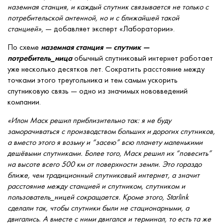
наземная станция, и каждый спутник связывается не только с
потребительской антенной, но и с ближайшей такой
станцией»
, — добавляет эксперт «Лаборатории».
По схеме
наземная станция — спутник —
потребитель_ница
обычный спутниковый интернет работает
уже несколько десятков лет. Сократить расстояние между
точками этого треугольника и тем самым ускорить
спутниковую связь — одно из значимых нововведений
компании.
«Илон Маск решил приблизительно так: я не буду
заморачиваться с производством больших и дорогих спутников,
а вместо этого я возьму и “засею” всю планету маленькими
дешёвыми спутниками. Более того, Маск решил их “повесить”
на высоте всего 500 км от поверхности земли. Это гораздо
ближе, чем традиционный спутниковый интернет, а значит
расстояние между станцией и спутником, спутником и
пользователь_ницей сокращается. Кроме этого, Starlink
сделали так, чтобы спутники были не стационарными, а
двигались. А вместе с ними двигался и терминал, то есть та же