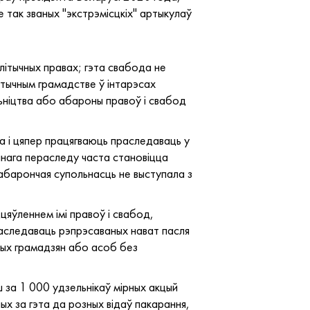
 так званых "экстрэмісцкіх" артыкулаў
ітычных правах; гэта свабода не
тычным грамадстве ў інтарэсах
ьніцтва або абароны правоў і свабод
а і цяпер працягваюць праследаваць у
анага пераследу часта становіцца
ваабарончая супольнасць не выступала з
цяўленнем імі правоў і свабод,
аследаваць рэпрэсаваных нават пасля
жных грамадзян або асоб без
 за 1 000 удзельнікаў мірных акцый
ных за гэта да розных відаў пакарання,