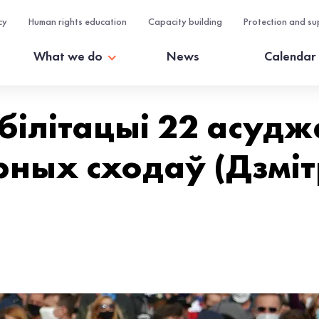
cy
Human rights education
Capacity building
Protection and su
What we do
News
Calendar
білітацыі 22 асуд
рных сходаў (Дзміт