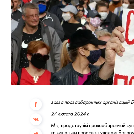
заява праваабарончых арганізацый Б
27 лютага 2024 г.
Мы, прадстаўнікі праваабарончай суп
крымінальны пераслед уладамі Беларус