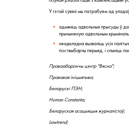
У гэтай сувязі мы патрабуем ад уладаў
адмяніць адвольныя прысуды ў дач
прычыненую адвольным крымінал
неадкладна вызваліць усіх паліты
поствыбарчы перыяд, і спыніць пал
Праваабарончы цэнтр "Вясна";
Прававая ініцыятыва;
Беларускі ПЭН;
Human Constanta;
Беларуская асацыяцыя журналістаў;
Lawtrend;