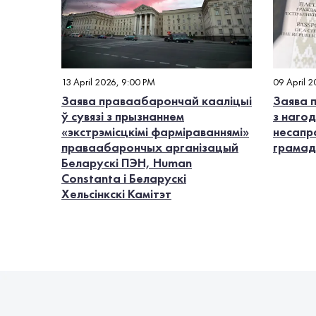
13 April 2026, 9:00 PM
09 April 
Заява праваабарончай кааліцыі
Заява 
ў сувязі з прызнаннем
з наго
«экстрэмісцкімі фарміраваннямі»
несапр
праваабарончых арганізацый
грамадз
Беларускі ПЭН, Human
Constanta і Беларускі
Хельсінкскі Камітэт