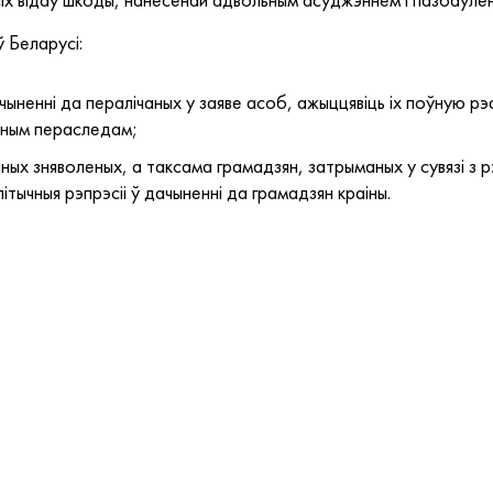
 Беларусі:
ыненні да пералічаных у заяве асоб, ажыццявіць іх поўную рэа
ьным пераследам;
чных зняволеных, а таксама грамадзян, затрыманых у сувязі з 
ітычныя рэпрэсіі ў дачыненні да грамадзян краіны.