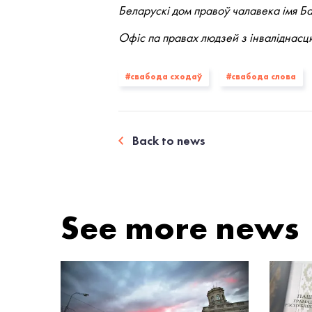
Беларускі дом правоў чалавека імя Б
Офіс па правах людзей з інваліднасц
#свабода сходаў
#свабода слова
Back to news
See more news