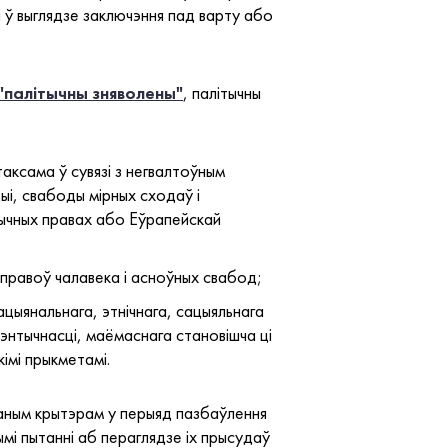
я ў выглядзе заключэння пад варту або
 "палітычны зняволены"
, палітычны
таксама ў сувязі з негвалтоўным
ыі, свабоды мірных сходаў і
тычных правах або Еўрапейскай
 правоў чалавека і асноўных свабод;
ацыянальнага, этнічнага, сацыяльнага
энтычнасці, маёмаснага становішча ці
імі прыкметамі.
ваным крытэрам у перыяд пазбаўлення
ымі пытанні аб пераглядзе іх прысудаў