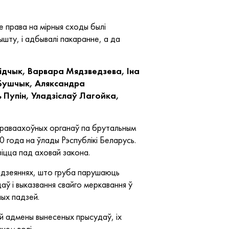
е права на мірныя сходы былі
шту, і адбывалі пакаранне, а да
дчык, Варвара Мядзведзева, Іна
 Бушчык, Аляксандра
 Пупін, Уладзіслаў Лагойка,
праваахоўных органаў па брутальным
0 года на ўлады Рэспублікі Беларусь.
зіцца пад аховай закона.
х дзеяннях, што груба парушаюць
аў і выказвання свайго меркавання ў
ных падзей.
ай адмены вынесеных прысудаў, іх
нем волі.