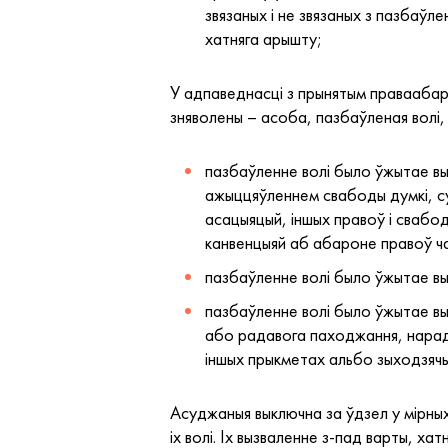
звязаных і не звязаных з пазбаўл
хатняга арышту;
У адпаведнасці з прынятым правааба
зняволены – асоба, пазбаўленая волі, 
пазбаўленне волі было ўжытае выкл
ажыццяўленнем свабоды думкі, сум
асацыяцый, іншых правоў і свабо
канвенцыяй аб абароне правоў ча
пазбаўленне волі было ўжытае вы
пазбаўленне волі было ўжытае вык
або радавога паходжання, нарадж
іншых прыкметах альбо зыходзячы з
Асуджаныя выключна за ўдзел у мірны
іх волі. Іх вызваленне з-пад варты, х