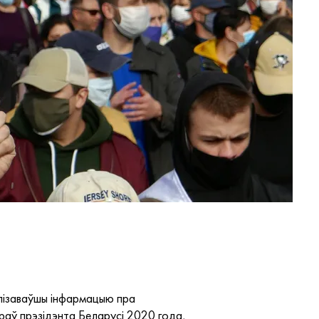
алізаваўшы інфармацыю пра
араў прэзідэнта Беларусі 2020 года,