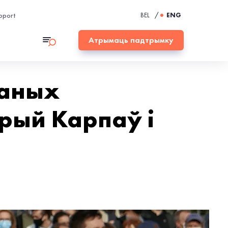
pport
BEL
/
ENG
Атрымаць падтрымку
жаных
рый Карпаў і