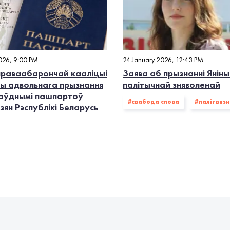
2026, 9:00 PM
24 January 2026, 12:43 PM
праваабарончай кааліцыі
Заява аб прызнанні Яніны
ды адвольнага прызнання
палітычнай зняволенай
аўднымі пашпартоў
#свабода слова
#палiтвязн
ян Рэспублікі Беларусь