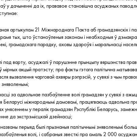
даў у дачыненні да іх, прававое становішча асуджаных паводле
ступнае:
ная артыкулам 21 Міжнароднага Пакта аб грамадзянскіх і пал
крамя тых, што ўстаноўленыя законам і неабходныя ў дэмакра
кі, грамадскага парадку, аховы здароўя і маральнасці насел
і пад варту, асуджалі ў парушэнне прынцыпу вяршэнства прав
ў мірных акцый пратэсту; пра факты гэтага палітычна матывав
сля вызвалення чарговай ахвяры рэпрэсій, у сувязі з чым пра
і зняволенымі;
сці за адвольнае пазбаўленне волі грамадзян у сувязі з ажыц
я Беларусі міжнароднымі дамовамі, працягваюць адвольна пр
вах унясеннем у пералік грамадзян Рэспублікі Беларусь, заме
енне да экстрэмісцкай дзейнасці;
азваны перыяд былі прызнаныя палітычнымі зняволенымі больш
і пазбаўленыя волі, і сабраныя звесткі пра амаль 2 000 асуджа