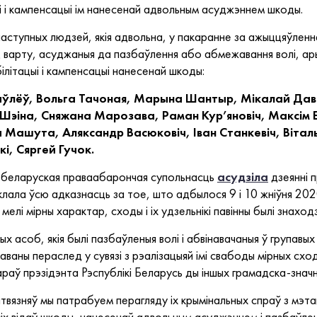
ыі і кампенсацыі ім нанесенай адвольным асуджэннем шкоды.
наступных людзей, якія адвольна, у пакаранне за ажыццяўленн
д варту, асуджаныя да пазбаўлення або абмежавання волі, ары
ілітацыі і кампенсацыі нанесенай шкоды:
ўлёў, Вольга Тачоная, Марына Шантыр, Мікалай Даві
Шэіна, Сняжана Марозава, Раман Кур’яновіч, Максім
 Машута, Аляксандр Васюковіч, Іван Станкевіч, Віталь
і, Сяргей Гучок.
а беларуская праваабарончая супольнасць
асудзіла
дзеянні 
склала ўсю адказнасць за тое, што адбылося 9 і 10 жніўня 202
лі мірны характар, сходы і іх удзельнікі павінны былі знаход
 асоб, якія былі пазбаўленыя волі і абвінавачаныя ў групавы
аваны пераслед у сувязі з рэалізацыяй імі свабоды мірных сход
раў прэзідэнта Рэспублікі Беларусь ды іншых грамадска-знач
ітвязняў мы патрабуем перагляду іх крымінальных спраў з мэт
сіх відаў шкоды, нанесенай адвольным асуджэннем і пазбаўлен