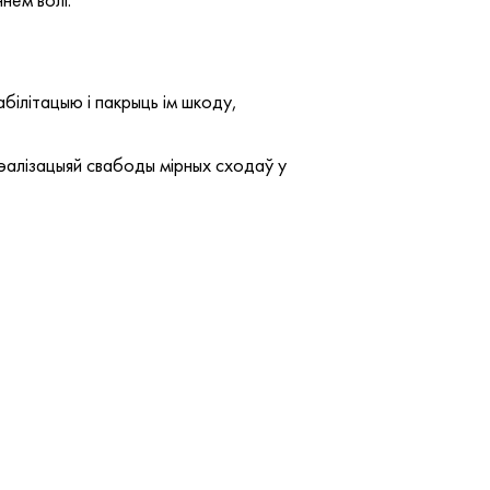
білітацыю і пакрыць ім шкоду,
рэалізацыяй свабоды мірных сходаў у