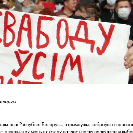
еларусі
ольнасці Рэспублікі Беларусь, атрымаўшы, сабраўшы і праан
і ўдзельнікаў мірных сходаў падчас і пасля правядзення выб