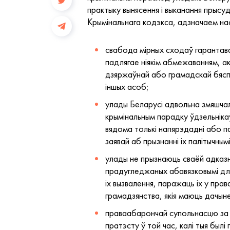
практыку вынясення і выканання прысу
Крымінальнага кодэкса, адзначаем на
свабода мірных сходаў гарантава
падлягае ніякім абмежаванням, а
дзяржаўнай або грамадскай бяспе
іншых асоб;
улады Беларусі адвольна змяшчал
крымінальным парадку ўдзельніка
вядома толькі напярэдадні або па
заявай аб прызнанні іх палітычным
улады не прызнаюць сваёй адказна
прадугледжаных абавязковымі дл
іх вызвалення, паражаць іх у пра
грамадзянства, якія маюць дачын
праваабарончай супольнасцю за н
пратэсту ў той час, калі тыя был