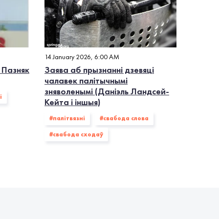
14 January 2026, 6:00 AM
 Пазняк
Заява аб прызнанні дзевяці
чалавек палітычнымі
зняволенымі (Даніэль Ландсей-
i
Кейта і іншыя)
#палiтвязнi
#свабода слова
#свабода сходаў