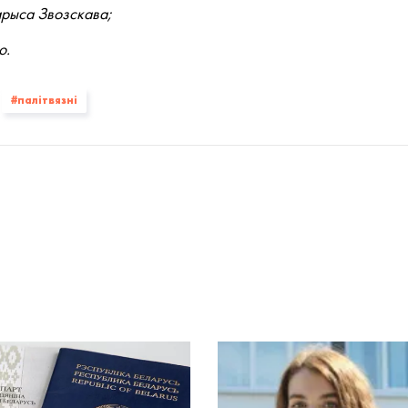
арыса Звозскава;
ю.
#палiтвязнi