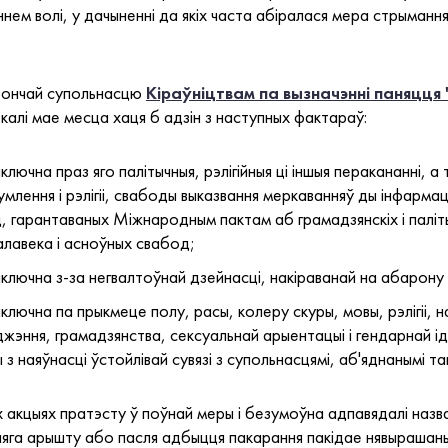
еннем волі, у дачыненні да якіх часта абіралася мера стрыманн
рончай супольнасцю
Кіраўніцтвам па вызначэнні паняцця
калі мае месца хаця б адзін з наступных фактараў:
ючна праз яго палітычныя, рэлігійныя ці іншыя перакананні, а 
лення і рэлігіі, свабоды выказвання меркаванняў ды інфармац
д, гарантаваных Міжнародным пактам аб грамадзянскіх і палі
лавека і асноўных свабод;
ключна з-за негвалтоўнай дзейнасці, накіраванай на абарону
лючна па прыкмеце полу, расы, колеру скуры, мовы, рэлігіі, н
эння, грамадзянства, сексуальнай арыентацыі і гендарнай ід
 наяўнасці ўстойлівай сувязі з супольнасцямі, аб'яднанымі так
х акцыях пратэсту ў поўнай меры і безумоўна адпавядалі наз
атняга арышту або пасля адбыцця пакарання пакідае нявырашан