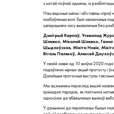
з мэтай поўнай адмены, іх рэабілітац
Нам вядомыя імёны і абставіны спраў 
пазбаўленыя волі: былі заключаныя па
цяперашняга часу вызваленыя без рэаб
Дзмітрый Карпаў, Усевалад Жура
Шляжко, Мікалай Шляжко, Ганна 
Шыдлоўская, Мікіта Новік, Мікіта
Віталь Палякоў, Аляксей Дмухоўск
У сваёй заяве ад 10 жніўня 2020 год
падаўленні мірных акцый пратэсту і ў
Далейшыя пратэсныя выступы таксама ме
Мы ацэньваем пераслед вышэй названых
грамадскі парадак, як палітычна матыв
адносінах да абвешчаных вынікаў выба
У дачыненні да пералічаных былых пал
поўнай рэабілітацыі з кампенсацыяй у