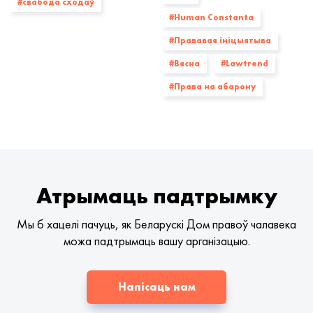
#свабода сходаў
#Human Constanta
#Прававая ініцыятыва
#Вясна
#Lawtrend
#Права на абарону
Атрымаць падтрымку
Мы б хацелі пачуць, як Беларускі Дом правоў чалавека
можа падтрымаць вашу арганізацыю.
Напісаць нам