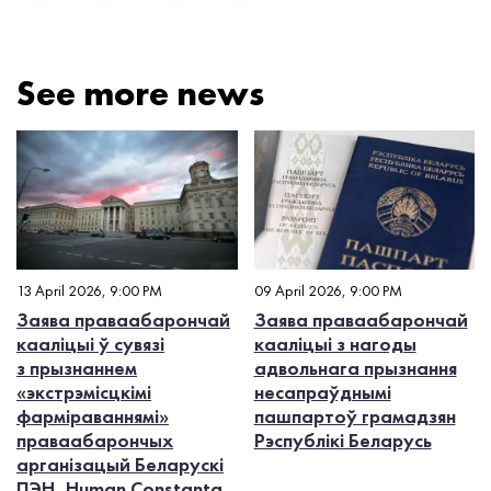
See more news
13 April 2026, 9:00 PM
09 April 2026, 9:00 PM
Заява праваабарончай
Заява праваабарончай
кааліцыі ў сувязі
кааліцыі з нагоды
з прызнаннем
адвольнага прызнання
«экстрэмісцкімі
несапраўднымі
фарміраваннямі»
пашпартоў грамадзян
праваабарончых
Рэспублікі Беларусь
арганізацый Беларускі
ПЭН, Human Constanta