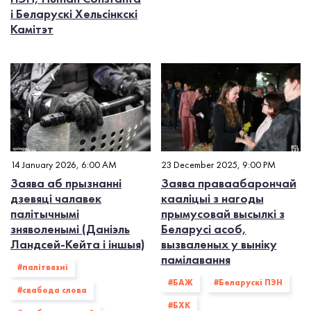
і Беларускі Хельсінкскі
Камітэт
14 January 2026, 6:00 AM
23 December 2025, 9:00 PM
Заява аб прызнанні
Заява праваабарончай
дзевяці чалавек
кааліцыі з нагоды
палітычнымі
прымусовай высылкі з
зняволенымі (Даніэль
Беларусі асоб,
Ландсей-Кейта і іншыя)
вызваленых у выніку
памілавання
#палiтвязнi
#БАЖ
#Беларускі ПЭН
#свабода слова
#БХК