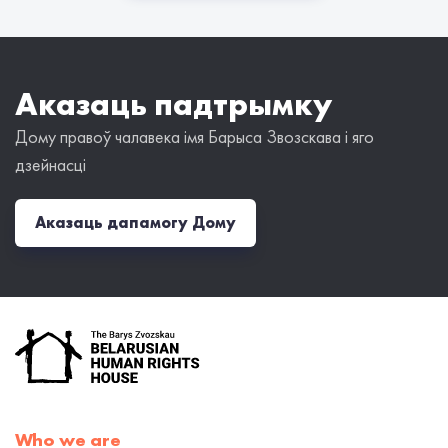
Аказаць падтрымку
Дому правоў чалавека імя Барыса Звозскава і яго
дзейнасці
Аказаць дапамогу Дому
Who we are