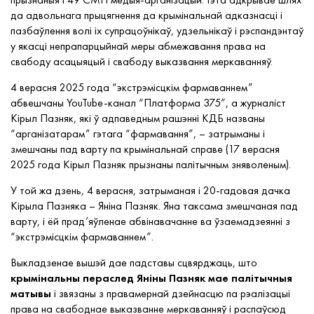
да адвольнага прыцягнення да крымінальнай адказнасці і
пазбаўлення волі іх супрацоўнікаў, удзельнікаў і рэспандэнтаў
у якасці непрапарцыйнай меры абмежавання права на
свабоду асацыяцый і свабоду выказвання меркаванняў.
4 верасня 2025 года “экстрэмісцкім фармаваннем”
абвешчаны YouTube-канал “Платформа 375”, а журналіст
Кірыл Пазняк, які ў адпаведным рашэнні КДБ названы
“арганізатарам” гэтага “фармавання”, – затрыманы і
змешчаны пад варту па крымінальнай справе (17 верасня
2025 года Кірыл Пазняк прызнаны палітычным зняволеным).
У той жа дзень, 4 верасня, затрыманая і 20-гадовая дачка
Кірыла Пазняка – Яніна Пазняк. Яна таксама змешчаная пад
варту, і ёй прад’яўленае абвінавачанне ва ўзаемадзеянні з
“экстрэмісцкім фармаваннем”.
Выкладзенае вышэй дае падставы сцвярджаць, што
крымінальны пераслед Яніны Пазняк мае палітычныя
матывы
і звязаны з правамернай дзейнасцю па рэалізацыі
права на свабоднае выказванне меркаванняў і распаўсюд