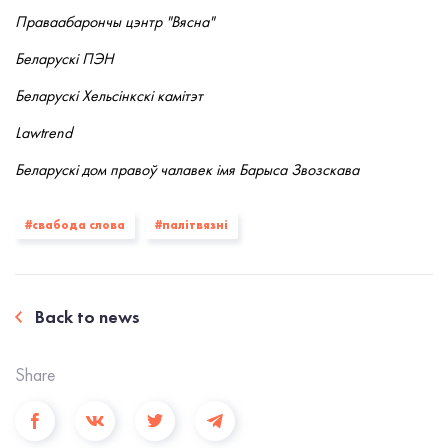
Праваабарончы цэнтр "Вясна"
Беларускі ПЭН
Беларускі Хельсінкскі камітэт
Lawtrend
Беларускі дом правоў чалавек імя Барыса Звозскава
#свабода слова
#палiтвязнi
Back to news
Share