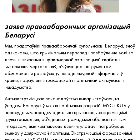
заява праваабарончых арганізацый
Беларусі
Мы, прадстаўнікі праваабарончай супольнасці Беларусі, зноў
адзначаем, што крымінальны пераслед і пазбаўленне волі за
дзеянні, звязаныя з правамернай рэалізацыяй свабоды
выказвання меркаванняў, з’яўляюцца інструментам
абмежавання распаўсюду непадцэнзурнай інфармацыі ў
краіне, падаўлення грамадскай і палітычнай актыўнасці і
іншадумства.
Антыэкстрэмісцкае заканадаўства выкарыстоўваецца
ўладамі Беларусі ў мэтах палітычных рэпрэсій. МУС і КДБ у
пазасудовым парадку адвольна прызнаюць экстрэмісцкімі
групы грамадзян, аб'яднаных грамадскімі або палітычнымі
інтарэсамі, якія крытыкуюць дзеянні ўладаў і патрабуюць
зменаў у дзяржаўнай палітыцы. Экстрэмісцкімі фармаваннямі
прызнаныя і 49 СМІ і медыя-арганізацый. Гэта адкрывае шлях