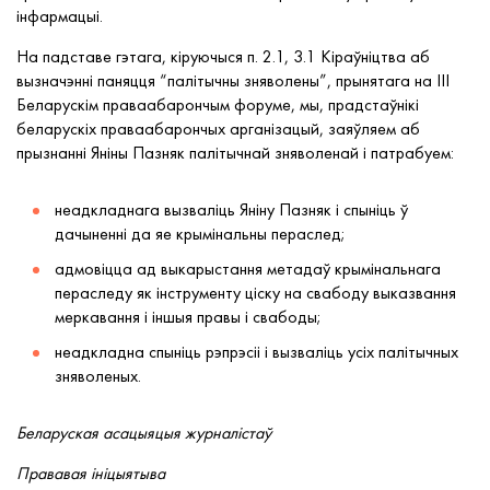
інфармацыі.
На падставе гэтага, кіруючыся п. 2.1, 3.1 Кіраўніцтва аб
вызначэнні паняцця “палітычны зняволены”, прынятага на ІІІ
Беларускім праваабарончым форуме, мы, прадстаўнікі
беларускіх праваабарончых арганізацый, заяўляем аб
прызнанні Яніны Пазняк палітычнай зняволенай і патрабуем:
неадкладнага вызваліць Яніну Пазняк і спыніць ў
дачыненні да яе крымінальны пераслед;
адмовіцца ад выкарыстання метадаў крымінальнага
пераследу як інструменту ціску на свабоду выказвання
меркавання і іншыя правы і свабоды;
неадкладна спыніць рэпрэсіі і вызваліць усіх палітычных
зняволеных.
Беларуская асацыяцыя журналістаў
Прававая ініцыятыва