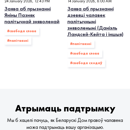
24 January 2026, 12:43 PM
14 January 2026, 6:00 AM
Заява аб прызнанні
Заява аб прызнанні
Яніны Пазняк
дзевяці чалавек
палітычнай зняволенай
палітычнымі
зняволенымі (Даніэль
#свабода слова
Ландсей-Кейта і іншыя)
#палiтвязнi
#палiтвязнi
#свабода слова
#свабода сходаў
Атрымаць падтрымку
Мы б хацелі пачуць, як Беларускі Дом правоў чалавека
можа падтрымаць вашу арганізацыю.