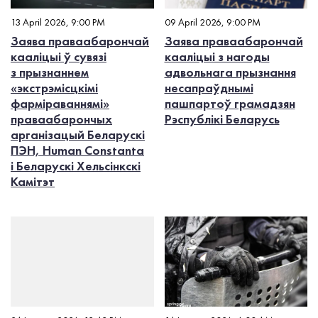
13 April 2026, 9:00 PM
09 April 2026, 9:00 PM
Заява праваабарончай
Заява праваабарончай
кааліцыі ў сувязі
кааліцыі з нагоды
з прызнаннем
адвольнага прызнання
«экстрэмісцкімі
несапраўднымі
фарміраваннямі»
пашпартоў грамадзян
праваабарончых
Рэспублікі Беларусь
арганізацый Беларускі
ПЭН, Human Constanta
і Беларускі Хельсінкскі
Камітэт