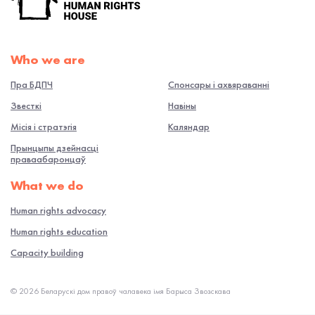
Who we are
Пра БДПЧ
Спонсары і ахвяраванні
Звесткі
Навiны
Місія і стратэгія
Каляндар
Прынцыпы дзейнасці
праваабаронцаў
What we do
Human rights advocacy
Human rights education
Capacity building
© 2026 Беларускі дом правоў чалавека імя Барыса Звозскава