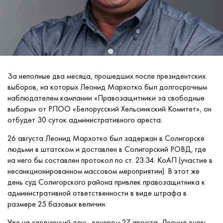
За неполные два месяца, прошедших после президентских
выборов, на которых Леонид Мархотко был долгосрочным
наблюдателем кампании «Правозащитники за свободные
выборы» от РПОО «Белорусский Хельсинкский Комитет», он
отбудет 30 суток административного ареста.
26 августа Леонид Мархотко был задержан в Солигорске
людьми в штатском и доставлен в Солигорский РОВД, где
на него бы составлен протокол по ст. 23.34. КоАП (участие в
несанкционированном массовом мероприятии). В этот же
день суд Солигорского района привлек правозащитника к
административной ответственности в виде штрафа в
размере 25 базовых величин.
Уже на следующий день, вечером 27 августа, Леонид вновь