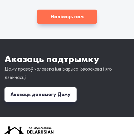
Напісаць нам
Аказаць падтрымку
Дому правоў чалавека імя Барыса Звозскава і яго
дзейнасці
Аказаць дапамогу Дому