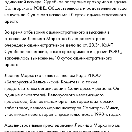
одиночной камере. Судебное заседание проходило в здании
Солигорского РОВД. Общественность и родственников туда
не пустили. Суд снова назначил 10 суток административного
ареста.
Во время отбывания административного взыскания в
отношении Леонида Мархотко было рассмотрено
очередное административное дело по ст. 23.34. КоАП.
Судебное заседание, также проходившее в здании РОВД,
закончилось вынесением 10 суток административного
ареста.
Леонид Мархотко является членом Рады РПОО
«Белорусский Хельсинкский Комитет», а также
представителем организации в Солигорском регионе. Он
один из основателей Белорусского независимого
профсоюза, был активным организатором шахтерских
забастовок, первого марша шахтеров Солигорск-Минск,
участником переговоров с правительством в 1990-х годах.
Административные преследования Леонида Мархотко мы
рассматриваем как наказание за осуществление им