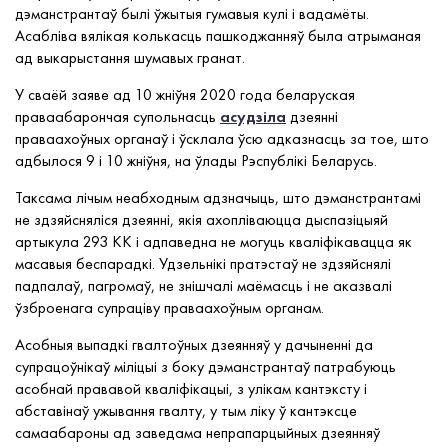
дэманстрантаў былі ўжытыя гумавыя кулі і вадамёты.
Асабліва вялікая колькасць пашкоджанняў была атрыманая
ад выкарыстання шумавых гранат.
У сваёй заяве ад 10 жніўня 2020 года беларуская
праваабарончая супольнасць
асудзіла
дзеянні
праваахоўных органаў і ўсклала ўсю адказнасць за тое, што
адбылося 9 і 10 жніўня, на ўлады Рэспублікі Беларусь.
Таксама лічым неабходным адзначыць, што дэманстрантамі
не здзяйсняліся дзеянні, якія ахопліваюцца дыспазіцыяй
артыкула 293 КК і адпаведна не могуць кваліфікавацца як
масавыя беспарадкі. Удзельнікі пратэстаў не здзяйснялі
падпалаў, пагромаў, не знішчалі маёмасць і не аказвалі
ўзброенага супраціву праваахоўным органам.
Асобныя выпадкі гвалтоўных дзеянняў у дачыненні да
супрацоўнікаў міліцыі з боку дэманстрантаў патрабуюць
асобнай прававой кваліфікацыі, з улікам кантэксту і
абставінаў ужывання гвалту, у тым ліку ў кантэксце
самаабароны ад заведама непрапарцыйных дзеянняў