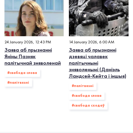
24 January 2026, 12:43 PM
14 January 2026, 6:00 AM
Заява аб прызнанні
Заява аб прызнанні
Яніны Пазняк
дзевяці чалавек
палітычнай зняволенай
палітычнымі
зняволенымі (Даніэль
#свабода слова
Ландсей-Кейта і іншыя)
#палiтвязнi
#палiтвязнi
#свабода слова
#свабода сходаў