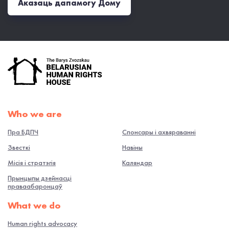
Аказаць дапамогу Дому
Who we are
Пра БДПЧ
Спонсары і ахвяраванні
Звесткі
Навiны
Місія і стратэгія
Каляндар
Прынцыпы дзейнасці
праваабаронцаў
What we do
Human rights advocacy