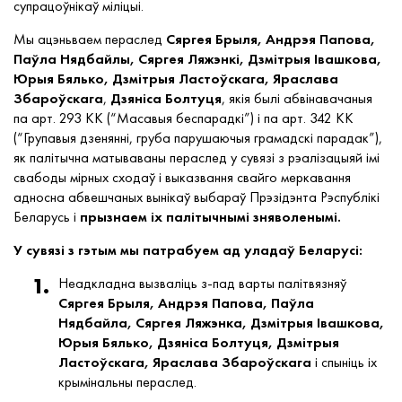
супрацоўнікаў міліцыі.
Мы ацэньваем пераслед
Сяргея Брыля, Андрэя Папова,
Паўла Нядбайлы, Сяргея Ляжэнкі, Дзмітрыя Івашкова,
Юрыя Бялько, Дзмітрыя Ластоўскага,
Яраслава
Збароўскага
,
Дзяніса Болтуця
, якія былі абвінавачаныя
па арт. 293 КК (“Масавыя беспарадкі”) і па арт. 342 КК
(“Групавыя дзенянні, груба парушаючыя грамадскі парадак”),
як палітычна матываваны пераслед у сувязі з рэалізацыяй імі
свабоды мірных сходаў і выказвання свайго меркавання
адносна абвешчаных вынікаў выбараў Прэзідэнта Рэспублікі
Беларусь і
прызнаем іх палітычнымі зняволенымі.
У сувязі з гэтым мы патрабуем ад уладаў Беларусі:
Неадкладна вызваліць з-пад варты палітвязняў
Сяргея Брыля, Андрэя Папова, Паўла
Нядбайла, Сяргея Ляжэнка, Дзмітрыя Івашкова,
Юрыя Бялько, Дзяніса Болтуця, Дзмітрыя
Ластоўскага, Яраслава Збароўскага
і спыніць іх
крымінальны пераслед.