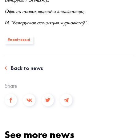
Офіс па правах людзей з інваліднасцю;
ГА “Беларуская асацыяцыя журналістаў”.
#палiтвязнi
Back to news
Share
See more news