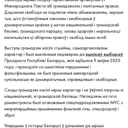
Міжнароднага Пакта аб грамадзянскіх і палітычных правах.
Дадзеная свабода не падлягае ніякім абмежаванням, акрамя
тых, што ўстаноўленыя законам і неабходныя ў
дэмакратычных краінах у мэтах нацыянальнай і грамадскай
бяспекі, грамадскага парадку, аховы здароўя і маральнасці
насельніцтва ці абароны правоў і свабод іншых асоб.
Выступы грамадзян насілі стыхійны, самаарганізаваны
характар і былі выкліканыя недаверам да
вынікаў выбараў
Прэзідэнта Рэспублікі Беларусь, якія адбыліся 9 жніўня 2020
года, і праходзілі са шматлікімі парушэннямі і
фальсфікацыямі, не былі прызнаныя міжнароднай
супольнасцю як дэмакратычныя, справядлівыя і свабодныя.
Сходы грамадзян насілі мірны характар і не ўяўлялі пагрозы ні
нацыянальнай, ні грамадскай бяспецы. Нягледзячы на гэта
дэманстранты былі атакаваныя спецпадраздзяленнямі МУС з
непрапарцыйным прымяненнем фізычнай сілы, спецсродкаў і
зброі.
Упершыню ў гісторыі Беларусі ў дачыненні да мірных