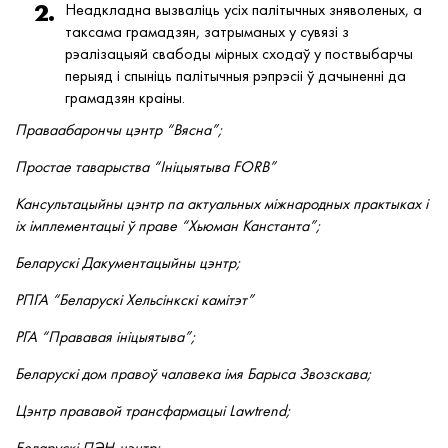
Неадкладна вызваліць усіх палітычных зняволеных, а
таксама грамадзян, затрыманых у сувязі з
рэалізацыяй свабоды мірных сходаў у поствыбарчы
перыяд і спыніць палітычныя рэпрэсіі ў дачыненні да
грамадзян краіны.
Праваабарончы цэнтр “Вясна”;
Простае таварыства “Ініцыятыва FORB”
Кансультацыйны цэнтр па актуальных міжнародных практыках і
іх імплементацыі ў праве “Хьюман Канстанта”;
Беларускі Дакументацыйны цэнтр;
РПГА “Беларускі Хельсінкскі камітэт”
РГА “Прававая ініцыятыва”;
Беларускі дом правоў чалавека імя Барыса Звозскава;
Цэнтр прававой трансфармацыі Lawtrend;
Беларускі ПЭН-цэнтр;