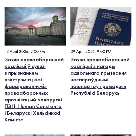
13 April 2026, 9:00 PM
09 April 2026, 9:00 PM
Заява праваабарончай
Заява праваабарончай
кааліцыі ў сувязі
кааліцыі з нагоды
з прызнаннем
адвольнага прызнання
«экстрэмісцкімі
несапраўднымі
фарміраваннямі»
пашпартоў грамадзян
праваабарончых
Рэспублікі Беларусь
арганізацый Беларускі
ПЭН, Human Constanta
і Беларускі Хельсінкскі
Камітэт