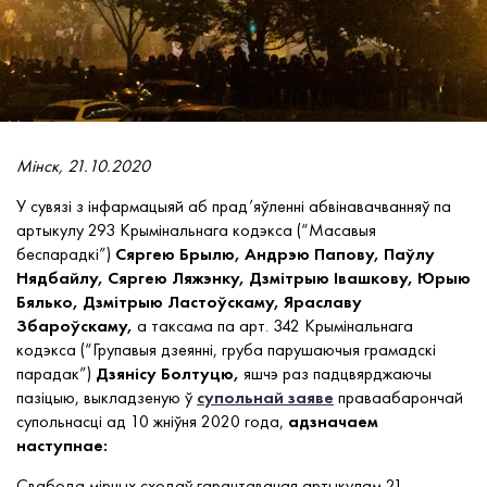
Мінск, 21.10.2020
У сувязі з інфармацыяй аб прад’яўленні абвінавачванняў па
артыкулу 293 Крымінальнага кодэкса (“Масавыя
беспарадкі”)
Cяргею Брылю, Андрэю Папову, Паўлу
Нядбайлу, Сяргею Ляжэнку, Дзмітрыю Івашкову, Юрыю
Бялько, Дзмітрыю Ластоўскаму, Яраславу
Збароўскаму,
а таксама па арт. 342 Крымінальнага
кодэкса (“Групавыя дзеянні, груба парушаючыя грамадскі
парадак”)
Дзянісу Болтуцю,
яшчэ раз падцвярджаючы
пазіцыю, выкладзеную ў
супольнай заяве
праваабарончай
супольнасці ад 10 жніўня 2020 года,
адзначаем
наступнае:
Свабода мірных сходаў гарантаваная артыкулам 21