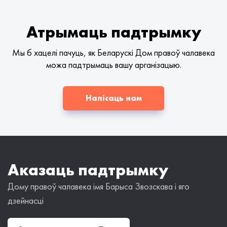
Атрымаць падтрымку
Мы б хацелі пачуць, як Беларускі Дом правоў чалавека
можа падтрымаць вашу арганізацыю.
Напісаць нам
Аказаць падтрымку
Дому правоў чалавека імя Барыса Звозскава і яго
дзейнасці