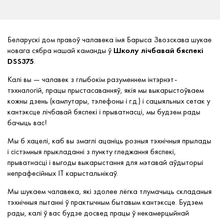
Беларускі дом правоў чалавека імя Барыса Звозскава шукае
новага сябра нашай каманды ў
Школу лічбавай бяспекі
DSS375
.
Калі вы — чалавек з глыбокім разуменнем інтэрнэт-
тэхналогій, працы прыстасаванняў, якія мы выкарыстоўваем
кожны дзень (кампутары, тэлефоны і г.д.) і сацыяльных сетак у
кантэксце лічбавай бяспекі і прыватнасці, мы будзем рады
бачыць вас!
Мы б хацелі, каб вы змаглі ацаніць розныя тэхнічныя прылады
і сістэмныя прыкладанні з пункту гледжання бяспекі,
прыватнасці і выгоды выкарыстання для мэтавай аўдыторыі
непрафесійных IT карыстальнікаў.
Мы шукаем чалавека, які здолее лёгка тлумачыць складаныя
тэхнічныя пытанні ў практычным бытавым кантэксце. Будзем
рады, калі ў вас будзе досвед працы ў некамерцыйнай