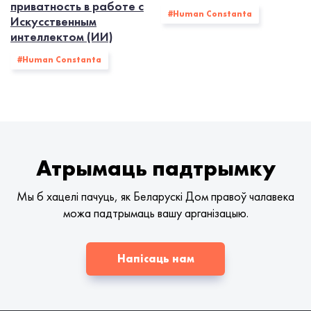
приватность в работе с
#Human Constanta
Искусственным
интеллектом (ИИ)
#Human Constanta
Атрымаць падтрымку
Мы б хацелі пачуць, як Беларускі Дом правоў чалавека
можа падтрымаць вашу арганізацыю.
Напісаць нам