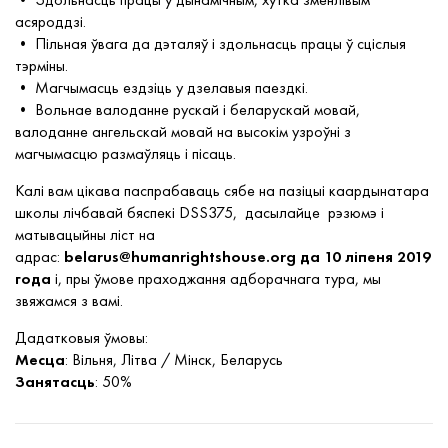
асяроддзі.
• Пільная ўвага да дэталяў і здольнасць працы ў сціслыя
тэрміны.
• Магчымасць ездзіць у дзелавыя паездкі.
• Вольнае валоданне рускай і беларускай мовай,
валоданне ангельскай мовай на высокім узроўні з
магчымасцю размаўляць і пісаць.
Калі вам цікава паспрабаваць сябе на пазіцыі каардынатара
школы лічбавай бяспекі DSS375, дасылайце рэзюмэ і
матывацыйны ліст на
адрас:
belarus@humanrightshouse.org
да 10 ліпеня 2019
года
і, пры ўмове праходжання адборачнага тура, мы
звяжамся з вамі.
Дадатковыя ўмовы:
Месца
: Вільня, Літва / Мінск, Беларусь
Занятасць
: 50%