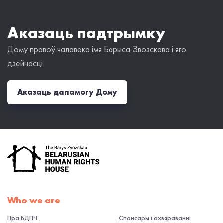
Аказаць падтрымку
Дому правоў чалавека імя Барыса Звозскава і яго
дзейнасці
Аказаць дапамогу Дому
Who we are
Пра БДПЧ
Спонсары і ахвяраванні