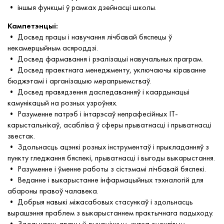
• іншыя функцыі ў рамках дзейнасці школы.
Кампетэнцыi:
• Досвед працы і навучання лічбавай бяспецы ў
некамерцыйным асяроддзі.
• Досвед фармавання і рэалізацыі навучальных праграм.
• Досвед праектнага менеджменту, уключаючы кіраванне
бюджэтамі і арганізацыю мерапрыемстваў.
• Досвед правядзення даследаванняў і каардынацыі
камунікацый на розных узроўнях.
• Разуменне патрэб і інтарэсаў непрафесійных IT-
карыстальнікаў, асабліва ў сферы прыватнасці і прыватнасці
звестак.
• Здольнасць ацэнкі розных інструментаў і прыкладанняў з
пункту гледжання бяспекі, прыватнасці і выгоды выкарыстання.
• Разуменне і ўменне работы з сістэмамі лічбавай бяспекі.
• Веданне і выкарыстанне інфармацыйных тэхналогій для
абароны правоў чалавека.
• Добрыя навыкі міжасабовых стасункаў і здольнасць
вырашэння праблем з выкарыстаннем практычнага падыходу.
• Здольнасць працы ў дынамічным, хутка зменлівым