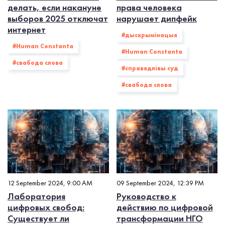
делать, если накануне
права человека
выборов 2025 отключат
нарушает дипфейк
интернет
#дыскрымінацыя
#Human Constanta
#Human Constanta
#свабода слова
#справядлівы суд
#свабода слова
12 September 2024, 9:00 AM
09 September 2024, 12:39 PM
Лаборатория
Руководство к
цифровых свобод:
действию по цифровой
Существует ли
трансформации НГО