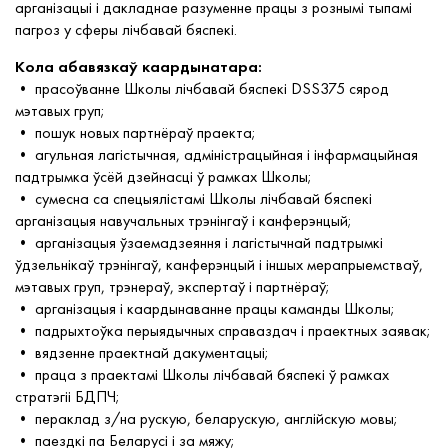
арганізацыі і дакладнае разуменне працы з рознымі тыпамі
пагроз у сферы лічбавай бяспекі.
Кола абавязкаў каардынатара:
• прасоўванне Школы лічбавай бяспекі DSS375 сярод
мэтавых груп;
• пошук новых партнёраў праекта;
• агульная лагістычная, адміністрацыйная і інфармацыйная
падтрымка ўсёй дзейнасці ў рамках Школы;
• сумесна са спецыялістамі Школы лічбавай бяспекі
арганізацыя навучальных трэнінгаў і канферэнцый;
• арганізацыя ўзаемадзеяння і лагістычнай падтрымкі
ўдзельнікаў трэнінгаў, канферэнцый і іншых мерапрыемстваў,
мэтавых груп, трэнераў, экспертаў і партнёраў;
• арганізацыя і каардынаванне працы каманды Школы;
• падрыхтоўка перыядычных справаздач і праектных заявак;
• вядзенне праектнай дакументацыі;
• праца з праектамі Школы лічбавай бяспекі ў рамках
стратэгіі БДПЧ;
• пераклад з/на рускую, беларускую, англійскую мовы;
• паездкі па Беларусі і за мяжу;