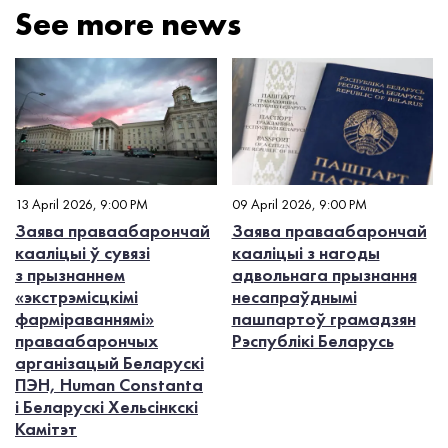
See more news
13 April 2026, 9:00 PM
09 April 2026, 9:00 PM
Заява праваабарончай
Заява праваабарончай
кааліцыі ў сувязі
кааліцыі з нагоды
з прызнаннем
адвольнага прызнання
«экстрэмісцкімі
несапраўднымі
фарміраваннямі»
пашпартоў грамадзян
праваабарончых
Рэспублікі Беларусь
арганізацый Беларускі
ПЭН, Human Constanta
і Беларускі Хельсінкскі
Камітэт