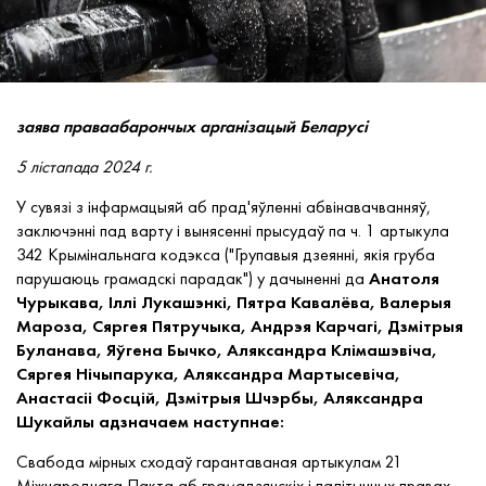
заява праваабарончых арганізацый Беларусі
5 лістапада 2024 г.
У сувязі з інфармацыяй аб прад'яўленні абвінавачванняў,
заключэнні пад варту і вынясенні прысудаў па ч. 1 артыкула
342 Крымінальнага кодэкса ("Групавыя дзеянні, якія груба
парушаюць грамадскі парадак") у дачыненні да
Анатоля
Чурыкава, Іллі Лукашэнкі, Пятра Кавалёва, Валерыя
Мароза, Сяргея Пятручыка, Андрэя Карчагі, Дзмітрыя
Буланава, Яўгена Бычко, Аляксандра Клімашэвіча,
Сяргея Нічыпарука, Аляксандра Мартысевіча,
Анастасіі Фосцій, Дзмітрыя Шчэрбы, Аляксандра
Шукайлы
адзначаем наступнае:
Свабода мірных сходаў гарантаваная артыкулам 21
Міжнароднага Пакта аб грамадзянскіх і палітычных правах.