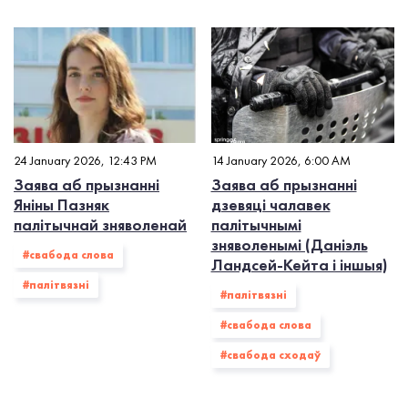
24 January 2026, 12:43 PM
14 January 2026, 6:00 AM
Заява аб прызнанні
Заява аб прызнанні
Яніны Пазняк
дзевяці чалавек
палітычнай зняволенай
палітычнымі
зняволенымі (Даніэль
#свабода слова
Ландсей-Кейта і іншыя)
#палiтвязнi
#палiтвязнi
#свабода слова
#свабода сходаў