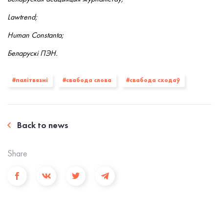
Lawtrend;
Human Constanta;
Беларускі ПЭН.
#палiтвязнi
#свабода слова
#свабода сходаў
Back to news
Share