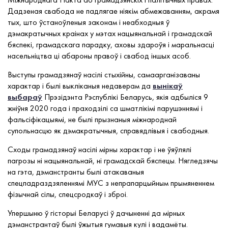
Дадзеная свабода не падлягае ніякім абмежаванням, акрамя
тых, што ўстаноўленыя законам і неабходныя ў
дэмакратычных краінах у мэтах нацыянальнай і грамадскай
бяспекі, грамадскага парадку, аховы здароўя і маральнасці
насельніцтва ці абароны правоў і свабод іншых асоб.
Выступы грамадзянаў насілі стыхійны, самаарганізаваны
характар і былі выкліканыя недаверам да
вынікаў
выбараў
Прэзідэнта Рэспублікі Беларусь, якія адбыліся 9
жніўня 2020 года і праходзілі са шматлікімі парушэннямі і
фальсіфікацыямі, не былі прызнаныя міжнароднай
супольнасцю як дэмакратычныя, справядлівыя і свабодныя.
Сходы грамадзянаў насілі мірны характар і не ўяўлялі
пагрозы ні нацыянальнай, ні грамадскай бяспецы. Нягледзячы
на гэта, дэманстранты былі атакаваныя
спецпадраздзяленнямі МУС з непрапарцыйным прымяненнем
фізычнай сілы, спецсродкаў і зброі.
Упершыню ў гісторыі Беларусі ў дачыненні да мірных
дэманстрантаў былі ўжытыя гумавыя кулі і вадамёты.