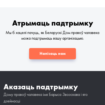
Атрымаць падтрымку
Мы б хацелі пачуць, як Беларускі Дом правоў чалавека
можа падтрымаць вашу арганізацыю.
Напісаць нам
Аказаць падтрымку
Дому правоў чалавека імя Барыса Звозскава і яго
дзейнасці