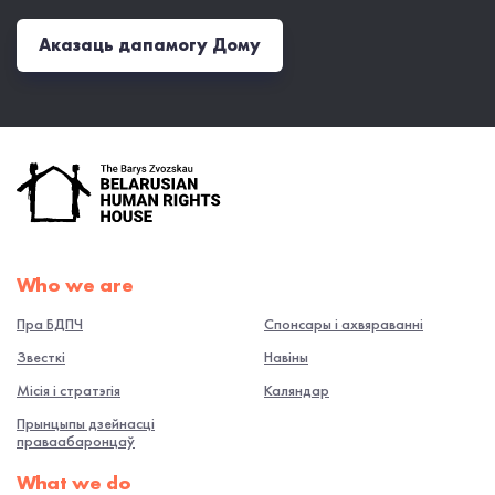
Аказаць дапамогу Дому
Who we are
Пра БДПЧ
Спонсары і ахвяраванні
Звесткі
Навiны
Місія і стратэгія
Каляндар
Прынцыпы дзейнасці
праваабаронцаў
What we do