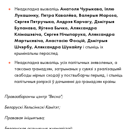
Неадкладна вызваліць
Анатоля Чурыкава, Іллю
Лукашэнку, Пятра Кавалёва, Валерыя Мароза,
Сяргея Пятручыка, Андрэя Карчагу, Дзмітрыя
Буланава, Яўгена Бычко, Аляксандра
Клімашэвіча, Сяргея Нічыпарука, Аляксандра
Мартысевіча, Анастасію Фосцій, Дзмітрыя
Шчэрбу, Аляксандра Шукайлу
і спыніць іх
крымінальны пераслед.
Неадкладна вызваліць усіх палітычных зняволеных, а
таксама грамадзян, затрыманых у сувязі з рэалізацыяй
свабоды мірных сходаў у поствыбарчы перыяд, і спыніць
палітычныя рэпрэсіі ў дачыненні да грамадзян краіны.
Праваабарончы цэнтр "Вясна";
Беларускі Хельсінкскі Камітэт;
Прававая ініцыятыва;
Беларуская асацыяцыя журналістаў;