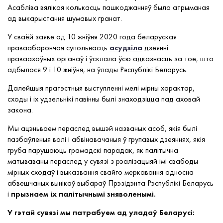
Асабліва вялікая колькасць пашкоджанняў была атрыманая
ад выкарыстання шумавых гранат.
У сваёй заяве ад 10 жніўня 2020 года беларуская
праваабарончая супольнасць
асудзіла
дзеянні
праваахоўных органаў і ўсклала ўсю адказнасць за тое, што
адбылося 9 і 10 жніўня, на ўлады Рэспублікі Беларусь.
Далейшыя пратэстныя выступленні мелі мірны характар,
сходы і іх удзельнікі павінны былі знаходзіцца пад аховай
закона.
Мы ацэньваем пераслед вышэй названых асоб, якія былі
пазбаўленыя волі і абвінавачаныя ў групавых дзеяннях, якія
груба парушаюць грамадскі парадак, як палітычна
матываваны пераслед у сувязі з рэалізацыяй імі свабоды
мірных сходаў і выказвання свайго меркавання адносна
абвешчаных вынікаў выбараў Прэзідэнта Рэспублікі Беларусь
і
прызнаем іх палітычнымі зняволенымі.
У гэтай сувязі мы патрабуем ад уладаў Беларусі: