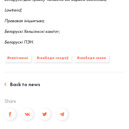
Lawtrend;
Прававая ініцыятыва;
Беларускі Хельсінкскі камітэт;
Беларускі ПЭН.
#палiтвязнi
#свабода сходаў
#свабода слова
Back to news
Share