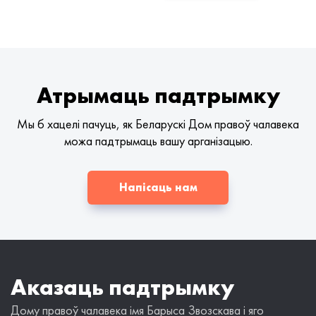
Атрымаць падтрымку
Мы б хацелі пачуць, як Беларускі Дом правоў чалавека
можа падтрымаць вашу арганізацыю.
Напісаць нам
Аказаць падтрымку
Дому правоў чалавека імя Барыса Звозскава і яго