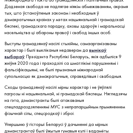
Дадзеная свабода не падлягае ніякім абмежаванням, акрамя
тых, што ўстаноўленыя законам і неабходныя ў
дэмакратычных краінах у мэтах нацыянальнай і грамадскай
бяспекі, грамадскага парадку, аховы здароўя і маральнасці
насельніцтва ці абароны правоў і свабод іншых асоб.
Выступы грамадзянаў насілі стыхійны, самаарганізаваны
характар і былі выкліканыя недаверам да
вынікаў
выбараў
Прэзідэнта Рэспублікі Беларусь, якія адбыліся 9
жніўня 2020 года і праходзілі са шматлікімі парушэннямі і
фальсіфікацыямі, не былі прызнаныя міжнароднай
супольнасцю як дэмакратычныя, справядлівыя і свабодныя.
Сходы грамадзянаў насілі мірны характар і не ўяўлялі
пагрозы ні нацыянальнай, ні грамадскай бяспецы. Нягледзячы
на гэта, дэманстранты былі атакаваныя
спецпадраздзяленнямі МУС з непрапарцыйным прымяненнем
фізычнай сілы, спецсродкаў і зброі.
Упершыню ў гісторыі Беларусі ў дачыненні да мірных
дэманстрантаў былі ўжытыя гумавыя кулі і вадамёты.