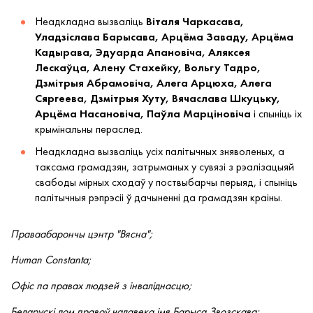
Неадкладна вызваліць
Віталя Чаркасава,
Уладзіслава Барысава, Арцёма Заваду, Арцёма
Кадырава, Эдуарда Апановіча, Аляксея
Лескаўца, Алену Стахейку, Вольгу Тадро,
Дзмітрыя Абрамовіча, Алега Арцюха, Алега
Сяргеева, Дзмітрыя Хуту, Вячаслава Шкуцьку,
Арцёма Насановіча, Паўла Марціновіча
і спыніць іх
крымінальны пераслед.
Неадкладна вызваліць усіх палітычных зняволеных, а
таксама грамадзян, затрыманых у сувязі з рэалізацыяй
свабоды мірных сходаў у поствыбарчы перыяд, і спыніць
палітычныя рэпрэсіі ў дачыненні да грамадзян краіны.
Праваабарончы цэнтр "Вясна";
Human Constanta;
Офіс па правах людзей з інваліднасцю;
Беларускі дом правоў чалавека імя Барыса Звозскава;