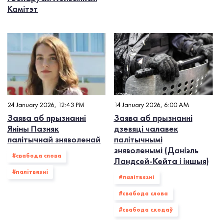
Камітэт
24 January 2026, 12:43 PM
14 January 2026, 6:00 AM
Заява аб прызнанні
Заява аб прызнанні
Яніны Пазняк
дзевяці чалавек
палітычнай зняволенай
палітычнымі
зняволенымі (Даніэль
#свабода слова
Ландсей-Кейта і іншыя)
#палiтвязнi
#палiтвязнi
#свабода слова
#свабода сходаў