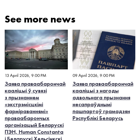
See more news
13 April 2026, 9:00 PM
09 April 2026, 9:00 PM
Заява праваабарончай
Заява праваабарончай
кааліцыі ў сувязі
кааліцыі з нагоды
з прызнаннем
адвольнага прызнання
«экстрэмісцкімі
несапраўднымі
фарміраваннямі»
пашпартоў грамадзян
праваабарончых
Рэспублікі Беларусь
арганізацый Беларускі
ПЭН, Human Constanta
і Беларускі Хельсінкскі