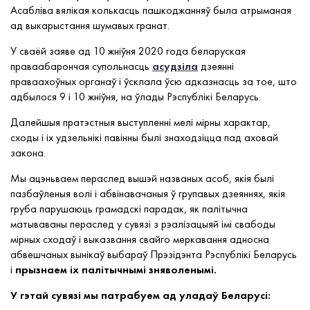
Асабліва вялікая колькасць пашкоджанняў была атрыманая
ад выкарыстання шумавых гранат.
У сваёй заяве ад 10 жніўня 2020 года беларуская
праваабарончая супольнасць
асудзіла
дзеянні
праваахоўных органаў і ўсклала ўсю адказнасць за тое, што
адбылося 9 і 10 жніўня, на ўлады Рэспублікі Беларусь.
Далейшыя пратэстныя выступленні мелі мірны характар,
сходы і іх удзельнікі павінны былі знаходзіцца пад аховай
закона.
Мы ацэньваем пераслед вышэй названых асоб, якія былі
пазбаўленыя волі і абвінавачаныя ў групавых дзеяннях, якія
груба парушаюць грамадскі парадак, як палітычна
матываваны пераслед у сувязі з рэалізацыяй імі свабоды
мірных сходаў і выказвання свайго меркавання адносна
абвешчаных вынікаў выбараў Прэзідэнта Рэспублікі Беларусь
і
прызнаем іх палітычнымі зняволенымі.
У гэтай сувязі мы патрабуем ад уладаў Беларусі: