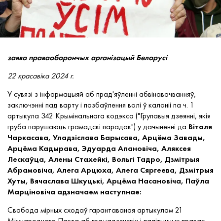
заява праваабарончых арганізацый Беларусі
22 красавіка 2024 г.
У сувязі з інфармацыяй аб прад'яўленні абвінавачванняў,
заключэнні пад варту і пазбаўлення волі ў калоніі па ч. 1
артыкула 342 Крымінальнага кодэкса ("Групавыя дзеянні, якія
груба парушаюць грамадскі парадак") у дачыненні да
Віталя
Чаркасава, Уладзіслава Барысава, Арцёма Завады,
Арцёма Кадырава, Эдуарда Апановіча, Аляксея
Лескаўца, Алены Стахейкі, Вольгі Тадро, Дзмітрыя
Абрамовіча, Алега Арцюха, Алега Сяргеева, Дзмітрыя
Хуты, Вячаслава Шкуцькі, Арцёма Насановіча, Паўла
Марціновіча адзначаем наступнае:
Свабода мірных сходаў гарантаваная артыкулам 21
Міжнароднага Пакта аб грамадзянскіх і палітычных правах.