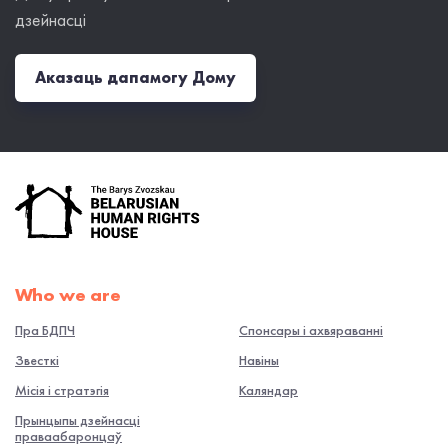
дзейнасці
Аказаць дапамогу Дому
Who we are
Пра БДПЧ
Спонсары і ахвяраванні
Звесткі
Навiны
Місія і стратэгія
Каляндар
Прынцыпы дзейнасці
праваабаронцаў