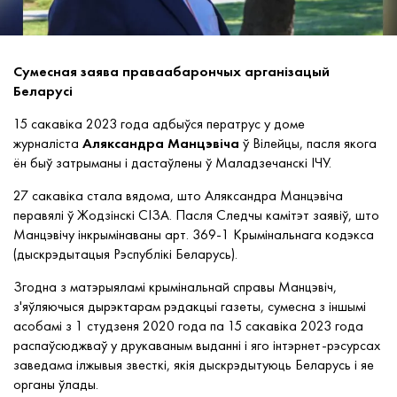
Сумесная заява праваабарончых арганізацый
Беларусі
15 сакавіка 2023 года адбыўся ператрус у доме
журналіста
Аляксандра Манцэвіча
ў Вілейцы, пасля якога
ён быў затрыманы і дастаўлены ў Маладзечанскі ІЧУ.
27 сакавіка стала вядома, што Аляксандра Манцэвіча
перавялі ў Жодзінскі СІЗА. Пасля Следчы камітэт заявіў, што
Манцэвічу інкрымінаваны арт. 369-1 Крымінальнага кодэкса
(дыскрэдытацыя Рэспублікі Беларусь).
Згодна з матэрыяламі крымінальнай справы Манцэвіч,
з'яўляючыся дырэктарам рэдакцыі газеты, сумесна з іншымі
асобамі з 1 студзеня 2020 года па 15 сакавіка 2023 года
распаўсюджваў у друкаваным выданні і яго інтэрнет-рэсурсах
заведама ілжывыя звесткі, якія дыскрэдытуюць Беларусь і яе
органы ўлады.