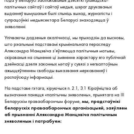
года ў Беларусі заблакаваныя дзясяткі грамадска-
палітычных сайтаў і сайтаў медыя, шэраг друкаваных
выданняў вымушаныя былі спыніць выхад, журналісты і
супрацоўнікі медыясектара Беларусі знаходзяцца ў
зняволенні.
Улічваючы дадзеныя акалічнасці, мы прыходзім да высновы,
што рэальнымі падставамі крымінальнага пераследу
Аляксандра Манцэвіча з’яўляюцца палітычныя матывы,
скіраваныя на спыненне ці змяненне характару яго публічнай
дзейнасці дзеля законных мэтаў у сувязі з негвалтоўным
ажыццяўленнем свабоды выказвання меркаванняў і
распаўсюду інфармацыі.
На падставе гэтага, кіруючыся п. 2.1, 3.1 Кіраўніцтва аб
вызначэння паняцця «палітычны зняволены», прынятага на ІІІ
Беларускім праваабарончым форуме,
мы, прадстаўнікі
беларускіх праваабарончых арганізацыяй, заяўляем
аб прызнанні Аляксандра Манцэвіча палітычным
зняволеным і патрабуем: