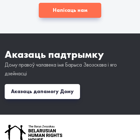
Напісаць нам
Аказаць падтрымку
Дому правоў чалавека імя Барыса Звозскава і яго
дзейнасці
Аказаць дапамогу Дому