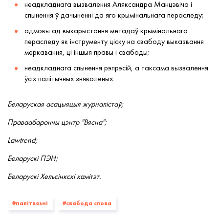
неадкладнага вызвалення Аляксандра Манцэвіча і
спынення ў дачыненні да яго крымінальнага пераследу;
адмовы ад выкарыстання метадаў крымінальнага
пераследу як інструменту ціску на свабоду выказвання
меркавання, ці іншыя правы і свабоды;
неадкладнага спынення рэпрэсій, а таксама вызвалення
ўсіх палітычных зняволеных.
Беларуская асацыяцыя журналістаў;
Праваабарончы цэнтр "Вясна";
Lawtrend;
Беларускі ПЭН;
Беларускі Хельсінкскі камітэт.
#палiтвязнi
#свабода слова