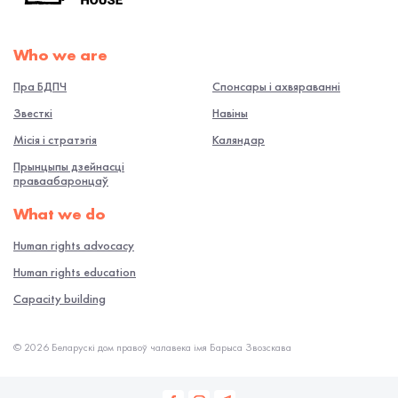
Who we are
Пра БДПЧ
Спонсары і ахвяраванні
Звесткі
Навiны
Місія і стратэгія
Каляндар
Прынцыпы дзейнасці
праваабаронцаў
What we do
Human rights advocacy
Human rights education
Capacity building
© 2026 Беларускі дом правоў чалавека імя Барыса Звозскава