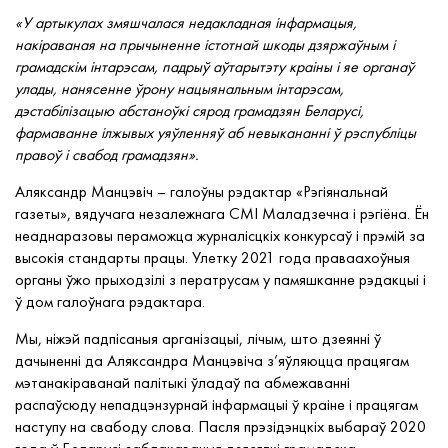
«У артыкулах змяшчалася недакладная інфармацыя,
накіраваная на прычыненне істотнай шкоды дзяржаўным і
грамадскім інтарэсам, падрыў аўтарытэту краіны і яе органаў
улады, нанясенне ўрону нацыянальным інтарэсам,
дэстабілізацыю абстаноўкі сярод грамадзян Беларусі,
фармаванне ілжывых уяўленняў аб невыкананні ў рэспубліцы
правоў і свабод грамадзян».
Аляксандр Манцэвіч – галоўны рэдактар «Рэгіянальнай
газеты», вядучага незалежнага СМІ Маладзечна і рэгіёна. Ён
неаднаразовы пераможца журналісцкіх конкурсаў і прэмій за
высокія стандарты працы. Улетку 2021 года праваахоўныя
органы ўжо прыходзілі з ператрусам у памяшканне рэдакцыі і
ў дом галоўнага рэдактара.
Мы, ніжэй падпісаныя арганізацыі, лічым, што дзеянні ў
дачыненні да Аляксандра Манцэвіча з’яўляюцца працягам
мэтанакіраванай палітыкі ўладаў па абмежаванні
распаўсюду непадцэнзурнай інфармацыі ў краіне і працягам
наступу на свабоду слова. Пасля прэзідэнцкіх выбараў 2020