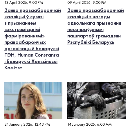
13 April 2026, 9:00 PM
09 April 2026, 9:00 PM
Заява праваабарончай
Заява праваабарончай
кааліцыі ў сувязі
кааліцыі з нагоды
з прызнаннем
адвольнага прызнання
«экстрэмісцкімі
несапраўднымі
фарміраваннямі»
пашпартоў грамадзян
праваабарончых
Рэспублікі Беларусь
арганізацый Беларускі
ПЭН, Human Constanta
і Беларускі Хельсінкскі
Камітэт
24 January 2026, 12:43 PM
14 January 2026, 6:00 AM