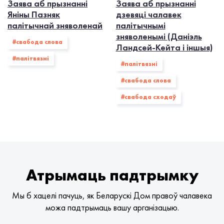
Заява аб прызнанні
Заява аб прызнанні
Яніны Пазняк
дзевяці чалавек
палітычнай зняволенай
палітычнымі
зняволенымі (Даніэль
#свабода слова
Ландсей-Кейта і іншыя)
#палiтвязнi
#палiтвязнi
#свабода слова
#свабода сходаў
Атрымаць падтрымку
Мы б хацелі пачуць, як Беларускі Дом правоў чалавека
можа падтрымаць вашу арганізацыю.