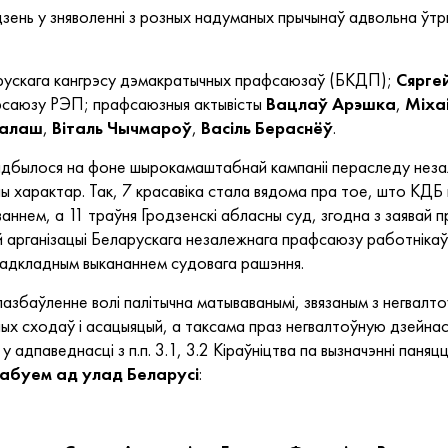
зень у зняволенні з розных надуманых прычынаў адвольна ўтр
рускага кангрэсу дэмакратычных прафсаюзаў (БКДП);
Сярге
афсаюзу РЭП; прафсаюзныя актывісты
Вацлаў
Арэшка
,
Міха
алаш
,
Віталь
Чычмароў
,
Васіль
Бераснёў
.
адбылося на фоне шырокамаштабнай кампаніі пераследу нез
мны характар. Так, 7 красавіка стала вядома пра тое, што КД
ннем, а 11 траўня Гродзенскі абласны суд, згодна з заявай 
ай арганізацыі Беларускага незалежнага прафсаюзу работніка
 неадкладным выкананнем судовага рашэння.
 і пазбаўленне волі палітычна матываванымі, звязаным з негв
ных сходаў і асацыяцый, а таксама праз негвалтоўную дзейна
 у адпаведнасці з п.п. 3.1, 3.2 Кіраўніцтва па вызначэнні паняц
рабуем ад улад Беларусі
: