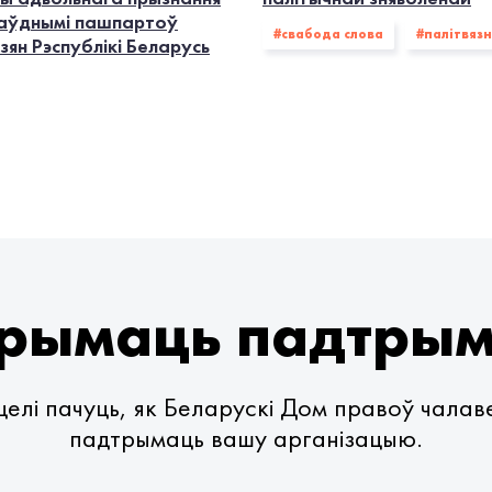
аўднымі пашпартоў
#свабода слова
#палiтвязн
ян Рэспублікі Беларусь
рымаць падтры
елі пачуць, як Беларускі Дом правоў чала
падтрымаць вашу арганізацыю.