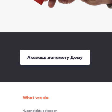
Аказаць дапамогу Дому
What we do
Human rights advocacy