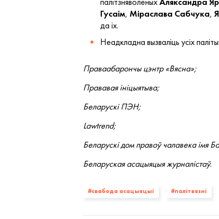
палітзняволеных
Аляксандра
Я
Гусаім
,
Міраслава
Сабчука
,
Я
да іх.
Неадкладна вызваліць усіх палітыч
Праваабарончы цэнтр «Вясна»;
Прававая ініцыятыва;
Беларускі ПЭН;
Lawtrend;
Беларускі дом правоў чалавека імя Б
Беларуская асацыяцыя журналістаў.
#свабода асацыяцыі
#палiтвязнi