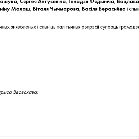
рашука
,
Сяргея
Антусевіча
,
Генадзя
Фядыніча
,
Вацлава
ніну
Малаш
,
Віталя
Чычмарова
,
Васіля
Бераснёва
і спы
ных зняволеных і спыніць палітычныя рэпрэсіі супраць грамадзя
арыса Звозскава;