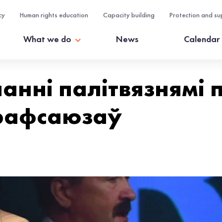
cy
Human rights education
Capacity building
Protection and su
What we do
News
Calendar
анні палітвязнямі 
рафсаюзаў