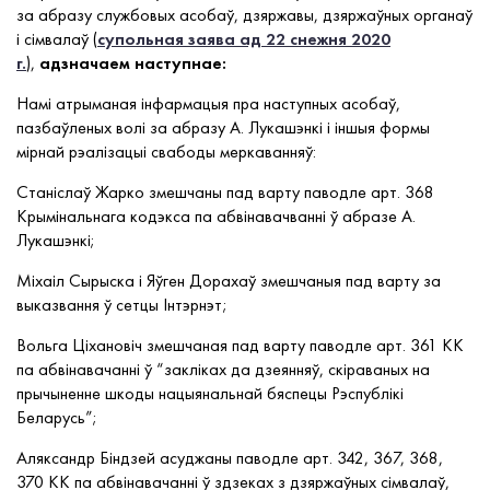
за абразу службовых асобаў, дзяржавы, дзяржаўных органаў
і сімвалаў (
супольная заява ад 22 снежня 2020
г.
),
адзначаем наступнае:
Намі атрыманая інфармацыя пра наступных асобаў,
пазбаўленых волі за абразу А. Лукашэнкі і іншыя формы
мірнай рэалізацыі свабоды меркаванняў:
Станіслаў Жарко змешчаны пад варту паводле арт. 368
Крымінальнага кодэкса па абвінавачванні ў абразе А.
Лукашэнкі;
Міхаіл Сырыска і Яўген Дорахаў змешчаныя пад варту за
выказвання ў сетцы Інтэрнэт;
Вольга Ціхановіч змешчаная пад варту паводле арт. 361 КК
па абвінавачанні ў “закліках да дзеянняў, скіраваных на
прычыненне шкоды нацыянальнай бяспецы Рэспублікі
Беларусь”;
Аляксандр Біндзей асуджаны паводле арт. 342, 367, 368,
370 КК па абвінавачанні ў здзеках з дзяржаўных сімвалаў,