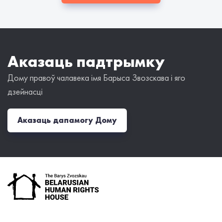
Аказаць падтрымку
Дому правоў чалавека імя Барыса Звозскава і яго
дзейнасці
Аказаць дапамогу Дому