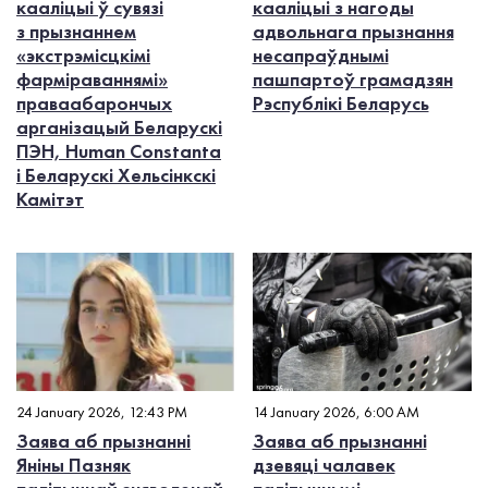
кааліцыі ў сувязі
кааліцыі з нагоды
з прызнаннем
адвольнага прызнання
«экстрэмісцкімі
несапраўднымі
фарміраваннямі»
пашпартоў грамадзян
праваабарончых
Рэспублікі Беларусь
арганізацый Беларускі
ПЭН, Human Constanta
і Беларускі Хельсінкскі
Камітэт
24 January 2026, 12:43 PM
14 January 2026, 6:00 AM
Заява аб прызнанні
Заява аб прызнанні
Яніны Пазняк
дзевяці чалавек