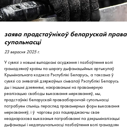
заява прадстаўнікоў беларускай прав
супольнасці
23 верасня 2025 г.
У сувязі з новымі выпадкамі асуджэння і пазбаўлення волі
грамадзянаў краіны па шэрагу дыфамацыйных артыкулаў
Крымінальнага кодэкса Рэспублікі Беларусь, а таксама ў
сувязі са знявагай дзяржаўных сімвалаў Рэспублікі Беларусь
ды і іншымі дзеяннямі, накіраванымі на правамерную
реалізацыю свабоды выказвання меркаванняў, мы,
прадстаўнікі беларускай праваабарончай супольнасці
патрабуем спыніць пераслед правамерных форм выказвання
меркаванняў, і ў чарговы раз пацвярджаючы свае
неаднаразова выказаныя патрабаванні па дэкрыміналізацыі
дыфамацыі і недапушчальнасці пазбаўлення волі грамадзян