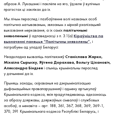
абразе А. Лукашэнкі і паклёпе на яго, ўдзеле ў вулічных
пратэстах ці закліках да іх.
Мы лічым пераслед і пазбаўленне волі названых асоб
палітычна матываваным, звязаным з мірнай рэалізацыяй
выказвання меркавання, а іх саміх
палітычнымі
зняволенымі
ў адпаведнасці з п. 3.1(а)
Кіраўніцтва па
вызначэнні паняцця “Палітычны зняволены”,
і
патрабуем ад уладаў Беларусі:
Неадкладна вызваліць палітвязняў
Станіслава Жарко,
Міхаіла Сырыску, Яўгена Дорахава, Вольгу Ціхановіч,
Аляксандра Біндзея
і спыніць крымінальны пераслед
у дачыненні да іх.
Прыняць захады, скіраваныя на дэкрыміналізацыю
дыфамацыйных правапарушэнняў і адмену артыкулаў
Крымінальнага кодэкса, якія прадугледжваюць адказнасць
за абразу дзяржавы, дзяржаўных сімвалаў і службовых
асобаў, а менавіта – арт. 188, 361, 367, 368, 369, 369-1,
370, 391 Крымінальнага кодэкса Рэспублікі Беларусь, і