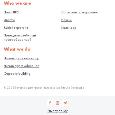
Who we are
Пра БДПЧ
Спонсары і ахвяраванні
Звесткі
Навiны
Місія і стратэгія
Каляндар
Прынцыпы дзейнасці
праваабаронцаў
What we do
Human rights advocacy
Human rights education
Capacity building
© 2026 Беларускі дом правоў чалавека імя Барыса Звозскава
Privacy policy