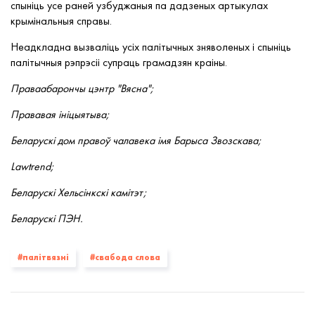
спыніць усе раней узбуджаныя па дадзеных артыкулах
крымінальныя справы.
Неадкладна вызваліць усіх палітычных зняволеных і спыніць
палітычныя рэпрэсіі супраць грамадзян краіны.
Праваабарончы цэнтр "Вясна";
Прававая ініцыятыва;
Беларускі дом правоў чалавека імя Барыса Звозскава;
Lawtrend;
Беларускі Хельсінкскі камітэт;
Беларускі ПЭН.
#палiтвязнi
#свабода слова