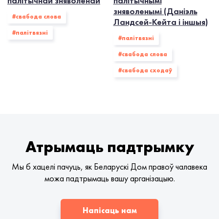
палітычнай зняволенай
палітычнымі
зняволенымі (Даніэль
#свабода слова
Ландсей-Кейта і іншыя)
#палiтвязнi
#палiтвязнi
#свабода слова
#свабода сходаў
Атрымаць падтрымку
Мы б хацелі пачуць, як Беларускі Дом правоў чалавека
можа падтрымаць вашу арганізацыю.
Напісаць нам