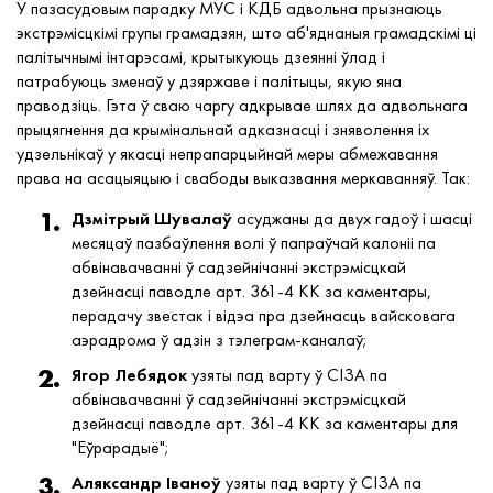
У пазасудовым парадку МУС і КДБ адвольна прызнаюць
экстрэмісцкімі групы грамадзян, што аб'яднаныя грамадскімі ці
палітычнымі інтарэсамі, крытыкуюць дзеянні ўлад і
патрабуюць зменаў у дзяржаве і палітыцы, якую яна
праводзіць. Гэта ў сваю чаргу адкрывае шлях да адвольнага
прыцягнення да крымінальнай адказнасці і зняволення іх
удзельнікаў у якасці непрапарцыйнай меры абмежавання
права на асацыяцыю і свабоды выказвання меркаванняў. Так:
Дзмітрый
Шувалаў
асуджаны да двух гадоў і шасці
месяцаў пазбаўлення волі ў папраўчай калоніі па
абвінавачванні ў садзейнічанні экстрэмісцкай
дзейнасці паводле арт. 361-4 КК за каментары,
перадачу звестак і відэа пра дзейнасць вайсковага
аэрадрома ў адзін з тэлеграм-каналаў;
Ягор
Лебядок
узяты пад варту ў СІЗА па
абвінавачванні ў садзейнічанні экстрэмісцкай
дзейнасці паводле арт. 361-4 КК за каментары для
"Еўрарадыё";
Аляксандр Іваноў
узяты пад варту ў СІЗА па