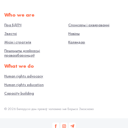
Who we are
Пра БДПЧ
Спонсары і ахвяраванні
Звесткі
Навiны
Місія і стратэгія
Каляндар
Прынцыпы дзейнасці
праваабаронцаў
What we do
Human rights advocacy
Human rights education
Capacity building
© 2026 Беларускі дом правоў чалавека імя Барыса Звозскава