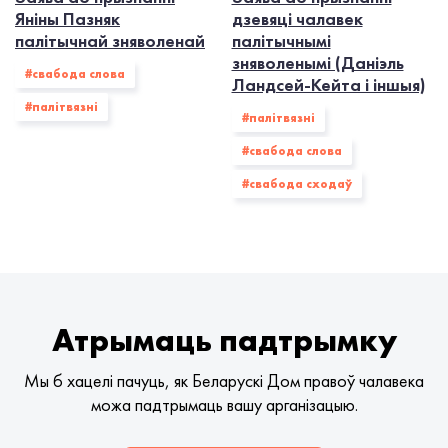
Яніны Пазняк
дзевяці чалавек
палітычнай зняволенай
палітычнымі
зняволенымі (Даніэль
#свабода слова
Ландсей-Кейта і іншыя)
#палiтвязнi
#палiтвязнi
#свабода слова
#свабода сходаў
Атрымаць падтрымку
Мы б хацелі пачуць, як Беларускі Дом правоў чалавека
можа падтрымаць вашу арганізацыю.