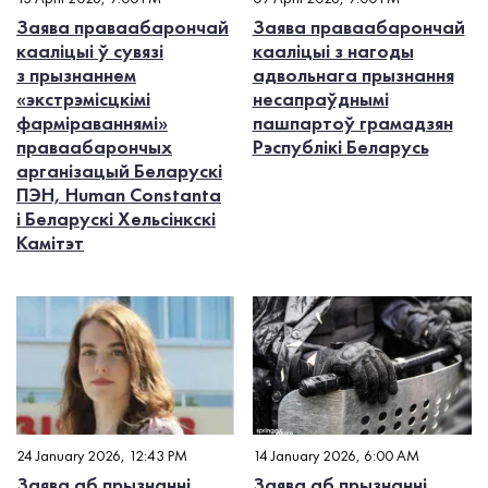
Заява праваабарончай
Заява праваабарончай
кааліцыі ў сувязі
кааліцыі з нагоды
з прызнаннем
адвольнага прызнання
«экстрэмісцкімі
несапраўднымі
фарміраваннямі»
пашпартоў грамадзян
праваабарончых
Рэспублікі Беларусь
арганізацый Беларускі
ПЭН, Human Constanta
і Беларускі Хельсінкскі
Камітэт
24 January 2026, 12:43 PM
14 January 2026, 6:00 AM
Заява аб прызнанні
Заява аб прызнанні