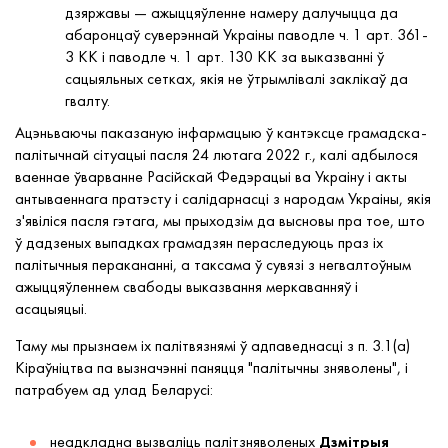
дзяржавы — ажыццяўленне намеру далучыцца да
абаронцаў суверэннай Украіны паводле ч. 1 арт. 361-
3 КК і паводле ч. 1 арт. 130 КК за выказванні ў
сацыяльных сетках, якія не ўтрымлівалі заклікаў да
гвалту.
Ацэньваючы паказаную інфармацыю ў кантэксце грамадска-
палітычнай сітуацыі пасля 24 лютага 2022 г., калі адбылося
ваеннае ўварванне Расійскай Федэрацыі ва Украіну і акты
антываеннага пратэсту і салідарнасці з народам Украіны, якія
з'явіліся пасля гэтага, мы прыходзім да высновы пра тое, што
ў дадзеных выпадках грамадзян пераследуюць праз іх
палітычныя перакананні, а таксама ў сувязі з негвалтоўным
ажыццяўленнем свабоды выказвання меркаванняў і
асацыяцыі.
Таму мы прызнаем іх палітвязнямі ў адпаведнасці з п. 3.1(а)
Кіраўніцтва па вызначэнні паняцця "палітычны зняволены", і
патрабуем ад улад Беларусі:
неадкладна вызваліць палітзняволеных
Дзмітрыя