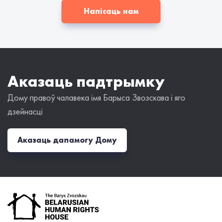
Напісаць нам
Аказаць падтрымку
Дому правоў чалавека імя Барыса Звозскава і яго
дзейнасці
Аказаць дапамогу Дому