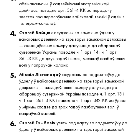
абвінавачванні ў садзейнічанні экстрэмісцкай
дзейнасці паводле арт. 361-4 КК за перадачу
звестак пра перасоўванне вайсковай тэхнікі ў адзін з
тэлеграм-каналаў;
Сяргей
Вайцюк
асуджаны за замах на ўдзел у
вайсковых дзеяннях на тэрыторыі замежнай дзяржавы
— ажыццяўленне намеру далучыцца да абаронцаў
суверэннай Украіны паводле ч. 1 арт. 14 і ч. 1 арт.
361-3 КК да двух гадоў і шасці месяцаў пазбаўлення
волі ў папраўчай калоніі;
Міхаіл
Лістападаў
асуджаны за падрыхтоўку да
ўдзелу ў вайсковых дзеяннях на тэрыторыі замежнай
дзяржавы — ажыццяўленне намеру далучыцца да
абаронцаў суверэннай Украіны паводле ч. 1 арт. 13 і
ч. 1 арт. 361-3 КК і паводле ч. 1 арт. 342 КК за ўдзел
у мірным сходзе да трох гадоў пазбаўлення волі ў
папраўчай калоніі;
Сяргей
Грыбовіч
узяты пад варту за падрыхтоўку да
ўдзелу ў вайсковых дзеяннях на тэрыторыі замежнай