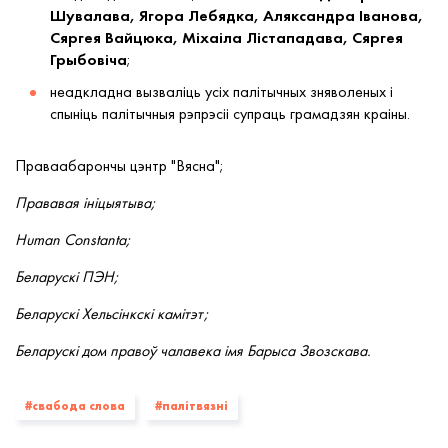
Шувалава, Ягора Лебядка, Аляксандра Іванова,
Сяргея Вайцюка, Міхаіла Лістападава, Сяргея
Грыбовіча
;
неадкладна вызваліць усіх палітычных зняволеных і
спыніць палітычныя рэпрэсіі супраць грамадзян краіны.
Праваабарончы цэнтр "Вясна";
Прававая ініцыятыва;
Human Constanta;
Беларускі ПЭН;
Беларускі Хельсінкскі камітэт;
Беларускі дом правоў чалавека імя Барыса Звозскава.
#свабода слова
#палiтвязнi