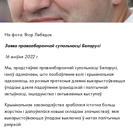
На фота: Ягор Лебядок
Заява праваабарончай супольнасці Беларусі
16 жніўня 2022 г.
Мы, прадстаўнікі праваабарончай супольнасці Беларусі,
ізноў адзначаем, што пазбаўленне волі і крымінальная
адказнасць за розныя пратэсныя дзеянні выкарыстоўваецца
ўладамі дзеля падаўлення грамадскай і палітычнай
актыўнасці, іншадумства і антываенных выступаў.
Крымінальнае заканадаўства зрабілася істотна больш
жорсткім і дапоўнілася новымі складамі злачынстваў, якія
выкарыстоўваюцца ўладамі выключна ў мэтах палітычных
рэпрэсій.