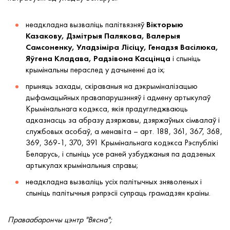
неадкладна вызваліць палітвязняў
Вікторыю
Казакову, Дзмітрыя Палякова, Валерыя
Самсоненку, Уладзіміра Лісіцу, Генадзя Васілюка,
Яўгена Кладава, Радзівона Касцінца
і спыніць
крымінальны пераслед у дачыненні да іх;
прыняць захады, скіраваныя на дэкрыміналізацыю
дыфамацыйных правапарушэнняў і адмену артыкулаў
Крымінальнага кодэкса, якія прадугледжваюць
адказнасць за абразу дзяржавы, дзяржаўных сімвалаў і
службовых асобаў, а менавіта – арт. 188, 361, 367, 368,
369, 369-1, 370, 391 Крымінальнага кодэкса Рэспублікі
Беларусь, і спыніць усе раней узбуджаныя па дадзеных
артыкулах крымінальныя справы;
неадкладна вызваліць усіх палітычных зняволеных і
спыніць палітычныя рэпрэсіі супраць грамадзян краіны.
Праваабарончы цэнтр "Вясна";