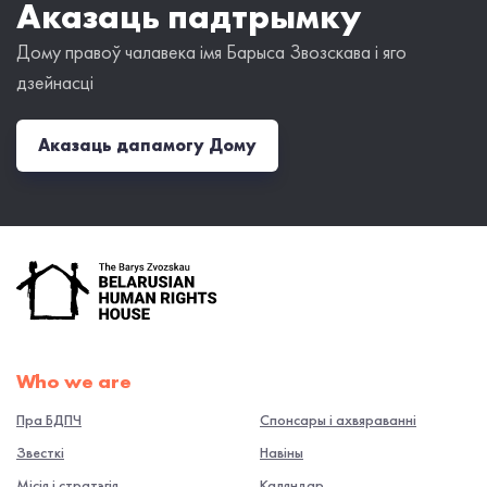
Аказаць падтрымку
Дому правоў чалавека імя Барыса Звозскава і яго
дзейнасці
Аказаць дапамогу Дому
Who we are
Пра БДПЧ
Спонсары і ахвяраванні
Звесткі
Навiны
Місія і стратэгія
Каляндар