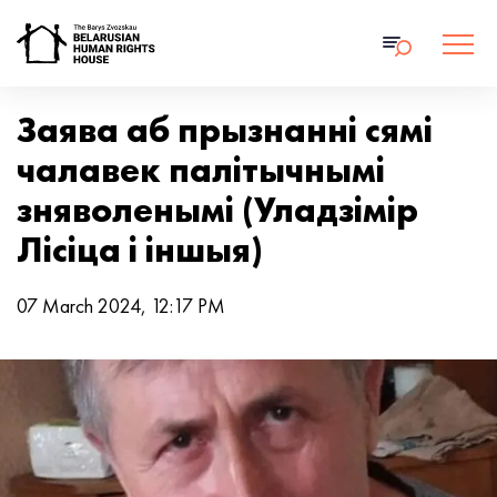
Заява аб прызнанні сямі
чалавек палітычнымі
зняволенымі (Уладзімір
Лісіца і іншыя)
07 March 2024, 12:17 PM