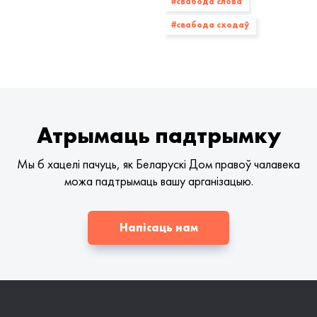
#свабода слова
#свабода сходаў
Атрымаць падтрымку
Мы б хацелі пачуць, як Беларускі Дом правоў чалавека
можа падтрымаць вашу арганізацыю.
Напісаць нам