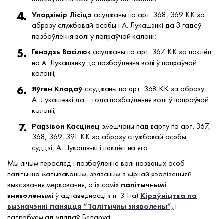
Уладзімір Лісіца
асуджаны па арт. 368, 369 КК за
абразу службовай асобы і А. Лукашэнкі да 3 гадоў
пазбаўлення волі у папраўчай калоніі;
Генадзь Васілюк
асуджаны па арт. 367 КК за паклёп
на А. Лукашэнку да пазбаўлення волі ў папраўчай
калоніі;
Яўген Кладаў
асуджаны па арт. 368 КК за абразу
А. Лукашэнкі да 1 года пазбаўлення волі ў папраўчай
калоніі;
Радзівон Касцінец
змешчаны пад варту па арт. 367,
368, 369, 391 КК за абразу службовай асобы,
суддзі, А. Лукашэнкі і паклёп на яго.
Мы лічым пераслед і пазбаўленне волі названых асоб
палітычна матываваным, звязаным з мірнай рэалізацыяй
выказвання меркавання, а іх саміх
палітычнымі
зняволенымі
ў адпаведнасці з п. 3.1(а)
Кіраўніцтва па
вызначэнні паняцця “Палітычны зняволены”,
і
патрабуем ад уладаў Беларусі: