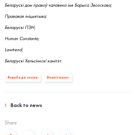
Беларускі дом правоў чалавека імя Барыса Звозскава;
Прававая ініцыятыва;
Беларускі ПЭН;
Human Constanta;
Lawtrend;
Беларускі Хельсінкскі камітэт.
#свабода слова
#палiтвязнi
Back to news
Share