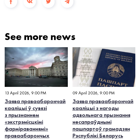
See more news
13 April 2026, 9:00 PM
09 April 2026, 9:00 PM
Заява праваабарончай
Заява праваабарончай
кааліцыі ў сувязі
кааліцыі з нагоды
з прызнаннем
адвольнага прызнання
«экстрэмісцкімі
несапраўднымі
фарміраваннямі»
пашпартоў грамадзян
праваабарончых
Рэспублікі Беларусь