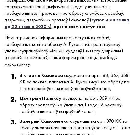
па дэкрыміналізацыі дыфамацыі і недапушчальнасці
пазбаўлення волі грамадзян за абразу службовых асобаў,
дзяржавы, дзяржаўных органаў і сімвалаў (
супольная заява
ад 22 снежня 2020 г.
),
адзначаем наступнае:
Намі атрыманая інфармацыя пра наступных асобаў,
пазбаўленых волі за абразу А. Лукашэнкі, прадстаўнікоў
улады (супрацоўнікаў міліцыі), суддзяў і знявагу дзяржавы і
дзяржаўных сімвалаў, іншыя формы рэалізацыі свабоды
мяркаванняў:
Вікторыя Казакова
асуджана па арт. 188, 367, 368
КК за паклёп, паклёп на А. Лукашэнку і яго абразу да
1 года пазбаўлення волі ў папраўчай калоніі;
Дзмітрый Палякоў
асуджаны па арт. 369 КК за
абразу прадстаўніка ўлады да 1 года і 6 месяцаў
пазбаўлення волі ў папраўчай калоніі;
Валерый Самсоненка
асуджаны па арт. 370 КК за
замену чырвона-зяленага сцяга на ўкраінскі да 1 года
пазбаўлення волі ў папраўчай калоніі;