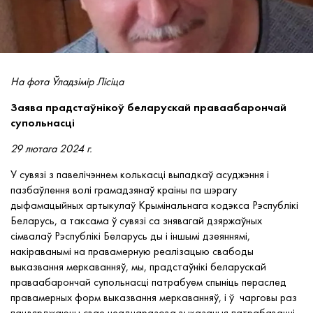
На фота Ўладзімір Лісіца
Заява прадстаўнікоў беларускай праваабарончай
супольнасці
29 лютага 2024 г.
У сувязі з павелічэннем колькасці выпадкаў асуджэння і
пазбаўлення волі грамадзянаў краіны па шэрагу
дыфамацыйных артыкулаў Крымінальнага кодэкса Рэспублікі
Беларусь, а таксама ў сувязі са знявагай дзяржаўных
сімвалаў Рэспублікі Беларусь ды і іншымі дзеяннямі,
накіраванымі на правамерную реалізацыю свабоды
выказвання меркаванняў, мы, прадстаўнікі беларускай
праваабарончай супольнасці патрабуем спыніць пераслед
правамерных форм выказвання меркаванняў, і ў чарговы раз
пацвярджаючы свае неаднаразова выказаныя патрабаванні