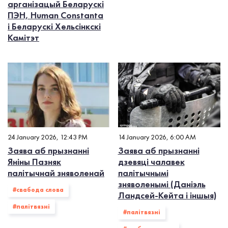
арганізацый Беларускі
ПЭН, Human Constanta
і Беларускі Хельсінкскі
Камітэт
24 January 2026, 12:43 PM
14 January 2026, 6:00 AM
Заява аб прызнанні
Заява аб прызнанні
Яніны Пазняк
дзевяці чалавек
палітычнай зняволенай
палітычнымі
зняволенымі (Даніэль
#свабода слова
Ландсей-Кейта і іншыя)
#палiтвязнi
#палiтвязнi