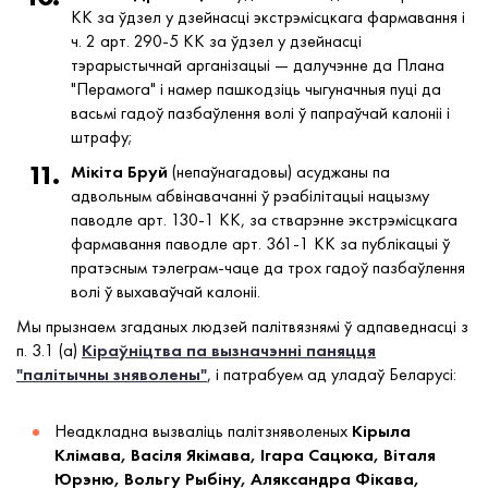
КК за ўдзел у дзейнасці экстрэмісцкага фармавання і
ч. 2 арт. 290-5 КК за ўдзел у дзейнасці
тэрарыстычнай арганізацыі — далучэнне да Плана
"Перамога" і намер пашкодзіць чыгуначныя пуці да
васьмі гадоў пазбаўлення волі ў папраўчай калоніі і
штрафу;
Мікіта Бруй
(непаўнагадовы) асуджаны па
адвольным абвінавачанні ў рэабілітацыі нацызму
паводле арт. 130-1 КК, за стварэнне экстрэмісцкага
фармавання паводле арт. 361-1 КК за публікацыі ў
пратэсным тэлеграм-чаце да трох гадоў пазбаўлення
волі ў выхаваўчай калоніі.
Мы прызнаем згаданых людзей палітвязнямі ў адпаведнасці з
п. 3.1 (а)
Кіраўніцтва па вызначэнні паняцця
"палітычны зняволены"
, і патрабуем ад уладаў Беларусі:
Неадкладна вызваліць палітзняволеных
Кірыла
Клімава, Васіля Якімава, Ігара Сацюка, Віталя
Юрэню, Вольгу Рыбіну, Аляксандра Фікава,