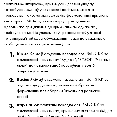
палітычнымі інтарэсамі, крытыкуюць дзеянні ўладаў і
патрабуюць зменаў у дзяржаве і палітыцы, што яна
праводзіць, таксама экстрэмісцкімі фармаваннямі прызнаныя
некаторыя СМІ. Гэта, у сваю чаргу, прыводзіць да
адвольнага прыцягнення да крымінальнай адказнасці і
пазбаўлення волі іх удзельнікаў і рэспандэнтаў у якасці
непрапарцыйнай меры абмежавання права на асацыяцыю і
свабоды выказвання меркаванняў. Так:
Кірыл Клімаў
асуджаны паводле арт. 361-2 КК за
ахвяраванні ініцыятывам "By_help", "BYSOL", "Честные
люди" да чатырох гадоў пазбаўлення волі ў
папраўчай калоніі;
Васіль Якімаў
асуджаны паводле арт. 361-3 КК за
падрыхтоўку да ўваходжання ва ўзброенае
фармаванне для абароны Украіны ад расійскай
агрэсіі;
Ігар Сацюк
асуджаны паводле арт. 361-2 КК за
ахвяраванні ініцыятывам, прызнаным экстрэмісцкімі, да
пазбаўлення волі ў папраўчай калоніі;