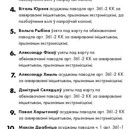
Віталь Юрэня
асуджаны паводле арт. 361-2 КК за
ахвяраванні ініцыятывам, прызнаным экстрэмісцкімі, да
пазбаўлення волі ў папраўчай калоніі;
Вольга Рыбіна
ўзята пад варту па абвінавачанні
паводле арт. 361-2 КК за ахвяраванні ініцыятывам,
прызнаным экстрэмісцкімі;
Аляксандр Фікаў
узяты пад варту па
абвінавачанні паводле арт. 361-2 КК за ахвяраванні
ініцыятывам, прызнаным экстрэмісцкімі;
Аляксандр Хмыль
асуджаны паводле арт. 361-2 КК
за ахвяраванні ініцыятывам, прызнаным экстрэмісцкімі;
Дзмітрый Селядцоў
узяты пад варту па
абвінавачанні паводле арт. 361-2 КК за ахвяраванні
ініцыятывам, прызнаным экстрэмісцкімі;
Павал Харытонаў
асуджаны паводле арт. 361-2 КК
за ахвяраванні ініцыятывам, прызнаным экстрэмісцкімі;
Максім Драбніца
асуджаны паводле ч. 1 арт. 361-1