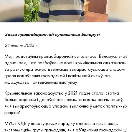
Заява праваабарончай супольнасці Беларусі
24 ліпеня 2023 г.
Мы, прадстаўнікі праваабарончай супольнасці Беларусі, зноў
адзначаем, што пазбаўленне волі і крымінальная адказнасць
за розную пратэсную дзейнасць выкарыстоўваюцца ўладамі
дзеля падаўлення грамадскай і палітычнай актыўнасці,
іншадумства і антываенных выступаў.
Крымінальнае заканадаўства ў 2021 годзе стала істотна
больш жорсткім і дапоўнілася новымі складамі злачынстваў,
якія выкарыстоўваюцца ўладамі выключна ў мэтах палітычных
рэпрэсій.
МУС і КДБ у пазасудовым парадку адвольна прызнаюць
экстрэмісцкімі групы грамадзян, якія аб'яднаныя грамадскімі ці