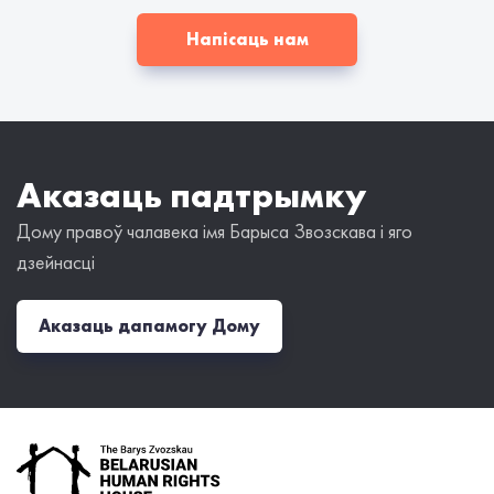
Напісаць нам
Аказаць падтрымку
Дому правоў чалавека імя Барыса Звозскава і яго
дзейнасці
Аказаць дапамогу Дому