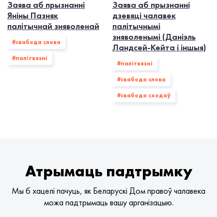
Заява аб прызнанні
Заява аб прызнанні
Яніны Пазняк
дзевяці чалавек
палітычнай зняволенай
палітычнымі
зняволенымі (Даніэль
#свабода слова
Ландсей-Кейта і іншыя)
#палiтвязнi
#палiтвязнi
#свабода слова
#свабода сходаў
Атрымаць падтрымку
Мы б хацелі пачуць, як Беларускі Дом правоў чалавека
можа падтрымаць вашу арганізацыю.