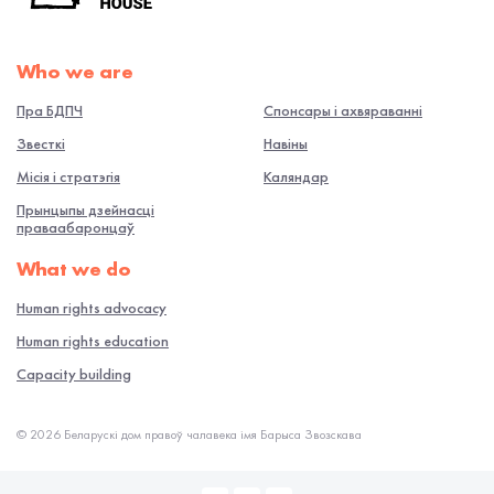
Who we are
Пра БДПЧ
Спонсары і ахвяраванні
Звесткі
Навiны
Місія і стратэгія
Каляндар
Прынцыпы дзейнасці
праваабаронцаў
What we do
Human rights advocacy
Human rights education
Capacity building
© 2026 Беларускі дом правоў чалавека імя Барыса Звозскава