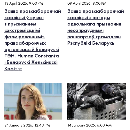
13 April 2026, 9:00 PM
09 April 2026, 9:00 PM
Заява праваабарончай
Заява праваабарончай
кааліцыі ў сувязі
кааліцыі з нагоды
з прызнаннем
адвольнага прызнання
«экстрэмісцкімі
несапраўднымі
фарміраваннямі»
пашпартоў грамадзян
праваабарончых
Рэспублікі Беларусь
арганізацый Беларускі
ПЭН, Human Constanta
і Беларускі Хельсінкскі
Камітэт
24 January 2026, 12:43 PM
14 January 2026, 6:00 AM