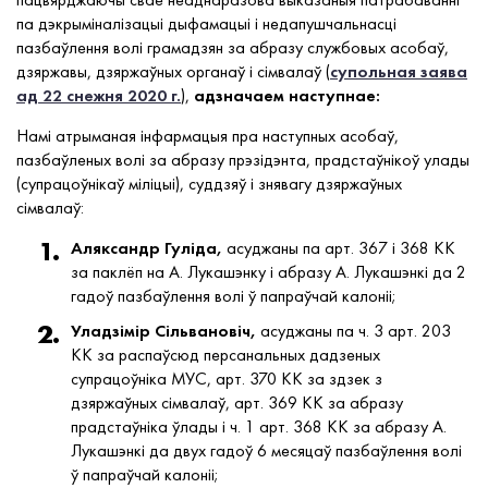
па дэкрыміналізацыі дыфамацыі і недапушчальнасці
пазбаўлення волі грамадзян за абразу службовых асобаў,
дзяржавы, дзяржаўных органаў і сімвалаў (
супольная заява
ад 22 снежня 2020 г.
),
адзначаем наступнае:
Намі атрыманая інфармацыя пра наступных асобаў,
пазбаўленых волі за абразу прэзідэнта, прадстаўнікоў улады
(супрацоўнікаў міліцыі), суддзяў і знявагу дзяржаўных
сімвалаў:
Аляксандр Гуліда,
асуджаны па арт. 367 і 368 КК
за паклёп на А. Лукашэнку і абразу А. Лукашэнкі да 2
гадоў пазбаўлення волі ў папраўчай калоніі;
Уладзімір Сільвановіч,
асуджаны па ч. 3 арт. 203
КК за распаўсюд персанальных дадзеных
супрацоўніка МУС, арт. 370 КК за здзек з
дзяржаўных сімвалаў, арт. 369 КК за абразу
прадстаўніка ўлады і ч. 1 арт. 368 КК за абразу А.
Лукашэнкі да двух гадоў 6 месяцаў пазбаўлення волі
ў папраўчай калоніі;