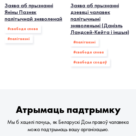
Заява аб прызнанні
Заява аб прызнанні
Яніны Пазняк
дзевяці чалавек
палітычнай зняволенай
палітычнымі
зняволенымі (Даніэль
#свабода слова
Ландсей-Кейта і іншыя)
#палiтвязнi
#палiтвязнi
#свабода слова
#свабода сходаў
Атрымаць падтрымку
Мы б хацелі пачуць, як Беларускі Дом правоў чалавека
можа падтрымаць вашу арганізацыю.