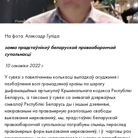
На фота: Аляксадр Гуліда
заява прадстаўнікоў беларускай праваабарончай
супольнасці
10 сакавіка 2022 г.
У сувязі з павелічэннем колькасці выпадкаў асуджэння і
пазбаўлення волі грамадзянаў краіны па шэрагу
дыфамацыйных артыкулаў Крымінальнага кодэкса Рэспублікі
Беларусь, а таксама ў сувязі са знявагай дзяржаўных
сімвалаў Рэспублікі Беларусь ды і іншымі дзеяннямі,
накіраванымі на правамерную рэалізацыю свабоды
выказвання меркаванняў, мы, прадстаўнікі беларускай
праваабарончай супольнасці патрабуем спыніць пераслед
правамерных форм выказвання меркаванняў, і ў чарговы раз
пацвярджаючы свае неаднаразова выказаныя патрабаванні