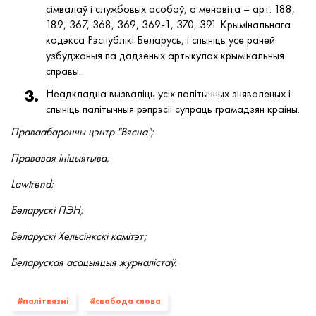
сімвалаў і службовых асобаў, а менавіта – арт. 188,
189, 367, 368, 369, 369-1, 370, 391 Крымінальнага
кодэкса Рэспублікі Беларусь, і спыніць усе раней
узбуджаныя па дадзеных артыкулах крымінальныя
справы.
Неадкладна вызваліць усіх палітычных зняволеных і
спыніць палітычныя рэпрэсіі супраць грамадзян краіны.
Праваабарончы цэнтр "Вясна";
Прававая ініцыятыва;
Lawtrend;
Беларускі ПЭН;
Беларускі Хельсінкскі камітэт;
Беларуская асацыяцыя журналістаў.
#палiтвязнi
#свабода слова