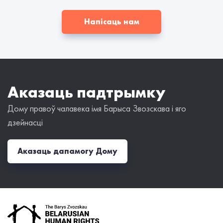
Напісаць нам
Аказаць падтрымку
Дому правоў чалавека імя Барыса Звозскава і яго
дзейнасці
Аказаць дапамогу Дому