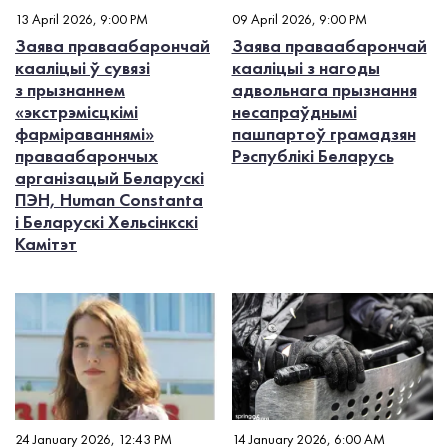
13 April 2026, 9:00 PM
09 April 2026, 9:00 PM
Заява праваабарончай
Заява праваабарончай
кааліцыі ў сувязі
кааліцыі з нагоды
з прызнаннем
адвольнага прызнання
«экстрэмісцкімі
несапраўднымі
фарміраваннямі»
пашпартоў грамадзян
праваабарончых
Рэспублікі Беларусь
арганізацый Беларускі
ПЭН, Human Constanta
і Беларускі Хельсінкскі
Камітэт
24 January 2026, 12:43 PM
14 January 2026, 6:00 AM