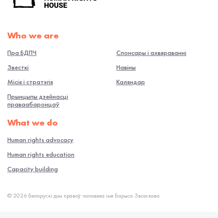
Who we are
Пра БДПЧ
Спонсары і ахвяраванні
Звесткі
Навiны
Місія і стратэгія
Каляндар
Прынцыпы дзейнасці
праваабаронцаў
What we do
Human rights advocacy
Human rights education
Capacity building
© 2026 Беларускі дом правоў чалавека імя Барыса Звозскава