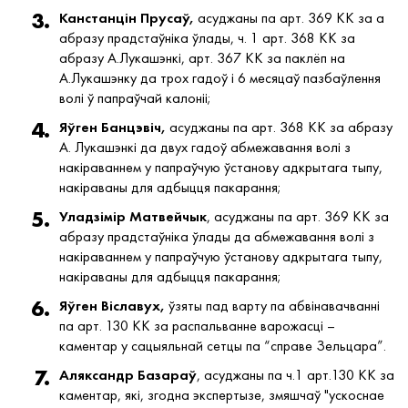
Канстанцін Прусаў,
асуджаны па арт. 369 КК за а
абразу прадстаўніка ўлады, ч. 1 арт. 368 КК за
абразу А.Лукашэнкі, арт. 367 КК за паклёп на
А.Лукашэнку да трох гадоў і 6 месяцаў пазбаўлення
волі ў папраўчай калоніі;
Яўген Банцэвіч,
асуджаны па арт. 368 КК за абразу
А. Лукашэнкі да двух гадоў абмежавання волі з
накіраваннем у папраўчую ўстанову адкрытага тыпу,
накіраваны для адбыцця пакарання;
Уладзімір Матвейчык
, асуджаны па арт. 369 КК за
абразу прадстаўніка ўлады да абмежавання волі з
накіраваннем у папраўчую ўстанову адкрытага тыпу,
накіраваны для адбыцця пакарання;
Яўген Віславух,
ўзяты пад варту па абвінавачванні
па арт. 130 КК за распальванне варожасці –
каментар у сацыяльнай сетцы па “справе Зельцара”.
Аляксандр Базараў
, асуджаны па ч.1 арт.130 КК за
каментар, які, згодна экспертызе, змяшчаў "ускоснае