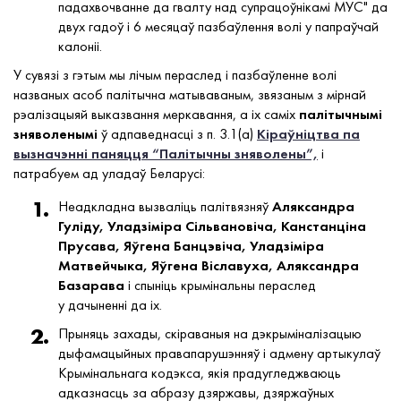
падахвочванне да гвалту над супрацоўнікамі МУС" да
двух гадоў і 6 месяцаў пазбаўлення волі у папраўчай
калоніі.
У сувязі з гэтым мы лічым пераслед і пазбаўленне волі
названых асоб палітычна матываваным, звязаным з мірнай
рэалізацыяй выказвання меркавання, а іх саміх
палітычнымі
зняволенымі
ў адпаведнасці з п. 3.1(а)
Кіраўніцтва па
вызначэнні паняцця “Палітычны зняволены”,
і
патрабуем ад уладаў Беларусі:
Неадкладна вызваліць палітвязняў
Аляксандра
Гуліду, Уладзіміра Сільвановіча, Канстанціна
Прусава, Яўгена Банцэвіча, Уладзіміра
Матвейчыка, Яўгена Віславуха, Аляксандра
Базарава
і спыніць крымінальны пераслед
у дачыненні да іх.
Прыняць захады, скіраваныя на дэкрыміналізацыю
дыфамацыйных правапарушэнняў і адмену артыкулаў
Крымінальнага кодэкса, якія прадугледжваюць
адказнасць за абразу дзяржавы, дзяржаўных