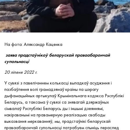
На фота: Аляксандр Каценка
заява прадстаўнікоў беларускай праваабарончай
супольнасці
20
ліпеня 2022 г.
У сувязі з павелічэннем колькасці выпадкаў асуджэння і
пазбаўлення волі грамадзянаў краіны па шэрагу
дыфамацыйных артыкулаў Крымінальнага кодэкса Рэспублікі
Беларусь, а таксама ў сувязі са знявагай дзяржаўных
сімвалаў Рэспублікі Беларусь ды і іншымі дзеяннямі,
накіраванымі на правамерную реалізацыю свабоды
выказвання меркаванняў, мы, прадстаўнікі беларускай
праваабарончай супольнасці патрабуем спыніць пераслед