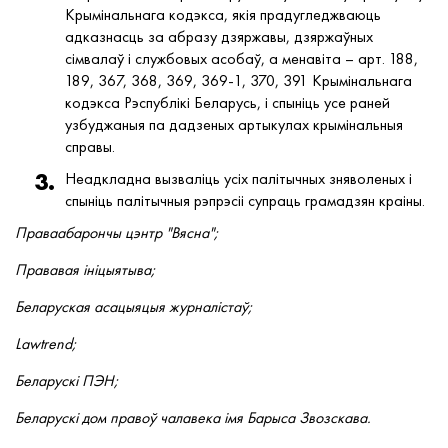
Крымінальнага кодэкса, якія прадугледжваюць
адказнасць за абразу дзяржавы, дзяржаўных
сімвалаў і службовых асобаў, а менавіта – арт. 188,
189, 367, 368, 369, 369-1, 370, 391 Крымінальнага
кодэкса Рэспублікі Беларусь, і спыніць усе раней
узбуджаныя па дадзеных артыкулах крымінальныя
справы.
Неадкладна вызваліць усіх палітычных зняволеных і
спыніць палітычныя рэпрэсіі супраць грамадзян краіны.
Праваабарончы цэнтр "Вясна";
Прававая ініцыятыва;
Беларуская асацыяцыя журналістаў;
Lawtrend;
Беларускі ПЭН;
Беларускі дом правоў чалавека імя Барыса Звозскава.