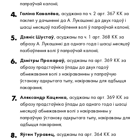
папраўчай калоніі;
Галіна Кавалёва,
асуджана па ч. 2 арт. 367 КК за
паклеп у дачыненні да А. Лукашэнкі да двух гадоў і
шасці месяцаў пазбаўлення волі ў папраўчай калоніі;
Дзяніс Шустаў
, асуджаны па ч. 1 арт. 368 КК за
абразу А. Лукашэнкі да однаго года і шасці месяцаў
пазбаўлення волі ў папраўчай калоніі;
Дзмітры Прохараў,
асуджаны па арт. 369 КК за
абразу прадстаўніка ўлады да двух гадоў
абмежавання волі з накіраваннем у папраўчую
ўстанову адкрытага тыпу, накіраваны для адбыцця
пакарання;
Аляксандр Каценка,
асуджаны па арт. 369 КК за
абразу прадстаўніка ўлады да аднаго года і шасці
месяцаў абмежавання волі з накіраваннем у
папраўчую ўстанову адкрытага тыпу, накіраваны для
адбыцця пакарання;
Яўген Туравец,
асуджаны па арт. 364 КК за