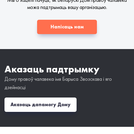
можа падтрымаць вашу арганізацыю.
Напісаць нам
Аказаць падтрымку
Дому правоў чалавека імя Барыса Звозскава і яго
дзейнасці
Аказаць дапамогу Дому