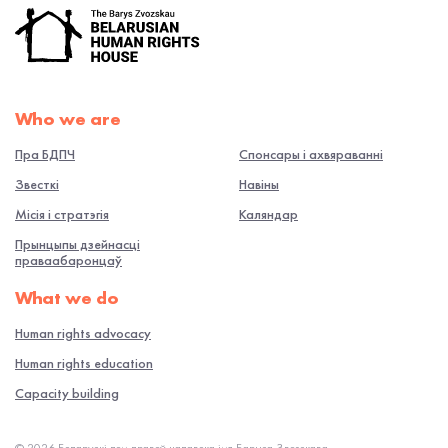
Who we are
Пра БДПЧ
Спонсары і ахвяраванні
Звесткі
Навiны
Місія і стратэгія
Каляндар
Прынцыпы дзейнасці
праваабаронцаў
What we do
Human rights advocacy
Human rights education
Capacity building