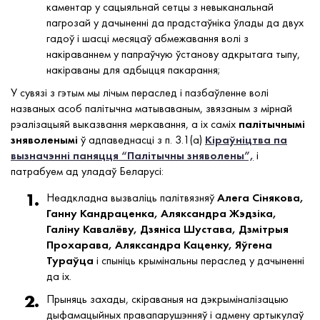
каментар у сацыяльнай сетцы з невыканальнай
пагрозай у дачыненні да прадстаўніка ўлады да двух
гадоў і шасці месяцаў абмежавання волі з
накіраваннем у папраўчую ўстанову адкрытага тыпу,
накіраваны для адбыцця пакарання;
У сувязі з гэтым мы лічым пераслед і пазбаўленне волі
названых асоб палітычна матываваным, звязаным з мірнай
рэалізацыяй выказвання меркавання, а іх саміх
палітычнымі
зняволенымі
ў адпаведнасці з п. 3.1(а)
Кіраўніцтва па
вызначэнні паняцця “Палітычны зняволены”,
і
патрабуем ад уладаў Беларусі:
Неадкладна вызваліць палітвязняў
Алега Сінякова,
Ганну Кандраценка, Аляксандра Жэдзіка,
Галіну Кавалёву, Дзяніса Шустава, Дзмітрыя
Прохарава, Аляксандра Каценку, Яўгена
Тураўца
і спыніць крымінальны пераслед у дачыненні
да іх.
Прыняць захады, скіраваныя на дэкрыміналізацыю
дыфамацыйных правапарушэнняў і адмену артыкулаў