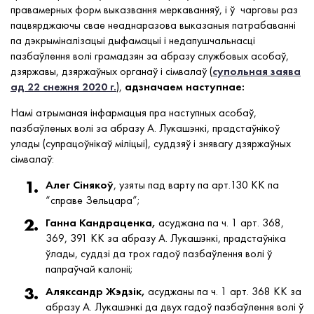
правамерных форм выказвання меркаванняў, і ў чарговы раз
пацвярджаючы свае неаднаразова выказаныя патрабаванні
па дэкрыміналізацыі дыфамацыі і недапушчальнасці
пазбаўлення волі грамадзян за абразу службовых асобаў,
дзяржавы, дзяржаўных органаў і сімвалаў (
супольная заява
ад 22 снежня 2020 г.
),
адзначаем наступнае:
Намі атрыманая інфармацыя пра наступных асобаў,
пазбаўленых волі за абразу А. Лукашэнкі, прадстаўнікоў
улады (супрацоўнікаў міліцыі), суддзяў і знявагу дзяржаўных
сімвалаў:
Алег Сінякоў
, узяты пад варту па арт.130 КК па
“cправе Зельцара”;
Ганна Кандраценка,
асуджана па ч. 1 арт. 368,
369, 391 КК за абразу А. Лукашэнкі, прадстаўніка
ўлады, суддзі да трох гадоў пазбаўлення волі ў
папраўчай калоніі;
Аляксандр Жэдзік,
асуджаны па ч. 1 арт. 368 КК за
абразу А. Лукашэнкі да двух гадоў пазбаўлення волі ў