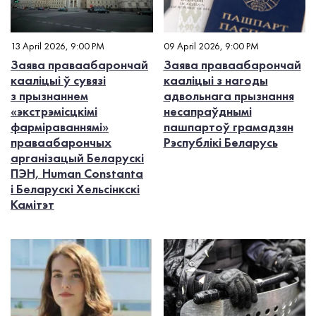
13 April 2026, 9:00 PM
09 April 2026, 9:00 PM
Заява праваабарончай
Заява праваабарончай
кааліцыі ў сувязі
кааліцыі з нагоды
з прызнаннем
адвольнага прызнання
«экстрэмісцкімі
несапраўднымі
фарміраваннямі»
пашпартоў грамадзян
праваабарончых
Рэспублікі Беларусь
арганізацый Беларускі
ПЭН, Human Constanta
і Беларускі Хельсінкскі
Камітэт