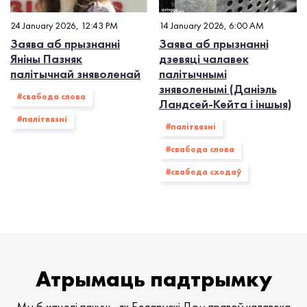
24 January 2026, 12:43 PM
14 January 2026, 6:00 AM
Заява аб прызнанні
Заява аб прызнанні
Яніны Пазняк
дзевяці чалавек
палітычнай зняволенай
палітычнымі
зняволенымі (Даніэль
#свабода слова
Ландсей-Кейта і іншыя)
#палiтвязнi
#палiтвязнi
#свабода слова
#свабода сходаў
Атрымаць падтрымку
Мы б хацелі пачуць, як Беларускі Дом правоў чалавека