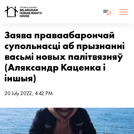
Заява праваабарончай
супольнасці аб прызнанні
васьмі новых палітвязняў
(Аляксандр Каценка і
іншыя)
20 July 2022, 4:42 PM