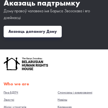
Аказаць падтрымку
Дому правоў чалавека імя Барыса Звозскава і яго
дзейнасці
Аказаць дапамогу Дому
Who we are
Пра БДПЧ
Спонсары і ахвяраванні
Звесткі
Навiны
Місія і стратэгія
Каляндар