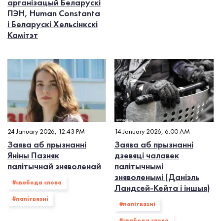
арганізацый Беларускі
ПЭН, Human Constanta
і Беларускі Хельсінкскі
Камітэт
24 January 2026, 12:43 PM
14 January 2026, 6:00 AM
Заява аб прызнанні
Заява аб прызнанні
Яніны Пазняк
дзевяці чалавек
палітычнай зняволенай
палітычнымі
зняволенымі (Даніэль
#свабода слова
Ландсей-Кейта і іншыя)
#палiтвязнi
#палiтвязнi
#свабода слова