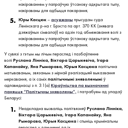
накіраваннем у папраўчую ўтсанову адкрытага тыпу,
накіраваны для адбыцця пакарання;
Юры Касцюк
–
асуджаны
прысудам суда
Ленінскага р-на г. Брэста па арт. 370 КК (знявага
дзяжаўных сімвалаў) на адзін год абмежавання волі з
накіраваннем у папраўчую ўстанову адкрытага тыпу,
накіраваны для адбыцця пакарання;
У сувязі з гэтым мы лічым пераслед і пазбаўленне
волі
Руслана Лінніка, Віктара Царыкевіча, Ігара
Капанайку, Яна Рымарава, Юрыя Касцюка
палітычна
матываваным, звязаным з мірнай рэалізацыяй выказвання
меркавання, а іх саміх
палітычнымі зняволенымі
ў
адпаведнасці з п. 3.1(а)
Кіраўніцтва па вызначэнні
паняцця “Палітычны зняволены”,
і патрабуем ад уладаў
Беларусі:
Неадкладна вызваліць палітвязняў
Руслана Лінніка,
Віктара Царыкевіча, Ігара Капанайку, Яна
Рымарава, Юрыя Касцюка
і спыніць крымінальны
пераслед у дачыненні да іх.