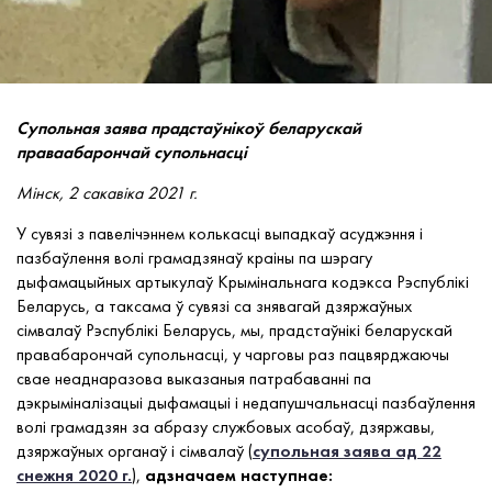
Супольная заява прадстаўнікоў беларускай
праваабарончай супольнасці
Мінск,
2 сакавіка
2021 г.
У сувязі з павелічэннем колькасці выпадкаў асуджэння і
пазбаўлення волі грамадзянаў краіны па шэрагу
дыфамацыйных артыкулаў Крымінальнага кодэкса Рэспублікі
Беларусь, а таксама ў сувязі са знявагай дзяржаўных
сімвалаў Рэспублікі Беларусь, мы, прадстаўнікі беларускай
правабарончай супольнасці, у чарговы раз пацвярджаючы
свае неаднаразова выказаныя патрабаванні па
дэкрыміналізацыі дыфамацыі і недапушчальнасці пазбаўлення
волі грамадзян за абразу службовых асобаў, дзяржавы,
дзяржаўных органаў і сімвалаў (
супольная заява ад 22
снежня 2020 г.
),
адзначаем наступнае: