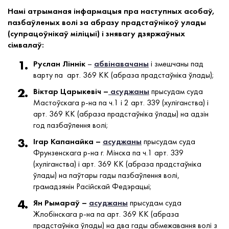
Намі атрыманая інфармацыя пра наступных асобаў,
пазбаўленых волі за абразу прадстаўнікоў улады
(супрацоўнікаў міліцыі) і знявагу дзяржаўных
сімвалаў:
Руслан Ліннік
–
абвінавачаны
і змешчаны пад
варту па арт. 369 КК (абраза прадстаўніка ўлады);
Віктар Царыкевіч –
асуджаны
прысудам суда
Мастоўскага р-на па ч.1 і 2 арт. 339 (хуліганства) і
арт. 369 КК (абраза прадстаўніка ўлады) на адзін
год пазбаўлення волі;
Ігар Капанайка –
асуджаны
прысудам суда
Фрунзенскага р-на г. Мінска па ч.1 арт. 339
(хуліганства) і арт. 369 КК (абраза прадстаўніка
ўлады) на паўтары гады пазбаўлення волі,
грамадзянін Расійскай Федэрацыі;
Ян Рымараў –
асуджаны
прысудам суда
Жлобінскага р-на па арт. 369 КК (абраза
прадстаўніка ўлады) на два гады абмежавання волі з