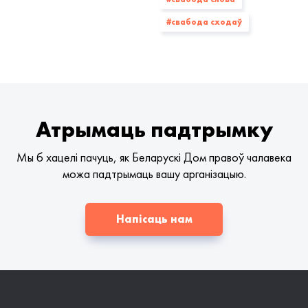
#свабода сходаў
Атрымаць падтрымку
Мы б хацелі пачуць, як Беларускі Дом правоў чалавека
можа падтрымаць вашу арганізацыю.
Напісаць нам