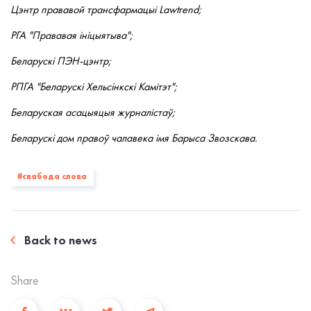
Цэнтр прававой трансфармацыі Lawtrend;
РГА "Прававая ініцыятыва";
Беларускі ПЭН-цэнтр;
РПГА "Беларускі Хельсінкскі Камітэт";
Беларуская асацыяцыя журналістаў;
Беларускі дом правоў чалавека імя Барыса Звозскава.
#свабода слова
Back to news
Share