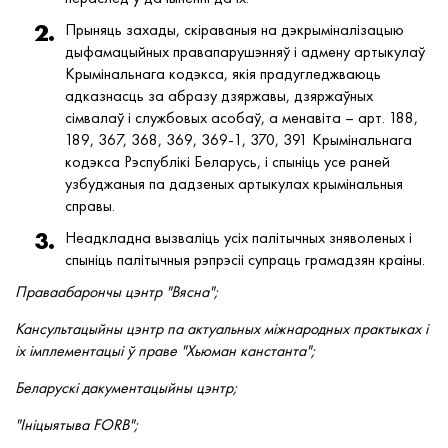
Прыняць захады, скіраваныя на дэкрыміналізацыю
дыфамацыйных правапарушэнняў і адмену артыкулаў
Крымінальнага кодэкса, якія прадугледжваюць
адказнасць за абразу дзяржавы, дзяржаўных
сімвалаў і службовых асобаў, а менавіта – арт. 188,
189, 367, 368, 369, 369-1, 370, 391 Крымінальнага
кодэкса Рэспублікі Беларусь, і спыніць усе раней
узбуджаныя па дадзеных артыкулах крымінальныя
справы.
Неадкладна вызваліць усіх палітычных зняволеных і
спыніць палітычныя рэпрэсіі супраць грамадзян краіны.
Праваабарончы цэнтр "Вясна";
Кансультацыйны цэнтр па актуальных міжнародных практыках і
іх імплементацыі ў праве "Хьюман канстанта";
Беларускі дакументацыйны цэнтр;
"Ініцыятыва FORB";