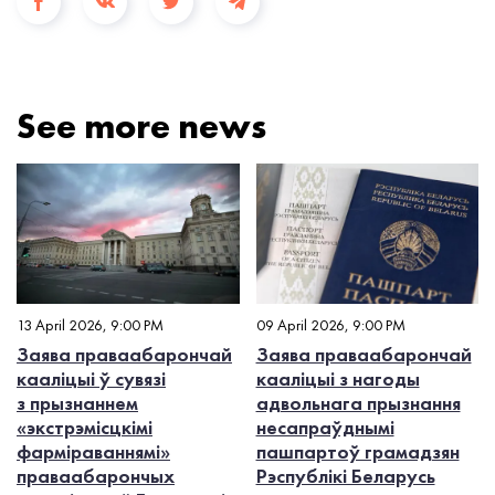
See more news
13 April 2026, 9:00 PM
09 April 2026, 9:00 PM
Заява праваабарончай
Заява праваабарончай
кааліцыі ў сувязі
кааліцыі з нагоды
з прызнаннем
адвольнага прызнання
«экстрэмісцкімі
несапраўднымі
фарміраваннямі»
пашпартоў грамадзян
праваабарончых
Рэспублікі Беларусь