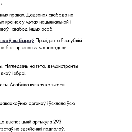
:
чных правах. Дадзеная свабода не
х краінах у мэтах нацыянальнай і
воў і свабод іншых асоб.
нікаў выбараў
Прэзідэнта Рэспублікі
, не былі прызнаныя міжнароднай
цы. Нягледзячы на гэта, дэманстранты
каў і зброі.
ёты. Асабліва вялікая колькасць
праваахоўных органаў і ўсклала ўсю
цца дыспазіцыяй артыкула 293
тэстаў не здзяйснялі падпалаў,