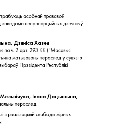
 патрабуюць асобнай прававой
 ад заведама непрапарцыйных дзеянняў
шына, Дзяніса Хазея
ыя па ч. 2 арт. 293 КК ("Масавыя
ітычна матываваны пераслед у сувязі з
 выбараў Прэзідэнта Рэспублікі
я Мельнічука, Івана Дацышына,
інальны пераслед.
зі з рэалізацыяй свабоды мірных
ы.