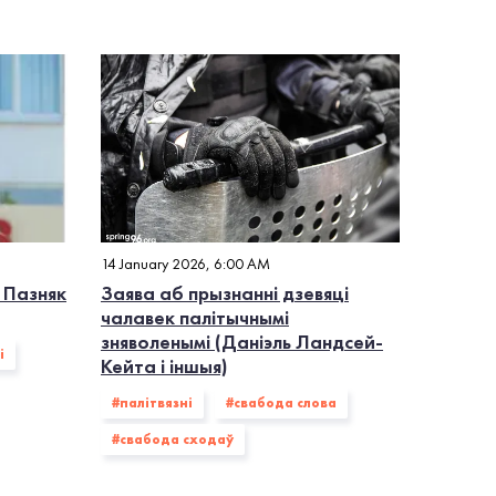
14 January 2026, 6:00 AM
 Пазняк
Заява аб прызнанні дзевяці
чалавек палітычнымі
зняволенымі (Даніэль Ландсей-
i
Кейта і іншыя)
#палiтвязнi
#свабода слова
#свабода сходаў