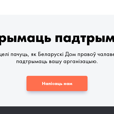
рымаць падтры
елі пачуць, як Беларускі Дом правоў чала
падтрымаць вашу арганізацыю.
Напісаць нам