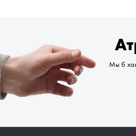
Ат
Мы б хац