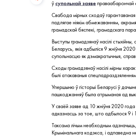
ў
супольнай заяве
праваабарончай с
Свабода мірных сходаў гарантаваная 
падлягае ніякім абмежаванням, акрамя
грамадскай бяспекі, грамадскага пара
Выступы грамадзянаў насілі стыхійны,
Беларусь, якія адбыліся 9 жніўня 2020
супольнасцю як дэмакратычныя, справя
Сходы грамадзянаў насілі мірны характ
былі атакаваныя спецпадраздзяленням
Упершыню ў гісторыі Беларусі ў дачыне
пашкоджанняў была атрыманая ад вык
У сваёй заяве ад 10 жніўня 2020 год
адказнасць за тое, што адбылося 9 і 1
Таксама лічым неабходным адзначыць, 
Крымінальнага кодэкса, і адпаведна не