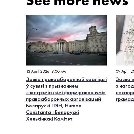
See more news
13 April 2026, 9:00 PM
09 April 
Заява праваабарончай кааліцыі
Заява 
ў сувязі з прызнаннем
з наго
«экстрэмісцкімі фарміраваннямі»
несапр
праваабарончых арганізацый
грамадз
Беларускі ПЭН, Human
Constanta і Беларускі
Хельсінкскі Камітэт