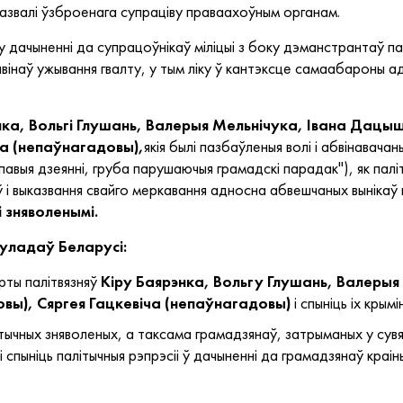
аказвалі ўзброенага супраціву праваахоўным органам.
 у дачыненні да супрацоўнікаў міліцыі з боку дэманстрантаў
ставінаў ужывання гвалту, у тым ліку ў кантэксце самаабароны
нка, Вольгі Глушань, Валерыя Мельнічука, Івана Дацы
ча (непаўнагадовы),
якія былі пазбаўленыя волі і абвінавачан
рупавыя дзеянні, груба парушаючыя грамадскі парадак"), як пал
ў і выказвання свайго меркавання адносна абвешчаных вынікаў
 зняволенымі.
 уладаў Беларусі:
рты палітвязняў
Кіру Баярэнка, Вольгу Глушань, Валеры
вы), Сяргея Гацкевіча (непаўнагадовы)
і спыніць іх крым
тычных зняволеных, а таксама грамадзянаў, затрыманых у сувя
спыніць палітычныя рэпрэсіі ў дачыненні да грамадзянаў краін