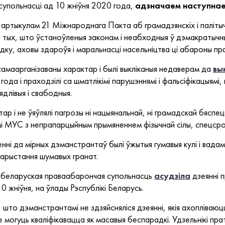
упольнасці ад 10 жніўня 2020 года,
адзначаем наступнае
артыкулам 21 Міжнароднага Пакта аб грамадзянскіх і паліты
 тых, што ўстаноўленыя законам і неабходныя ў дэмакратычны
дку, аховы здароўя і маральнасці насельніцтва ці абароны пра
 самаарганізаваны характар і былі выкліканыя недаверам да
вы
 года і праходзілі са шматлікімі парушэннямі і фальсіфікацыямі
длівыя і свабодныя.
ар і не ўяўлялі пагрозы ні нацыянальнай, ні грамадскай бяспе
і МУС з непрапарцыйным прымяненнем фізычнай сілы, спецсрод
нні да мірных дэманстрантаў былі ўжытыя гумавыя кулі і вадам
арыстання шумавых гранат.
а беларуская праваабарончая супольнасць
асудзіла
дзеянні 
0 жніўня, на ўлады Рэспублікі Беларусь.
што дэманстрантамі не здзяйсняліся дзеянні, якія ахопліваю
 могуць кваліфікавацца як масавыя беспарадкі. Удзельнікі пра