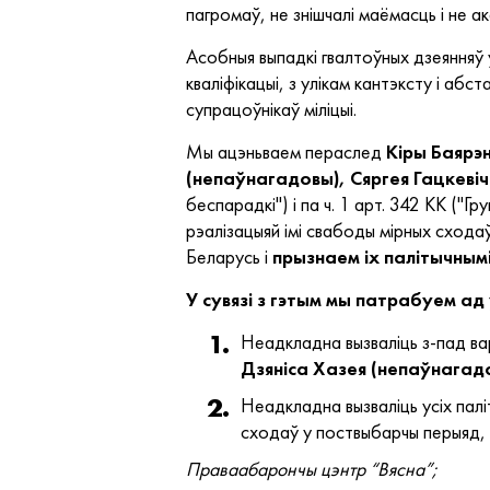
пагромаў, не знішчалі маёмасць і не 
Асобныя выпадкі гвалтоўных дзеянняў
кваліфікацыі, з улікам кантэксту і аб
супрацоўнікаў міліцыі.
Мы ацэньваем пераслед
Кіры Баярэ
(непаўнагадовы), Сяргея Гацкеві
беспарадкі") і па ч. 1 арт. 342 КК ("Г
рэалізацыяй імі свабоды мірных схода
Беларусь і
прызнаем іх палітычнымі
У сувязі з гэтым мы патрабуем ад
Неадкладна вызваліць з-пад ва
Дзяніса Хазея (непаўнагадо
Неадкладна вызваліць усіх палі
сходаў у поствыбарчы перыяд, і 
Праваабарончы цэнтр “Вясна”;