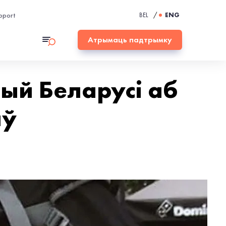
pport
BEL
/
ENG
Атрымаць падтрымку
ый Беларусі аб
яў