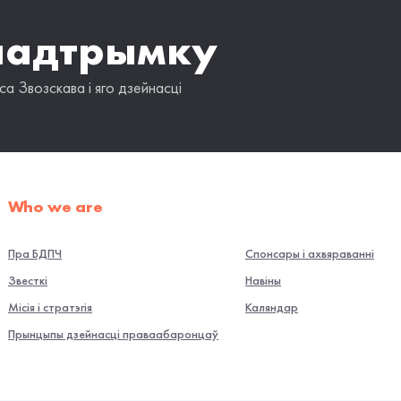
падтрымку
а Звозскава і яго дзейнасці
Who we are
Пра БДПЧ
Спонсары і ахвяраванні
Звесткі
Навiны
Місія і стратэгія
Каляндар
Прынцыпы дзейнасці праваабаронцаў