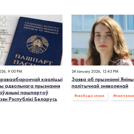
2026, 9:00 PM
24 January 2026, 12:43 PM
праваабарончай кааліцыі
Заява аб прызнанні Яніны
ды адвольнага прызнання
палітычнай зняволенай
аўднымі пашпартоў
#свабода слова
#палiтвязн
ян Рэспублікі Беларусь