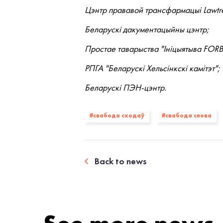
Цэнтр прававой трансфармацыі Lawtr
Беларускі дакументацыйны цэнтр;
Простае таварыства "Ініцыятыва FORB
РПГА "Беларускі Хельсінкскі камітэт";
Беларускі ПЭН-цэнтр.
#свабода сходаў
#свабода слова
Back to news