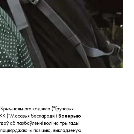
2 Крымінальнага кодэкса ("Групавыя
3 КК ("Масавыя беспарадкі)
Валерыю
даў аб пазбаўленні волі на тры гады
 пацвярджаючы пазіцыю, выкладзеную