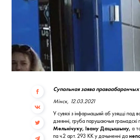
Супольная заява праваабарончых 
Мінск, 12.03.2021
У сувязі з інфармацыяй аб узяцці пад 
дзеянні, груба парушаючыя грамадскі
Мельнічуку, Івану Дацышыну,
а т
па ч.2 арт. 293 КК у дачыненні да
непа