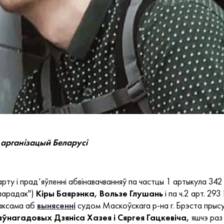
арганізацый Беларусі
варту і прад’яўленні абвінавачванняў па частцы 1 артыкула 34
 парадак")
Кіры Баярэнка, Вользе Глушань
і па ч.2 арт. 29
аксама аб
вынясенні
судом Маскоўскага р-на г. Брэста прысу
ўнагадовых Дзяніса Хазея і Сяргея Гацкевіча,
яшчэ раз