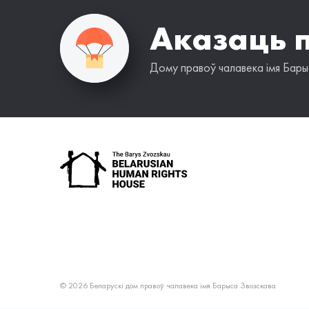
Аказаць 
Дому правоў чалавека імя Барыс
© 2026 Беларускі дом правоў чалавека імя Барыса Звозскава