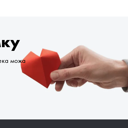
мку
века можа