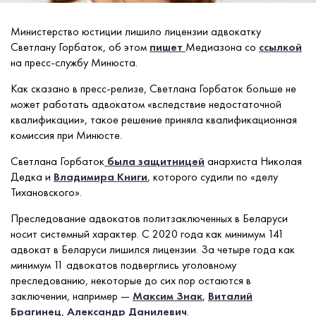
Министерство юстиции лишило лицензии адвокатку
Светлану Горбаток, об этом
пишет
Медиазона со
ссылкой
на пресс-службу Минюста.
Как сказано в пресс-релизе, Светлана Горбаток больше не
может работать адвокатом «вследствие недостаточной
квалификации», такое решение приняла квалификационная
комиссия при Минюсте.
Светлана Горбаток
была защитницей
анархиста Николая
Дедка и
Владимира Книги
, которого судили по «делу
Тихановского».
Преследование адвокатов политзаключенных в Беларуси
носит системный характер. С 2020 года как минимум 141
адвокат в Беларуси лишился лицензии. За четыре года как
минимум 11 адвокатов подверглись уголовному
преследованию, некоторые до сих пор остаются в
заключении, например —
Максим Знак
,
Виталий
Брагинец
,
Александр Данилевич
.