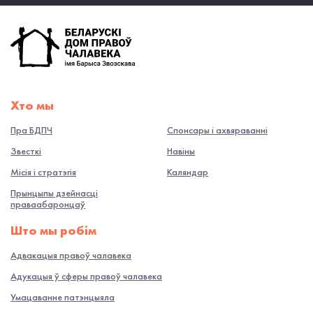
Хто мы
Пра БДПЧ
Спонсары і ахвяраванні
Звесткі
Навiны
Місія і стратэгія
Каляндар
Прынцыпы дзейнасці
праваабаронцаў
Што мы робiм
Адвакацыя правоў чалавека
Адукацыя ў сферы правоў чалавека
Умацаванне патэнцыяла