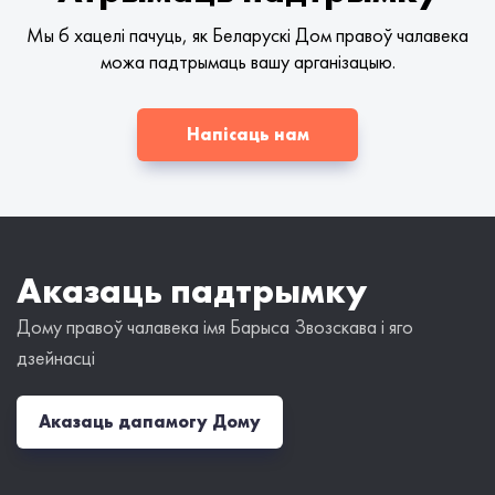
Мы б хацелі пачуць, як Беларускі Дом правоў чалавека
можа падтрымаць вашу арганізацыю.
Напісаць нам
Аказаць падтрымку
Дому правоў чалавека імя Барыса Звозскава і яго
дзейнасці
Аказаць дапамогу Дому