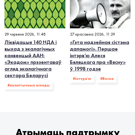
29 чэрвеня 2026, 11:48
27 красавіка 2026, 11:29
Ліквідацыя 140 НДА і
«Гэта надзейная сістэма
выхад з экалагiчных
дапамогі». Першае
канвенцый ААН:
інтэрв’ю Алеся
«Экадом» прэзентаваў
Бяляцкага пра «Вясну»
агляд экалагічнага
ў 1998 годзе
сектара Беларусі
#інтэрв'ю
#Вясна
#аналітычныя агляды
Атрымаць падтрымку