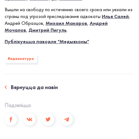
Вышли на свободу по истечению своего срока или уехали из
страны под угрозой преследования адвокаты
Илья Салей
,
Андрей Образцов,
Михаил Макаров
,
Андрей
Мочалов
,
Дмитрий Пигуль
.
Публікуецца паводле "Медыязоны"
#адвакатура
Вярнуцца да навiн
Падзялiцца