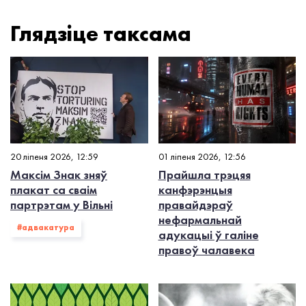
Глядзiце таксама
20 ліпеня 2026, 12:59
01 ліпеня 2026, 12:56
Максім Знак зняў
Прайшла трэцяя
плакат са сваім
канфэрэнцыя
партрэтам у Вільні
правайдэраў
нефармальнай
#адвакатура
адукацыі ў галіне
правоў чалавека