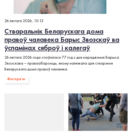
#FIDH
#OMCT
#АБСЕ
#ААН
#Міжнародныя навіны
#Human Rights Watch
26 лютага 2026, 10:13
#катаванні
#свабода асацыяцыі
Стваральнік Беларускага дома
#свабода сходаў
#свабода слова
правоў чалавека Барыс Звозскаў ва
#справядлівы суд
#адвакатура
ўспамінах сяброў і калегаў
#Front Line Defenders
#Amnesty International
26 лютага 2026 года споўнілася 77 год з дня нараджэння Барыса
#Анаiс Марын
#палiтвязнi
Звозскава – праваабаронцы, якому належала ідэя стварэння
Беларускага дома правоў чалавека.
#інтэрв'ю