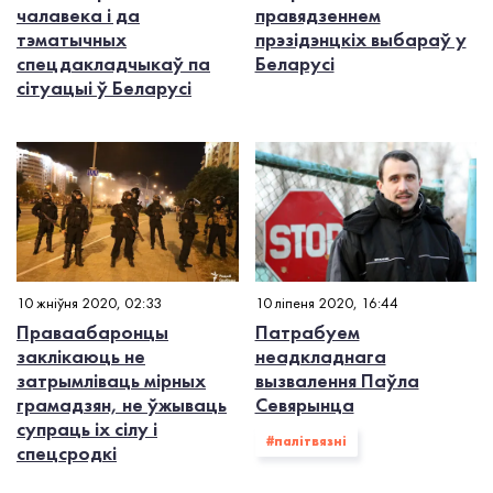
чалавека і да
правядзеннем
тэматычных
прэзідэнцкіх выбараў у
спецдакладчыкаў па
Беларусі
сітуацыі ў Беларусі
10 жніўня 2020, 02:33
10 ліпеня 2020, 16:44
Праваабаронцы
Патрабуем
заклікаюць не
неадкладнага
затрымліваць мірных
вызвалення Паўла
грамадзян, не ўжываць
Севярынца
супраць іх сілу і
#палiтвязнi
спецсродкі