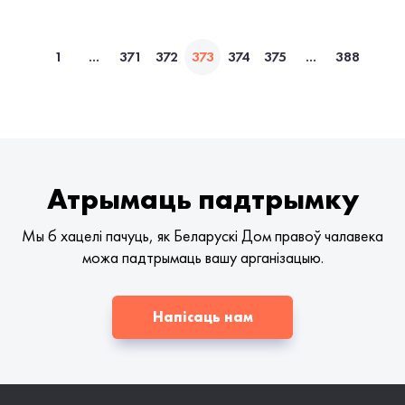
1
...
371
372
373
374
375
...
388
Атрымаць падтрымку
Мы б хацелі пачуць, як Беларускі Дом правоў чалавека
можа падтрымаць вашу арганізацыю.
Напісаць нам