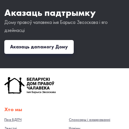
Аказаць падтрымку
Дому правоў чалавека імя Барыса Звозскава і яго
дзейнасці
Аказаць дапамогу Дому
Хто мы
Пра БДПЧ
Спонсары і ахвяраванні
Звесткі
Навiны