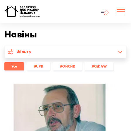
Навiны
Фільтр
Усе
#UPR
#OHCHR
#CEDAW
#права на жыццё
#дыскрымінацыя
#каментар
#Права на абарону
#Libereco
#аналітычныя агляды
#інтэрв'ю
#Human Constanta
#Lawtrend
#БХК
#Прававая ініцыятыва
#Беларускі ПЭН
#Вясна
#БАЖ
#умацаванне патэнцыялу
#RSF