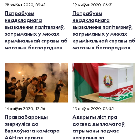
28 жніўня 2020, 09:41
19 жніўня 2020, 06:31
Патрабуем
Патрабуем
неадкладнага
неадкладнага
вызвалення палітвязняў,
вызвалення палітвязняў,
затрыманых у межах
затрыманых у межах
крымінальнай справы аб
крымінальнай справы аб
масавых беспарадках
масавых беспарадках
14 жніўня 2020, 12:56
13 жніўня 2020, 08:55
Праваабаронцы
Адкрыты ліст пра
звярнуліся да
досвед дыпламатаў,
Вярхоўнага камісара
атрыманы падчас
ААН па правах
назірання за