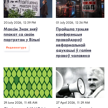
20 July 2026, 12:59 PM
01 July 2026, 12:56 PM
Максім Знак зняў
Прайшла трэцяя
плакат са сваім
канфэрэнцыя
партрэтам у Вільні
правайдэраў
нефармальнай
#адвакатура
адукацыі ў галіне
правоў чалавека
29 June 2026, 11:48 AM
27 April 2026, 11:29 AM