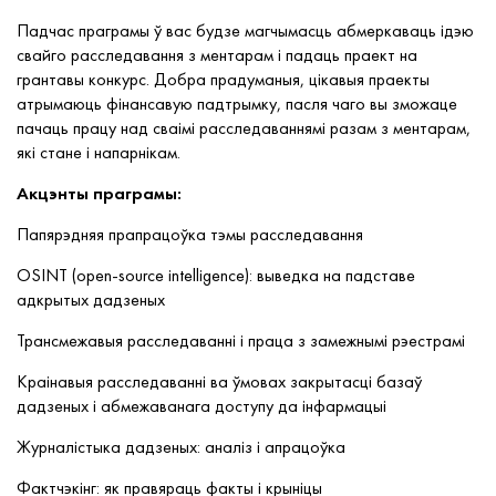
Падчас праграмы ў вас будзе магчымасць абмеркаваць ідэю
свайго расследавання з ментарам і падаць праект на
грантавы конкурс. Добра прадуманыя, цікавыя праекты
атрымаюць фінансавую падтрымку, пасля чаго вы зможаце
пачаць працу над сваімі расследаваннямі разам з ментарам,
які стане і напарнікам.
Акцэнты праграмы:
Папярэдняя прапрацоўка тэмы расследавання
OSINT (open-source intelligence): выведка на падставе
адкрытых дадзеных
Трансмежавыя расследаванні і праца з замежнымі рэестрамі
Краінавыя расследаванні ва ўмовах закрытасці базаў
дадзеных і абмежаванага доступу да інфармацыі
Журналістыка дадзеных: аналіз і апрацоўка
Фактчэкінг: як правяраць факты і крыніцы