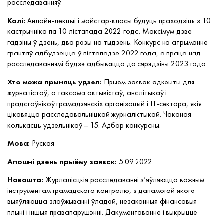
расследаванняў.
Калі:
Анлайн-лекцыі і майстар-класы будуць праходзіць з 10
кастрычніка па 10 лістапада 2022 года. Максімум дзве
гадзіны ў дзень, два разы на тыдзень. Конкурс на атрыманне
грантаў адбудзецца ў лістападзе 2022 года, а праца над
расследаваннямі будзе адбывацца да сярэдзіны 2023 года.
Хто можа прыняць удзел:
Прыём заявак адкрыты для
журналістаў, а таксама актывістаў, аналітыкаў і
прадстаўнікоў грамадзянскіх арганізацый і IT-сектара, якія
цікавяцца расследавальніцкай журналістыкай. Чаканая
колькасць удзельнікаў – 15. Адбор конкурсны.
Мова:
Руская
Апошні дзень прыёму заявак:
5.09.2022
Навошта:
Журлалісцкія расследаванні з’яўляюцца важным
інструментам грамадскага кантролю, з дапамогай якога
выяўляюцца злоўжыванні ўладай, незаконныя фінансавыя
плыні і іншыя правапарушэнні. Дакументаванне і выкрыццё