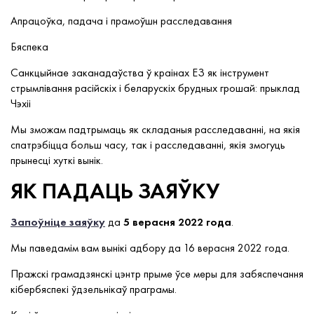
Апрацоўка, падача і прамоўшн расследавання
Бяспека
Санкцыйнае заканадаўства ў краінах ЕЗ як інструмент
стрымлівання расійскіх і беларускіх брудных грошай: прыклад
Чэхіі
Мы зможам падтрымаць як складаныя расследаванні, на якія
спатрэбіцца больш часу, так і расследаванні, якія змогуць
прынесці хуткі вынік.
ЯК ПАДАЦЬ ЗАЯЎКУ
Запоўніце заяўку
да
5 верасня 2022 года
.
Мы паведамім вам вынікі адбору да 16 верасня 2022 года.
Пражскі грамадзянскі цэнтр прыме ўсе меры для забяспечання
кібербяспекі ўдзельнікаў праграмы.