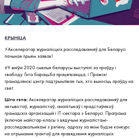
КРЫНІЦА
⚡️Акселератар журналісцкіх расследаванняў для Беларусі
пачынае прыём заявак!
✊У жніўні 2020 смелыя беларусы выступілі за праўду і
свабоду. Гэта барацьба працягваецца, і Пражскі
грамадзянскі цэнтр падтрымлівае тых, хто выносіць праўду на
свет.
Што гэта:
Акселератар журналісцкіх расследаванняў для
актывістаў, журналістаў, аналітыкаў і прадстаўнікоў
грамадскіх арганізацый і IT-сектара з Беларусі. Праграма
ўключае майстар-класы з вядучымі журналістамі-
расследавальнікамі з рэгіёну, адразу за якімі будзе конкурс
на атрыманне грантаў для правядзення журналісцкіх