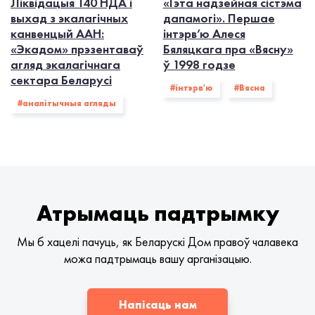
Ліквідацыя 140 НДА і
«Гэта надзейная сістэма
выхад з экалагiчных
дапамогі». Першае
канвенцый ААН:
інтэрв’ю Алеся
«Экадом» прэзентаваў
Бяляцкага пра «Вясну»
агляд экалагічнага
ў 1998 годзе
сектара Беларусі
#інтэрв'ю
#Вясна
#аналітычныя агляды
Атрымаць падтрымку
Мы б хацелі пачуць, як Беларускі Дом правоў чалавека
можа падтрымаць вашу арганізацыю.
Напісаць нам