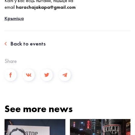
Калі ў вас есць пытанні, пішыце на
email
harachajakapa@gmail.com
Крыніца
Back to events
Share
See more news