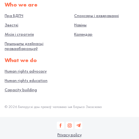
Who we are
Пра БДПЧ
Спонсары і ахвяраванні
Звесткі
Навiны
Місія і стратэгія
Каляндар
Прынцыпы дзейнасці
праваабаронцаў
What we do
Human rights advocacy
Human rights education
Capacity building
© 2026 Беларускі дом правоў чалавека імя Барыса Звозскава
Privacy policy