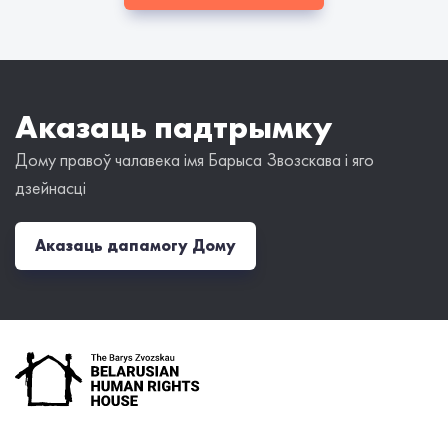
Аказаць падтрымку
Дому правоў чалавека імя Барыса Звозскава і яго
дзейнасці
Аказаць дапамогу Дому