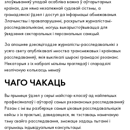
злоўжыванняў уладай асабліва важна ў аўтарытарных
краінах, дзе няма незалежнай судовай сістэмы, а
грамадзянскі ўдзел і доступ да інфармацыі абмежаваныя.
Злачынствы і правапарушэнні, раскрытыя журналістамі-
расследавальнікамі, могуць выкарыстоўвывацца для
ўвядзення сектаральных і персанальных санкцый.
За апошняе дзесяцігоддзе журналісты-расследавальнікі з
усяго свету апублікавалі мноства трансмежавых і краінавых
расследаванняў, якія выклікалі шырокі грамадскі рэзананс.
Некаторыя з іх набралі мільёны праглядаў і спарадзілі
незлічоную колькасць мемаў.
ЧАГО ЧАКАЦЬ
Вы прымеце ўдзел у серыі майстар-класаў ад найлепшых
прафесіяналаў і аўтараў самых рэзанансных расследаванняў.
Разам с імі вы разбярэце самыя цікавыя расследавальніцкія
кейсы з іх практыкі, даведаецеся, як тэставаць намечаную
тэму свайго расследавання, зможаце задаць пытанні і
атрымаць індывідуальныя кансультацыі.