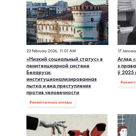
23 February 2026, 11:01 AM
17 Januar
«Низкий социальный статус» в
Агляд «
пенитенциарной системе
з права
Беларуси:
ў 2025
институционализированная
#аналі
пытка и вид преступления
против человечности
#аналітычныя агляды