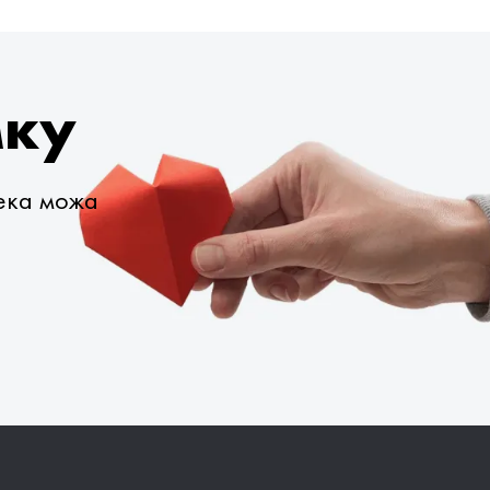
мку
века можа