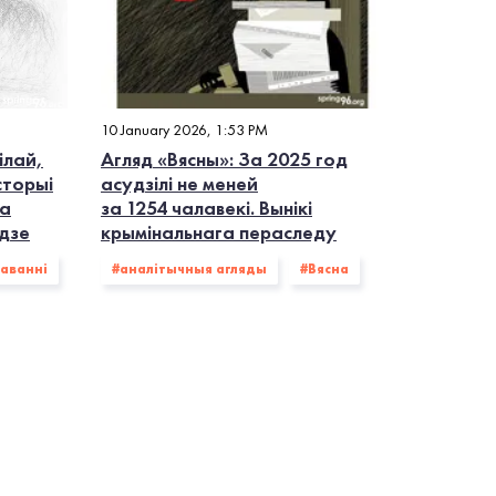
10 January 2026, 1:53 PM
ілай,
Агляд «Вясны»: За 2025 год
сторыі
асудзілі не меней
ла
за 1254 чалавекі. Вынікі
одзе
крымінальнага пераследу
аванні
#аналітычныя агляды
#Вясна