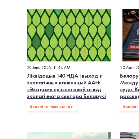
#RSF
#FIDH
#OMCT
#АБСЕ
#свабода сходаў
#свабода слова
#спра
29 June 2026, 11:48 AM
20 April 
Ліквідацыя 140 НДА і выхад з
Белару
экалагiчных канвенцый ААН:
Междун
«Экадом» прэзентаваў агляд
суде. 
экалагічнага сектара Беларусі
рассле
#аналітычныя агляды
#аналі