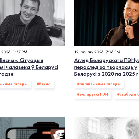
y 2026, 1:57 PM
12 January 2026, 7:16 PM
Вясны». Сітуацыя
Агляд Беларускага ПЭНу
мі чалавека ў Беларусі
пераслед за творчасць у
 годзе
Беларусі з 2020 па 2025 
тычныя агляды
#Вясна
#аналітычныя агляды
#Беларускі ПЭН
#свабода 