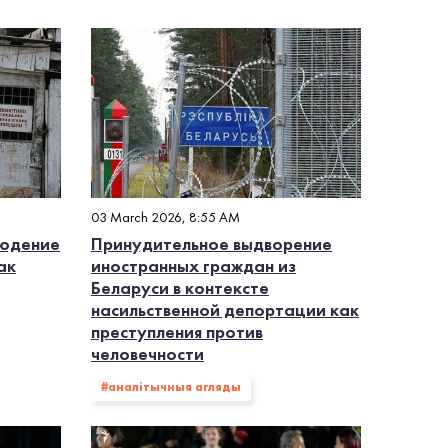
#катаванні
#свабода асацыяцыі
Amnesty International
#Анаiс Марын
03 March 2026, 8:55 AM
людение
Принудительное выдворение
ак
иностранных граждан из
Беларуси в контексте
насильственной депортации как
преступления против
человечности
#аналітычныя агляды