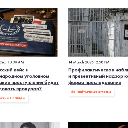
#ААН
#Міжнародныя навіны
#Human Rights Watch
вядлівы суд
#адвакатура
#Front Line Defenders
#
#палiтвязнi
2026, 10:09 AM
14 March 2026, 2:58 PM
сский кейс в
Профилактическое наб
ародном уголовном
и превентивный надзор к
Какие преступления будет
форма преследования
довать прокурор?
#аналітычныя агляды
тычныя агляды