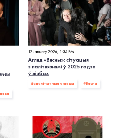
12 January 2026, 1:35 PM
:
Агляд «Вясны»: сітуацыя
з палітвязнямі ў 2025 годзе
гады
ў лічбах
#аналітычныя агляды
#Вясна
слова