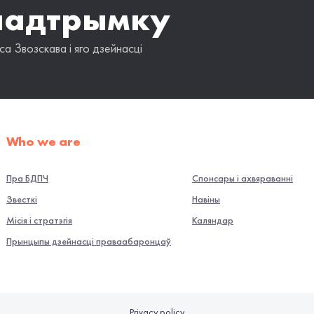
падтрымку
а Звозскава і яго дзейнасці
Who we are
Пра БДПЧ
Спонсары і ахвяраванні
Звесткі
Навiны
Місія і стратэгія
Каляндар
Прынцыпы дзейнасці праваабаронцаў
Privacy policy