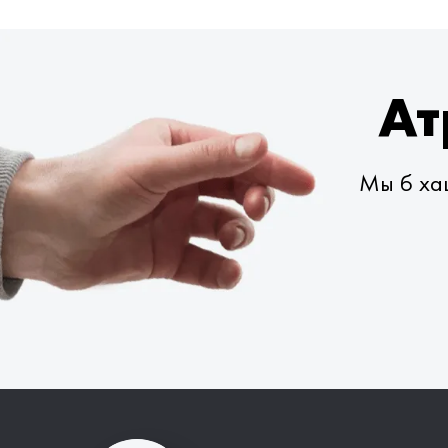
Ат
Мы б хац