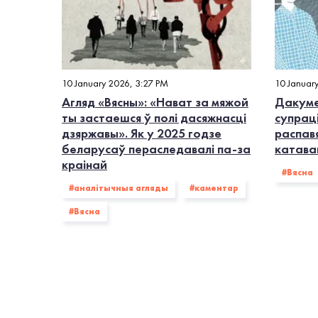
10 January 2026, 3:27 PM
10 Januar
Агляд «Вясны»: «Нават за мяжой
Дакуме
ты застаешся ў полі дасяжнасці
супрац
дзяржавы». Як у 2025 годзе
распавя
беларусаў пераследавалі па-за
катава
краінай
#Вясна
#аналітычныя агляды
#каментар
#Вясна