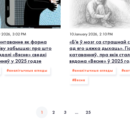
y 2026, 3:02 PM
10 January 2026, 2:10 PM
нтаванне як форма
«Б’е ў мозг са страшнай с
іву забыццю: пра што
ад яго цяжка дыхаць». Гі
далі «Вясне» сведкі
катаванняў, пра якія ста
нняў у 2025 годзе
вядома «Вясне» ў 2025 г
#аналітычныя агляды
#аналітычныя агляды
#кат
#Вясна
1
2
3
...
25