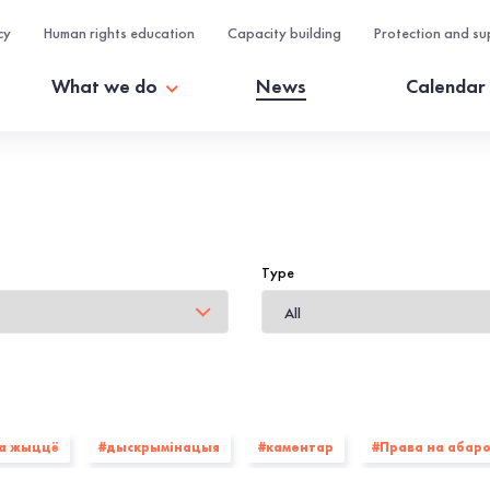
cy
Human rights education
Capacity building
Protection and su
What we do
News
Calendar
Type
на жыццё
#дыскрымінацыя
#каментар
#Права на абар
#БХК
#Прававая ініцыятыва
#Беларускі ПЭН
#Вясн