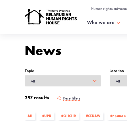
Human rights advoca
Who we are
News
Topic
Location
297 results
Reset filters
All
#UPR
#OHCHR
#CEDAW
#права 
#інтэрв'ю
#Human Constanta
#Lawtrend