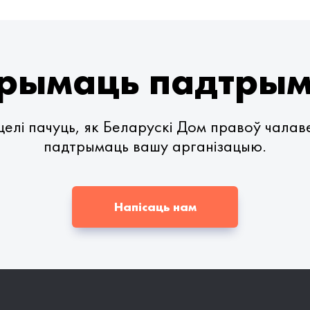
рымаць падтры
елі пачуць, як Беларускі Дом правоў чала
падтрымаць вашу арганізацыю.
Напісаць нам