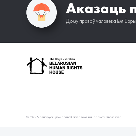
Аказаць 
Дому правоў чалавека імя Барыс
© 2026 Беларускі дом правоў чалавека імя Барыса Звозскава