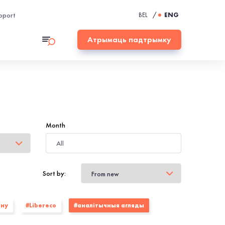
pport
BEL
/
ENG
Атрымаць падтрымку
Month
Sort by:
ону
#Libereco
#аналітычныя агляды
а
#БАЖ
#умацаванне патэнцыялу