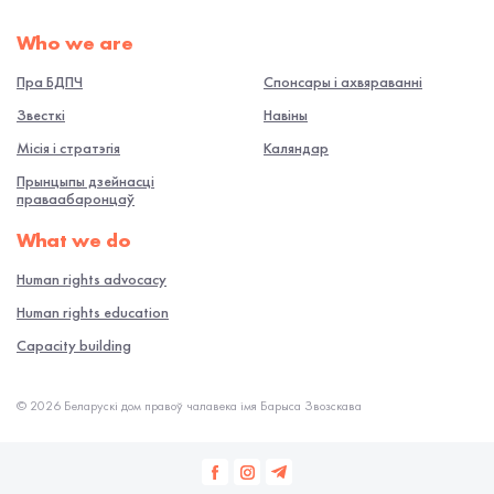
Who we are
Пра БДПЧ
Спонсары і ахвяраванні
Звесткі
Навiны
Місія і стратэгія
Каляндар
Прынцыпы дзейнасці
праваабаронцаў
What we do
Human rights advocacy
Human rights education
Capacity building
© 2026 Беларускі дом правоў чалавека імя Барыса Звозскава