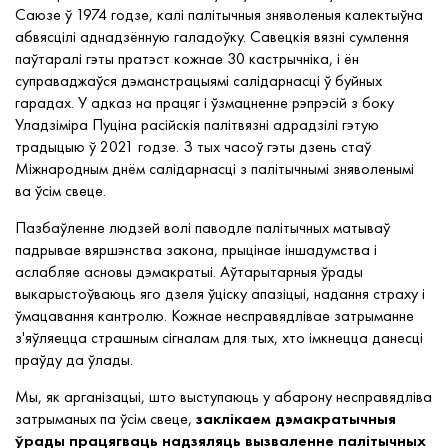
Саюзе ў 1974 годзе, калі палітычныя зняволеныя калектыўна
абвясцілі аднадзённую галадоўку. Савецкія вязні сумлення
паўтаралі гэты пратэст кожнае 30 кастрычніка, і ён
суправаджаўся дэманстрацыямі салідарнасці ў буйных
гарадах. У адказ на працяг і ўзмацненне рэпрэсій з боку
Уладзіміра Пуціна расійскія палітвязні адрадзілі гэтую
традыцыю ў 2021 годзе. З тых часоў гэты дзень стаў
Міжнародным днём салідарнасці з палітычнымі зняволенымі
ва ўсім свеце.
Пазбаўленне людзей волі паводле палітычных матываў
падрывае вяршэнства закона, прыцінае іншадумства і
аслабляе асновы дэмакратыі. Аўтарытарныя ўрады
выкарыстоўваюць яго дзеля ўціску апазіцыі, надання страху і
ўмацавання кантролю. Кожнае несправядлівае затрыманне
з'яўляецца страшным сігналам для тых, хто імкнецца данесці
праўду да ўлады.
Мы, як арганізацыі, што выступаюць у абарону несправядліва
затрыманых па ўсім свеце,
заклікаем дэмакратычныя
ўрады працягваць надзяляць вызваленне палітычных