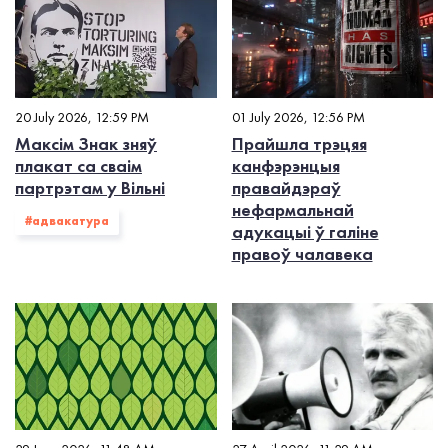
20 July 2026, 12:59 PM
01 July 2026, 12:56 PM
Максім Знак зняў
Прайшла трэцяя
плакат са сваім
канфэрэнцыя
партрэтам у Вільні
правайдэраў
нефармальнай
#адвакатура
адукацыі ў галіне
правоў чалавека