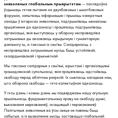
зняволеных глабальным прыярытэтам
— паслядоўна
ўздымаць гэтае пытанне на двухбаковых і шматбаковых
форумах, запытваць інфармацыю і прымаць канкрэтныя
захады ў інтарэсах зняволеных, падтрымліваць механізмы
прыцягнення да адказнасці і працягваць падтрымліваць
арганізацыі, якія выступаюць у абарону несправядліва
затрыманых ды аказваюць юрыдычную і гуманітарную
дапамогу ім, а таксама іх сем'ям. Салідарнасць з
несправядліва затрыманымі мусіць быць устойлівай,
скаардынаванай і прыкметнай.
Мы таксама салідарныя з сем'ямі, юрыстамі і арганізацыямі
грамадзянскай супольнасці, якія працягваюць адстойваць
свабоду перад абліччам рэпрэсій. Іх смеласць нагадвае нам,
што абарона свабоды — гэта калектыўная адказнасць.
У гэты дзень і кожны дзень мы пацвярджаем нашу агульную
прыхільнасць фундаментальнаму праву на свабоду думкі,
выказвання меркаванняў, асацыяцый і перакананняў.
Палітычныя зняволеныя ва ўсім свеце не павінны быць
забытыя, а іх вызваленне мусіць заставацца глабальнай