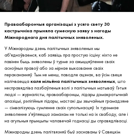
Праваабарончыя арганізацыі з усяго свету 30
кастрычніка прыняла сумесную заяву з нагоды
Міжнароднага дня палітычных зняволеных.
У Міжнародны дзень палітычных зняволеных мы
аб'ядноўваемся, каб заявіць пра простую ісціну: ніхто не
павінен быць зняволены ў турме за ажыццяўленне сваіх
асноўных правоў або за мірнае выказванне сваіх
перакананняў. Тым не менш, паводле ацэнак, ва ўсім свеце
налічваецца
каля мільёна палітычных зняволеных
, што
несправядліва пазбаўленыя волі з палітычных матываў. Гэтыя
людзі — журналісты, праваабаронцы, лідары дэмакратычнай
апазіцыі, рэлігійныя лідары, мастакі ды звычайныя грамадзяне
— сімвалізуюць сумленне сваіх супольнасцяў. Іх турэмнае
зняволенне з'яўляецца замахам не толькі на іх свабоду, але і
на агульныя прынцыпы чалавечай годнасці ды справядлівасці.
Міжнародны дзень палітвязняў быў заснаваны ў Савецкім