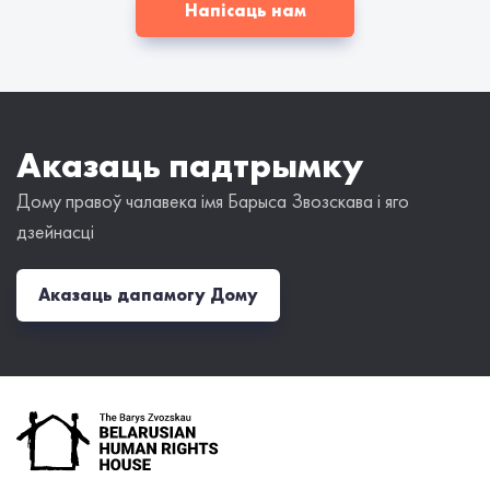
Напісаць нам
Аказаць падтрымку
Дому правоў чалавека імя Барыса Звозскава і яго
дзейнасці
Аказаць дапамогу Дому