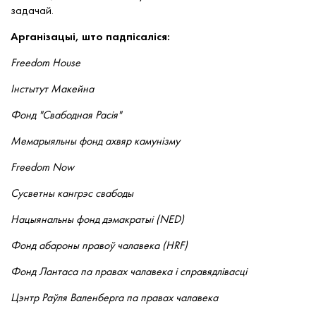
задачай.
Арганізацыі, што падпісаліся:
Freedom House
Інстытут Макейна
Фонд "Свабодная Расія"
Мемарыяльны фонд ахвяр камунізму
Freedom Now
Сусветны кангрэс свабоды
Нацыянальны фонд дэмакратыі (NED)
Фонд абароны правоў чалавека (HRF)
Фонд Лантаса па правах чалавека і справядлівасці
Цэнтр Раўля Валенберга па правах чалавека