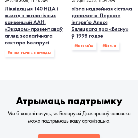
29 June 2026, 11:48 AM
27 April 2026, 11:29 AM
Ліквідацыя 140 НДА і
«Гэта надзейная сістэма
выхад з экалагiчных
дапамогі». Першае
канвенцый ААН:
інтэрв’ю Алеся
«Экадом» прэзентаваў
Бяляцкага пра «Вясну»
агляд экалагічнага
ў 1998 годзе
сектара Беларусі
#інтэрв'ю
#Вясна
#аналітычныя агляды
Атрымаць падтрымку
Мы б хацелі пачуць, як Беларускі Дом правоў чалавека
можа падтрымаць вашу арганізацыю.