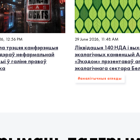
26, 12:56 PM
29 June 2026, 11:48 AM
а трэцяя канфэрэнцыя
Ліквідацыя 140 НДА і вых
дэраў нефармальнай
экалагiчных канвенцый А
ыі ў галіне правоў
«Экадом» прэзентаваў а
ка
экалагічнага сектара Бе
#аналітычныя агляды