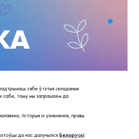
 падтрымаць сябе ў гэтыя складаныя
міх сабе, таму мы запрашаем да
лавека, гісторыя іх узнікнення, правы
ыхтоўцы да нас далучыліся
Беларускі