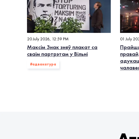
20 July 2026, 12:59 PM
01 July 20
Максім Знак зняў плакат са
Прайшл
сваім партрэтам у Вільні
правай
адукац
#адвакатура
чалаве