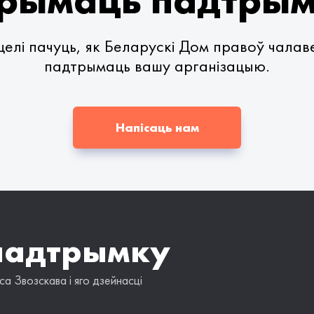
рымаць падтры
елі пачуць, як Беларускі Дом правоў чала
падтрымаць вашу арганізацыю.
Напісаць нам
падтрымку
а Звозскава і яго дзейнасці