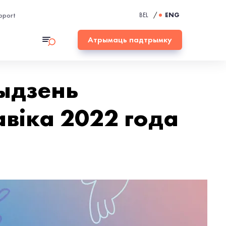
pport
BEL
/
ENG
Атрымаць падтрымку
Тыдзень
віка 2022 года