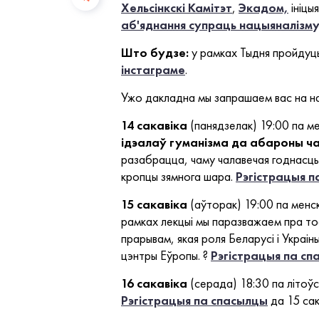
Хельсінкскі Камітэт
,
Экадом,
ініцыя
аб'яднання супраць нацыяналізму
Што будзе:
у рамках Тыдня пройдуць 
інстаграме
.
Ужо дакладна мы запрашаем вас на н
14 сакавіка
(панядзелак) 19:00 па ме
ідэалаў гуманізма да абароны ч
разабрацца, чаму чалавечая годнасць
кропцы зямнога шара.
Рэгістрацыя п
15 сакавіка
(аўторак) 19:00 па менс
рамках лекцыі мы паразважаем пра тое,
прарывам, якая роля Беларусі і Украіны
цэнтры Еўропы. ?
Рэгістрацыя па с
16 сакавіка
(серада) 18:30 па літоўск
Рэгістрацыя па спасылцы
да 15 сак