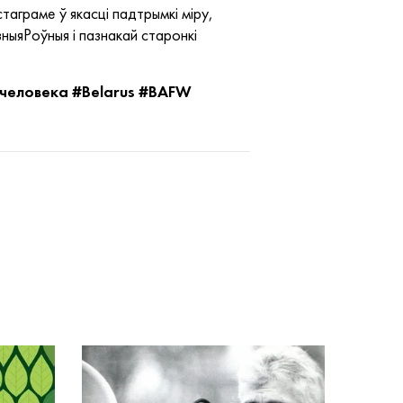
таграме ў якасці падтрымкі міру,
ныяРоўныя і пазнакай старонкі
человека #Belarus #BAFW