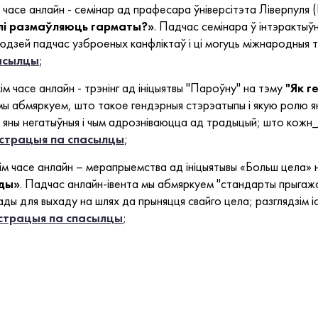
м часе анлайн - семінар ад прафесара ўніверсітэта Ліверпуля 
алі размаўляюць гарматы?»
. Падчас семінара ў інтэрактыў
юдзей падчас узброеных канфліктаў і ці могуць міжнародныя 
пасылцы
;
ім часе анлайн - трэнінг ад ініцыятвы "Пароўну" на тэму
"Як г
мы абмяркуем, што такое гендэрныя стэрэатыпы і якую ролю ян
 яны негатыўныя і чым адрозніваюцца ад традыцый; што кожн_
істрацыя па спасылцы
;
ім часе анлайн – мерапрыемства ад ініцыятывы «Больш цела» 
ады»
. Падчас анлайн-івента мы абмяркуем "стандарты прыгажосц
ды для выхаду на шлях да прыняцця свайго цела; разглядзім і
страцыя па спасылцы
;