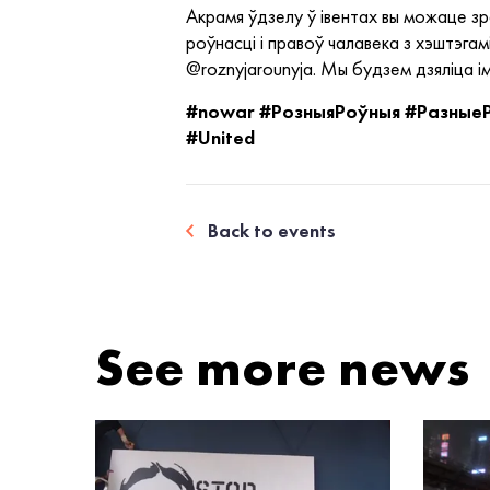
Акрамя ўдзелу ў івентах вы можаце зра
роўнасці і правоў чалавека з хэштэга
@roznyjarounyja. Мы будзем дзяліца ім
#nowar #РозныяРоўныя #РазныеР
#United
Back to events
See more news