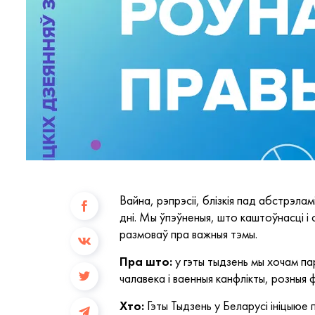
Вайна, рэпрэсіі, блізкія пад абстрэла
дні. Мы ўпэўненыя, што каштоўнасці і
размоваў пра важныя тэмы.
Пра што:
у гэты тыдзень мы хочам пар
чалавека і ваенныя канфлікты, розныя
Хто:
Гэты Тыдзень у Беларусі ініцыю