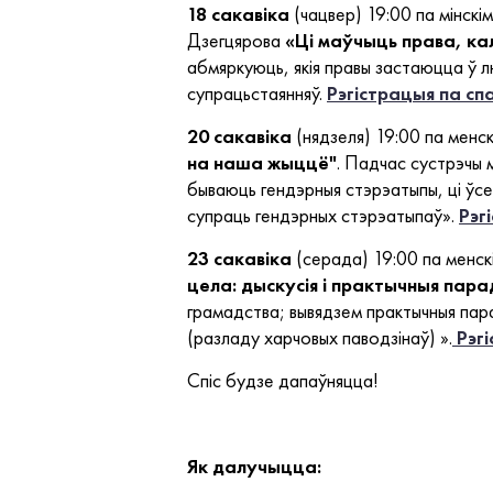
18 сакавіка
(чацвер) 19:00 па мінскі
Дзегцярова
«Ці маўчыць права, к
абмяркуюць, якія правы застаюцца ў л
супрацьстаянняў.
Рэгістрацыя па с
20 сакавіка
(нядзеля) 19:00 па менск
на наша жыццё"
. Падчас сустрэчы 
бываюць гендэрныя стэрэатыпы, ці ўсе
супраць гендэрных стэрэатыпаў».
Рэг
23 сакавіка
(серада) 19:00 па менск
цела: дыскусія і практычныя пар
грамадства; вывядзем практычныя пара
(разладу харчовых паводзінаў) ».
Рэгі
Спіс будзе дапаўняцца!
Як далучыцца: