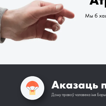
Ат
Мы б хац
Аказаць 
Дому правоў чалавека імя Барыс