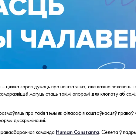
мі – цяжка зараз думаць пра нешта яшчэ, але важна захаваць і
 самаразвіццё могуць стаць такімі апорамі для клопату аб са
азмаўляць пра такія тэмы як філасофія каштоўнасцяў правоў ча
 формы дыскрымінацыі.
е праваабарончая каманда
Human Constanta
. Сёлета ў падр