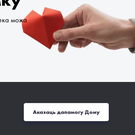
мку
века можа
Аказаць дапамогу Дому