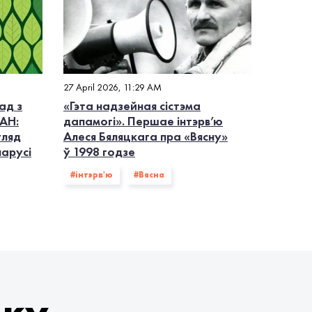
27 April 2026, 11:29 AM
ад з
«Гэта надзейная сістэма
АН:
дапамогі». Першае інтэрв’ю
гляд
Алеся Бяляцкага пра «Вясну»
ларусі
ў 1998 годзе
#інтэрв'ю
#Вясна