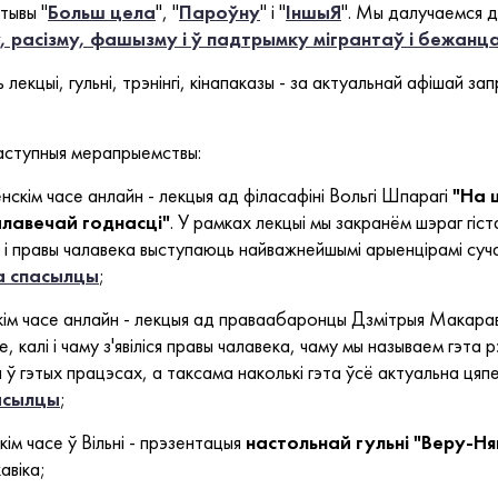
тывы "
Больш цела
", "
Пароўну
" і "
ІншыЯ
". Мы далучаемся 
, расізму, фашызму і ў падтрымку мігрантаў і бежанца
лекцыі, гульні, трэнінгі, кінапаказы - за актуальнай афішай з
аступныя мерапрыемствы:
нскім часе анлайн - лекцыя ад філасафіні Вольгі Шпарагі
"На 
алавечай годнасці"
. У рамках лекцыі мы закранём шэраг гіс
 і правы чалавека выступаюць найважнейшымі арыенцірамі суч
а спасылцы
;
кім часе анлайн - лекцыя ад праваабаронцы Дзмітрыя Макар
 калі і чаму з'явіліся правы чалавека, чаму мы называем гэта 
 ў гэтых працэсах, а таксама наколькі гэта ўсё актуальна цяпе
пасылцы
;
ім часе ў Вільні - прэзентацыя
настольнай гульні "Веру-Ня
авіка;