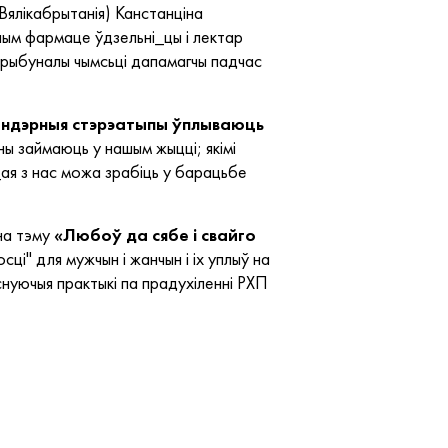
(Вялікабрытанія) Канстанціна
ным фармаце ўдзельні_цы і лектар
трыбуналы чымсьці дапамагчы падчас
ендэрныя стэрэатыпы ўплываюць
ы займаюць у нашым жыцці; якімі
ая з нас можа зрабіць у барацьбе
на тэму
«Любоў да сябе і свайго
і" для мужчын і жанчын і іх уплыў на
снуючыя практыкі па прадухіленні РХП