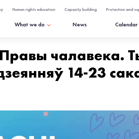
cy
Human rights education
Capacity building
Protection and su
What we do
News
Calendar
 Правы чалавека. 
зеянняў 14-23 сака