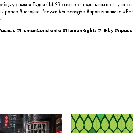
біць у рамках Тыдня (14-23 сакавіка) тэматычны пост у інстас
мі #peace #невайне #nowar #humanrights #правычалавека #Роз
!
авные #HumanConstanta #HumanRights #HRby #права