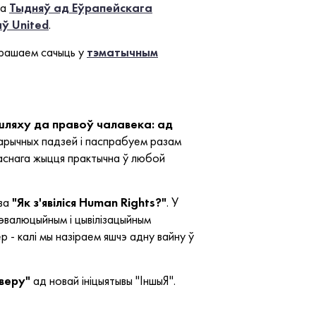
да
Тыдняў ад Еўрапейскага
ў United
.
апрашаем сачыць у
тэматычным
шляху да правоў чалавека: ад
тарычных падзей і паспрабуем разам
аснага жыцця практычна ў любой
ава
"Як з'явіліся Human Rights?"
. У
рэвалюцыйным і цывілізацыйным
р - калі мы назіраем яшчэ адну вайну ў
веру"
ад новай ініцыятывы "ІншыЯ".