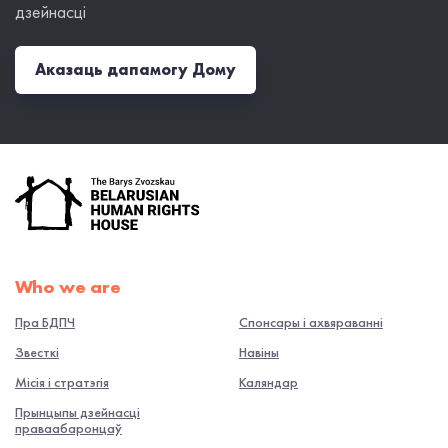
дзейнасці
Аказаць дапамогу Дому
Who we are
Пра БДПЧ
Спонсары і ахвяраванні
Звесткі
Навiны
Місія і стратэгія
Каляндар
Прынцыпы дзейнасці
праваабаронцаў