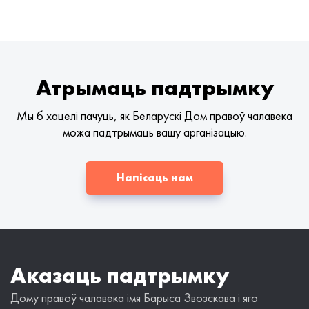
Атрымаць падтрымку
Мы б хацелі пачуць, як Беларускі Дом правоў чалавека
можа падтрымаць вашу арганізацыю.
Напісаць нам
Аказаць падтрымку
Дому правоў чалавека імя Барыса Звозскава і яго