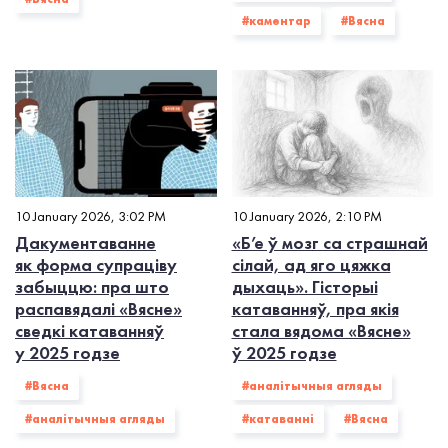
#каментар
#Вясна
10 January 2026, 3:02 PM
10 January 2026, 2:10 PM
Дакументаванне
«Б’е ў мозг са страшнай
як форма супраціву
сілай, ад яго цяжка
забыццю: пра што
дыхаць». Гісторыі
распавядалі «Вясне»
катаванняў, пра якія
сведкі катаванняў
стала вядома «Вясне»
у 2025 годзе
ў 2025 годзе
#Вясна
#аналітычныя агляды
#аналітычныя агляды
#катаванні
#Вясна