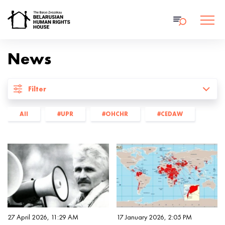
News
Filter
All
#UPR
#OHCHR
#CEDAW
#права на жыццё
#дыскрымінацыя
#каментар
#Права на абарону
#Libereco
#аналітычныя агляды
#інтэрв'ю
#Human Constanta
#Lawtrend
#БХК
#Прававая ініцыятыва
#Беларускі ПЭН
#Вясна
#БАЖ
#умацаванне патэнцыялу
#RSF
27 April 2026, 11:29 AM
17 January 2026, 2:05 PM