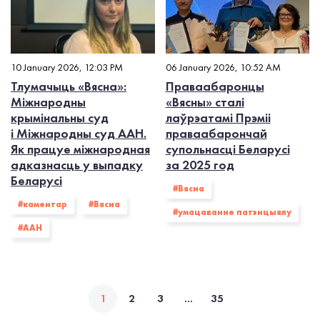
10 January 2026, 12:03 PM
06 January 2026, 10:52 AM
Тлумачыць «Вясна»:
Праваабаронцы
Міжнародны
«Вясны» сталі
крымінальны суд
лаўрэатамі Прэміі
і Міжнародны суд ААН.
праваабарончай
Як працуе міжнародная
супольнасці Беларусі
адказнасць у выпадку
за 2025 год
Беларусі
#Вясна
#каментар
#Вясна
#умацаванне патэнцыялу
#ААН
1
2
3
...
35