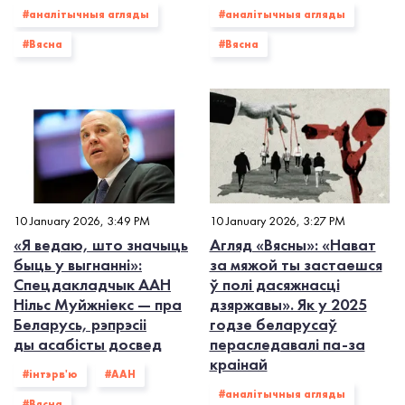
#аналітычныя агляды
#аналітычныя агляды
#Вясна
#Вясна
10 January 2026, 3:49 PM
10 January 2026, 3:27 PM
«Я ведаю, што значыць
Агляд «Вясны»: «Нават
быць у выгнанні»:
за мяжой ты застаешся
Cпецдакладчык ААН
ў полі дасяжнасці
Нільс Муйжніекс — пра
дзяржавы». Як у 2025
Беларусь, рэпрэсіі
годзе беларусаў
ды асабісты досвед
пераследавалі па-за
краінай
#інтэрв'ю
#ААН
#аналітычныя агляды
#Вясна