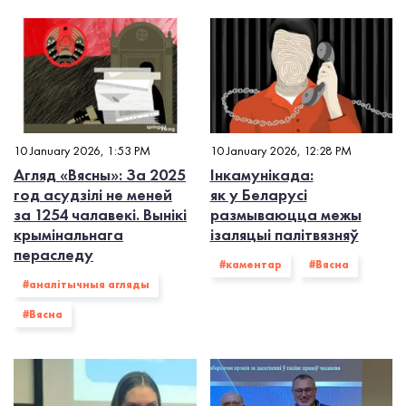
10 January 2026, 1:53 PM
10 January 2026, 12:28 PM
Агляд «Вясны»: За 2025
Інкамунікада:
год асудзілі не меней
як у Беларусі
за 1254 чалавекі. Вынікі
размываюцца межы
крымінальнага
ізаляцыі палітвязняў
пераследу
#каментар
#Вясна
#аналітычныя агляды
#Вясна