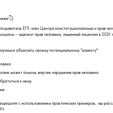
ниже👇]
еподаватель ЕГУ, член Центра конституционализма и прав чел
ошлом – адвокат прав человека, лишенный лицензии в 2021
научимся объяснять своему потенциальному "клиенту":
ловека
ргане может помочь жертве нарушения прав человека
обратиться к нему
ия.
воркшопе с использованием практических примеров, мы расс
ПЧ.