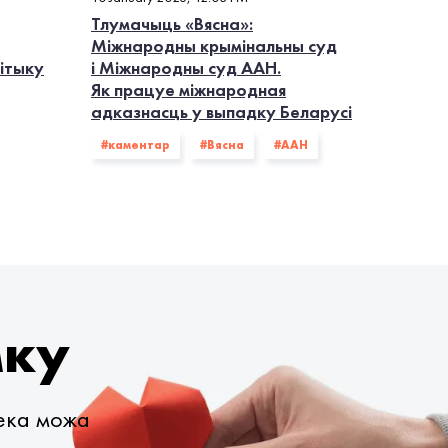
Тлумачыць «Вясна»:
Міжнародны крымінальны суд
літыку
і Міжнародны суд ААН.
Як працуе міжнародная
адказнасць у выпадку Беларусі
#каментар
#Вясна
#ААН
мку
века можа