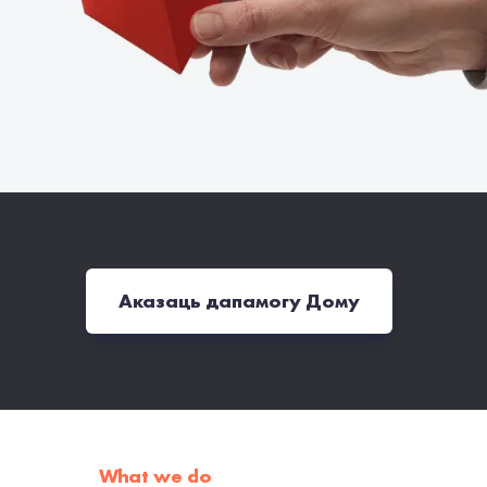
Аказаць дапамогу Дому
What we do