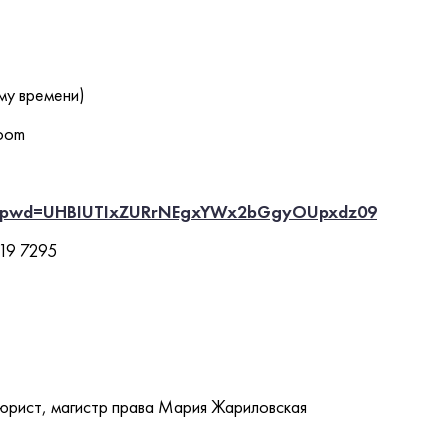
ому времени)
Zoom
5?pwd=UHBIUTIxZURrNEgxYWx2bGgyOUpxdz09
19 7295
юрист, магистр права Мария Жариловская