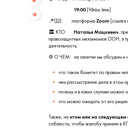
19:00
[Vilnius time]
📍ГДЕ: платформа
Zoom
[ссылка 
🏛 КТО:
Наталья Мацкевич
, пр
правозащитных механизмов ООН, в пр
деятельность.
⚙ О ЧЕМ:
на занятии
мы обсудим и 
что такое Комитет по правам че
чем рассмотрение дела в этом о
почему и в каких случаях можно 
что можно ожидать от его решен
Также, на
этом или на следующем
соблюсти, чтобы жалобу приняли в К