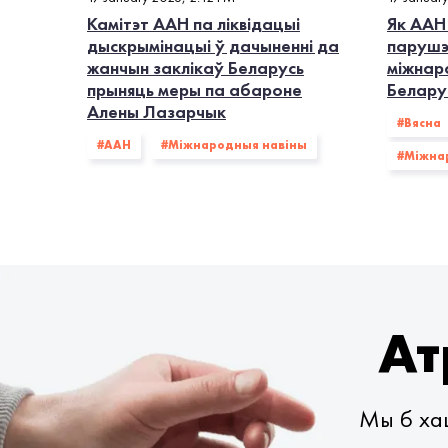
Камітэт ААН па ліквідацыі
Як ААН
дыскрымінацыі ў дачыненні да
парушэ
жанчын заклікаў Беларусь
міжнар
прыняць меры па абароне
Белару
Алены Лазарчык
#Вясна
#ААН
#Міжнародныя навіны
#Міжна
Ат
Мы б хац