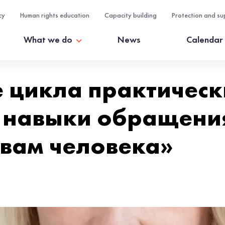
cy
Human rights education
Capacity building
Protection and su
What we do
News
Calendar
е цикла практичес
 навыки обращения
авам человека»
Н