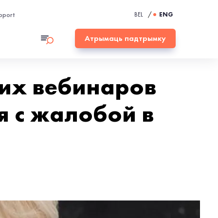
pport
BEL
/
ENG
Атрымаць падтрымку
ких вебинаров
 с жалобой в