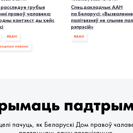
 расследуе грубыя
Спецдакладчык ААН
нні правоў чалавека:
па Беларусі: «Вызваленне
одны кантэкст ды кейс
палітвязняў не спыняе па
сі
рэпрэсій»
#ААН
#ААН
родныя навіны
рымаць падтры
елі пачуць, як Беларускі Дом правоў чала
падтрымаць вашу арганізацыю.