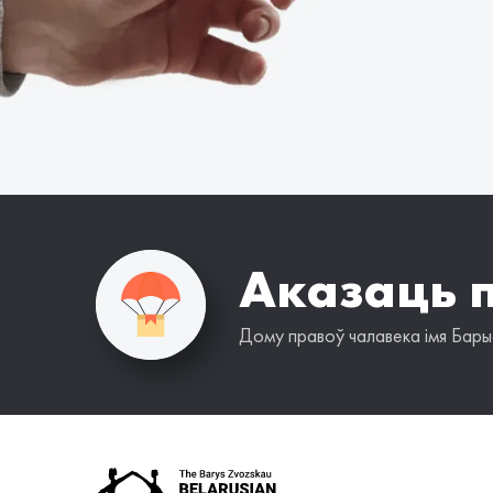
Аказаць 
Дому правоў чалавека імя Барыс