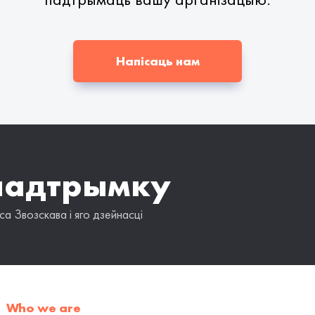
Напісаць нам
падтрымку
а Звозскава і яго дзейнасці
Who we are