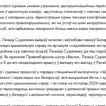
вяргаўся суровым умовам утрымання, дыскрымінацыйным пера
 ў адзіночную камеру, адсутнасць спатканняў з членамі ся
ы ў халодным цэху. Адміністрацыя турмы таксама класіфікавал
"злоснага правапарушальніка, які не ўстаў на шлях выпраўлен
 асоб, якія адбываюць пакаранне больш мяккім відам пакарання
, Леанід Судаленка выйшаў на волю і неўзабаве пакінуў Бела
овую крымінальную справу па артыкуле «садзейнічанне экстрэм
і раённы суд завочна асудзіў Леаніда Судаленку да пяці гадо
а). Як адзначае Праваабарончы цэнтр «Вясна», Леанід Судал
яло б да яго неадкладнага арышту ў выпадку яго выезду ў Ра
 і судовых працэсаў у парадку спецыяльнай вытворчасці з'
хванні і пераследзе тых беларусаў, якія вымушаныя бегчы з кр
я сотні крымінальных спраў, і па стане на лістапад 2024 год
на пераследуюць выгнаных грамадзян з дапамогай прамых па
якоў у Беларусі з дапамогай сачэння, пераследаў, ператруса
цаў заклікае накіраваць звароты да ўладаў Беларусі з патр