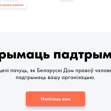
родныя навіны
рымаць падтры
елі пачуць, як Беларускі Дом правоў чала
падтрымаць вашу арганізацыю.
Напісаць нам