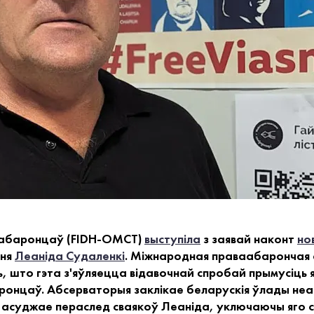
аабаронцаў (FIDH-OMCT)
выступіла
з заявай наконт
но
зня
Леаніда Судаленкі
. Міжнародная праваабарончая
, што гэта з'яўляецца відавочнай спробай прымусіць
онцаў. Абсерваторыя заклікае беларускія ўлады неад
 асуджае пераслед сваякоў Леаніда, уключаючы яго с