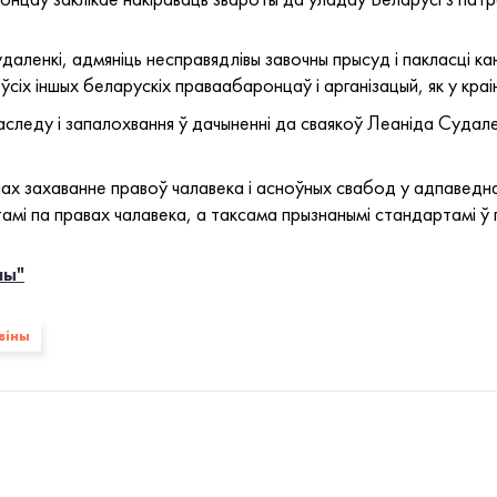
удаленкі, адмяніць несправядлівы завочны прысуд і пакласці ка
ўсіх іншых беларускіх праваабаронцаў і арганізацый, як у краіне
следу і запалохвання ў дачыненні да сваякоў Леаніда Судаленкі
ах захаванне правоў чалавека і асноўных свабод у адпаведна
мі па правах чалавека, а таксама прызнанымі стандартамі ў г
ны"
віны