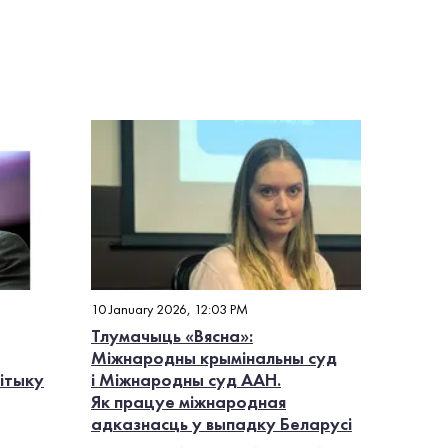
10 January 2026, 12:03 PM
Тлумачыць «Вясна»:
Міжнародны крымінальны суд
літыку
і Міжнародны суд ААН.
Як працуе міжнародная
адказнасць у выпадку Беларусі