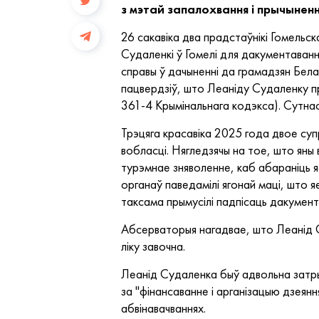
з мэтай запалохвання і прычыненн
26 сакавіка два прадстаўнікі Гомельс
Судаленкі ў Гомелі для дакументаванн
справы ў дачыненні да грамадзян Белар
пацвердзіў, што Леаніду Судаленку пр
361-4 Крымінальнага кодэкса). Сутна
Трэцяга красавіка 2025 года двое су
вобласці. Нягледзячы на тое, што яны
турэмнае зняволенне, каб абараніць я
органаў паведамілі ягонай маці, што я
таксама прымусілі падпісаць дакумент
Абсерваторыя нагадвае, што Леанід С
ліку завочна.
Леанід Судаленка быў адвольна затры
за "фінансаванне і арганізацыю дзеянн
абвінавачваннях.