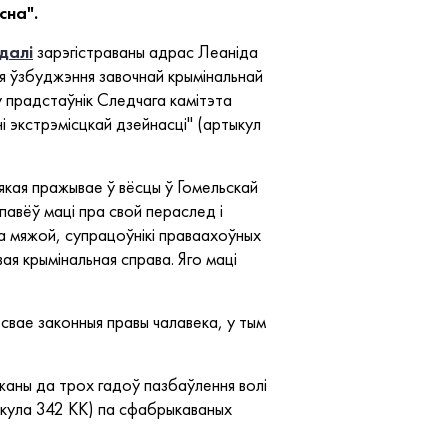
сна".
далі
зарэгістраваны адрас Леаніда
ля ўзбуджэння завочнай крымінальнай
у прадстаўнік Следчага камітэта
і экстрэмісцкай дзейнасці" (артыкул
якая пражывае ў вёсцы ў Гомельскай
павёў маці пра свой пераслед і
за мяжой, супрацоўнікі праваахоўных
вая крымінальная справа. Яго маці
вае законныя правы чалавека, у тым
жаны да трох гадоў пазбаўлення волі
тыкула 342 КК) па сфабрыкаваных