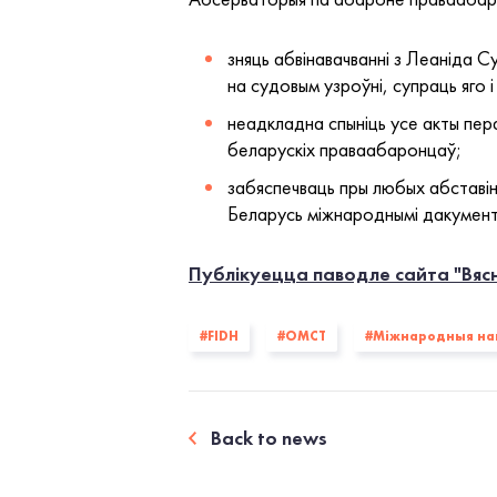
зняць абвінавачванні з Леаніда С
на судовым узроўні, супраць яго і 
неадкладна спыніць усе акты пера
беларускіх праваабаронцаў;
забяспечваць пры любых абставін
Беларусь міжнароднымі дакумента
Публікуецца паводле сайта "Вяс
#FIDH
#OMCT
#Міжнародныя на
Back to news