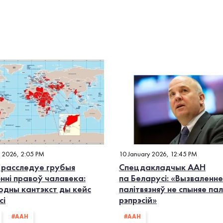
y 2026, 2:05 PM
10 January 2026, 12:45 PM
 расследуе грубыя
Спецдакладчык ААН
нні правоў чалавека:
па Беларусі: «Вызваленне
одны кантэкст ды кейс
палітвязняў не спыняе па
сі
рэпрэсій»
#ААН
#ААН