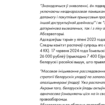
"Знаходзячыся ў зняволенні, ён пад
уключаючы неаднаразовае памяшканне
дапамогу і пакутлівыя прымусовыя прац
іншай дэструктыўнай дзейнасці" і як 
датэрмінова вызваленых, так і з ліку
Абсерваторыі.
Адседзеўшы тэрмін у ліпені 2023 года
Следчы камітэт распачаў супраць яго н
4 КК). 17 чэрвеня 2024 года Гомельск
26 000 рублёў (прыкладна 7 400 Еўр
беларускі і расейскі вышук, што прыв
"Масавае ініцыяванне расследаванняў
стратэгіі беларускіх уладаў па запало
апазіцыянерамі ўладаў. Ужо распачаты
Акрамя таго, беларускія ўлады актыў
адначасова ўзмацняючы ціск на іх сва
праваабаронцы.
Абсерваторыя па абароне праваабарон