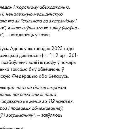
следам і жорсткаму абыходжанню,
м'і, неналежную медыцынскую
а яго як "схільнага да экстрэмізму і
ня", выключыўшы яго як з ліку ўмоўна-
",
– нагадваюць у заяве
русь. Аднак у лістападзе 2023 года
ісцкай дзейнасці»(чч. 1 і 2 арт. 361-
ў пазбаўлення волі і штрафу ў памеры
енка таксама быў абвешчаны ў
сейскую Федэрацыю або Беларусь.
яўляецца часткай больш шырокай
аіны, паколькі яны лічацца
а асуджана не менш за 112 чалавек.
гроз і прававых абмежаванняў,
ў і затрыманняў",
– заяўляюць
абаваннямі: