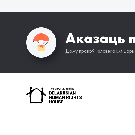
Аказаць 
Дому правоў чалавека імя Барыс