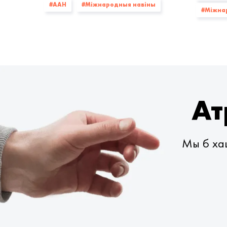
#ААН
#Міжнародныя навіны
#Міжна
Ат
Мы б хац