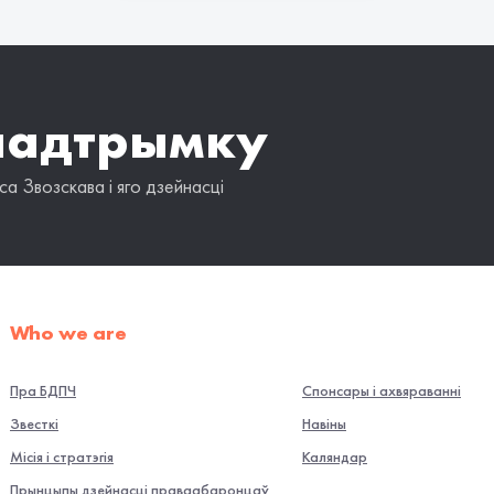
падтрымку
а Звозскава і яго дзейнасці
Who we are
Пра БДПЧ
Спонсары і ахвяраванні
Звесткі
Навiны
Місія і стратэгія
Каляндар
Прынцыпы дзейнасці праваабаронцаў