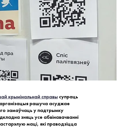
вай крымінальнай справы
супраць
 арганізацыя рашуча асуджае
 яго замаўчаць у падтрымку
кладна зняць усе абвінавачванні
астарэлую маці, які праводзіцца