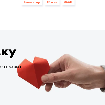
#каментар
#Вясна
#ААН
мку
века можа