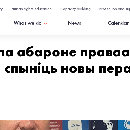
cy
Human rights education
Capacity building
Protection and su
What we do
News
Calendar
па абароне права
 спыніць новы пер