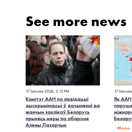
See more news
17 January 2026, 2:12 PM
17 Januar
Камітэт ААН па ліквідацыі
Як ААН
дыскрымінацыі ў дачыненні да
парушэ
жанчын заклікаў Беларусь
міжнар
прыняць меры па абароне
Белару
Алены Лазарчык
#Вясна