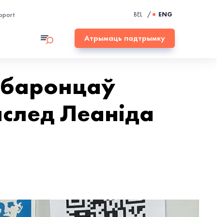
pport
BEL
/
ENG
Атрымаць падтрымку
абаронцаў
аслед Леаніда