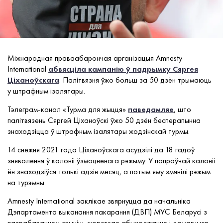
Міжнародная праваабарончая арганізацыя Amnesty
International
абвясціла кампанію ў падрымку Сяргея
Ціханоўскага
. Палітвязня ўжо больш за 50 дзён трымаюць
у штрафным ізалятары.
Тэлеграм-канал «Турма для жыцця»
паведамляе
, што
палітвязень Сяргей Ціханоўскі ўжо 50 дзён бесперапынна
знаходзіцца ў штрафным ізалятары жодзінскай турмы.
14 снежня 2021 года Ціханоўскага асудзілі да 18 гадоў
зняволення ў калоніі ўзмоцненага рэжыму. У папраўчай калоніі
ён знаходзіўся толькі адзін месяц, а потым яму змянілі рэжым
на турэмны.
Amnesty International заклікае звярнуцца да начальніка
Дэпартамента выканання пакарання (ДВП) МУС Беларусі з
патрабаваннем спыніць жорсткае абыходжанне і дамагчыся