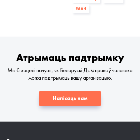
#ААН
Атрымаць падтрымку
Мы б хацелі пачуць, як Беларускі Дом правоў чалавека
можа падтрымаць вашу арганізацыю.
Напісаць нам