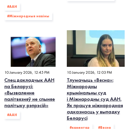
#ААН
#Міжнародныя навіны
10 January 2026, 12:45 PM
10 January 2026, 12:03 PM
Спецдакладчык ААН
Тлумачыць «Вясна»:
па Беларусі:
Міжнародны
«Вызваленне
крымінальны суд
палітвязняў не спыняе
і Міжнародны суд ААН.
палітыку рэпрэсій»
Як працуе міжнародная
адказнасць у выпадку
#ААН
Беларусі
#каментар
#Вясна