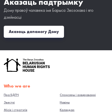
Аказаць падтрымку
Дому правоў чалавека імя Барыса Звозскава і яго
дзейнасці
Аказаць дапамогу Дому
Who we are
Пра БДПЧ
Спонсары і ахвяраванні
Звесткі
Навiны
Місія і стратэгія
Каляндар