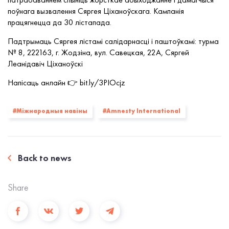
поўнага вызвалення Сяргея Ціханоўскага. Кампанія
працягнецца да 30 лістапада.
Падтрымаць Сяргея лістамі салідарнасці і паштоўкамі: турма
№ 8, 222163, г. Жодзіна, вул. Савецкая, 22А, Сяргей
Леанідавіч Ціханоўскі
Напісаць анлайн 👉 bit.ly/3PIOcjz
#Міжнародныя навіны
#Amnesty International
Back to news
Share