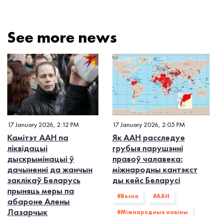
See more news
17 January 2026, 2:12 PM
17 January 2026, 2:05 PM
Камітэт ААН па
Як ААН расследуе
ліквідацыі
грубыя парушэнні
дыскрымінацыі ў
правоў чалавека:
дачыненні да жанчын
міжнародны кантэкст
заклікаў Беларусь
ды кейс Беларусі
прыняць меры па
#Вясна
#ААН
абароне Алены
Лазарчык
#Міжнародныя навіны