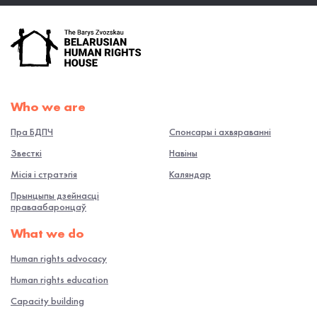
Who we are
Пра БДПЧ
Спонсары і ахвяраванні
Звесткі
Навiны
Місія і стратэгія
Каляндар
Прынцыпы дзейнасці
праваабаронцаў
What we do
Human rights advocacy
Human rights education
Capacity building