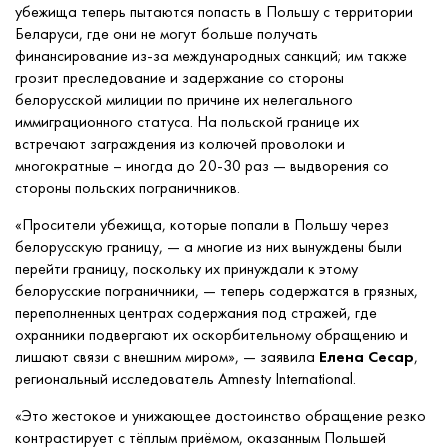
убежища теперь пытаются попасть в Польшу с территории
Беларуси, где они не могут больше получать
финансирование из-за международных санкций; им также
грозит преследование и задержание со стороны
белорусской милиции по причине их нелегального
иммиграционного статуса. На польской границе их
встречают заграждения из колючей проволоки и
многократные – иногда до 20-30 раз — выдворения со
стороны польских пограничников.
«Просители убежища, которые попали в Польшу через
белорусскую границу, — а многие из них вынуждены были
перейти границу, поскольку их принуждали к этому
белорусские пограничники, — теперь содержатся в грязных,
переполненных центрах содержания под стражей, где
охранники подвергают их оскорбительному обращению и
лишают связи с внешним миром», — заявила
Елена Сесар
,
региональный исследователь Amnesty International.
«Это жестокое и унижающее достоинство обращение резко
контрастирует с тёплым приёмом, оказанным Польшей