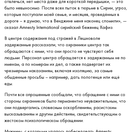
отвлечься, нет места даже для короткой передышки, — это
было невыносимо. После всех пыток в тюрьме в Сирии, угроз,
которые поступали моей семье, и месяцев, проведённых в
дороге – я думаю, что в Венджине меня наконец сломили», —
сказал Amnesty International сирийский беженец Хафиз.
В центре содержания под стражей в Лешноволе
задержанные рассказали, что охранники центра так
обращаются с ними, что они просто не чувствуют себя
людьми. Персонал центра обращается к задержанным не по
именам, а по номерам их дел, а также подвергает их
чрезмерным наказаниям, включая изоляцию, за самые
обыденные просьбы – например, дать полотенце или ещё
еды.
Почти все опрошенные сообщали, что обращение с ними со
стороны охранников было перманентно неуважительным, что
они подвергались словесным оскорблениям, расистским
высказываниям и другим действиям, свидетельствующим о
жестоком психологическом обращении.
Мужчины, с которыми удалось побеседовать Amnesty