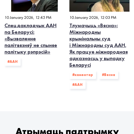
10 January 2026, 12:45 PM
10 January 2026, 12:03 PM
Спецдакладчык ААН
Тлумачыць «Вясна»:
па Беларусі:
Міжнародны
«Вызваленне
крымінальны суд
палітвязняў не спыняе
і Міжнародны суд ААН.
палітыку рэпрэсій»
Як працуе міжнародная
адказнасць у выпадку
#ААН
Беларусі
#каментар
#Вясна
#ААН
Атрымаць падтрымку