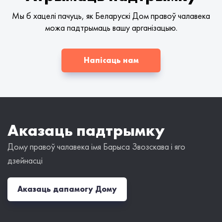
Мы б хацелі пачуць, як Беларускі Дом правоў чалавека
можа падтрымаць вашу арганізацыю.
Напісаць нам
Аказаць падтрымку
Дому правоў чалавека імя Барыса Звозскава і яго
дзейнасці
Аказаць дапамогу Дому