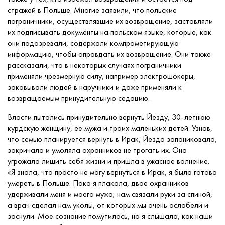
стражей в Польше. Многие заявили, что польские
пограничники, осуществлявшие их возвращение, заставляли
их подписывать документы на польском языке, которые, как
они подозревали, содержали компрометирующую
информацию, чтобы оправдать их возвращение. Они также
рассказали, что в некоторых случаях пограничники
применяли чрезмерную силу, например электрошокеры,
заковывали людей в наручники и даже применяли к
возвращаемым принудительную седацию.
Власти пытались принудительно вернуть Йезду, 30-летнюю
курдскую женщину, её мужа и троих маленьких детей. Узнав,
что семью планируется вернуть в Ирак, Йезда запаниковала,
закричала и умоляла охранников не трогать их. Она
угрожала лишить себя жизни и пришла в ужасное волнение.
«Я знала, что просто не могу вернуться в Ирак, я была готова
умереть в Польше. Пока я плакала, двое охранников
удерживали меня и моего мужа; нам связали руки за спиной,
а врач сделал нам уколы, от которых мы очень ослабели и
заснули. Моё сознание помутилось, но я слышала, как наши