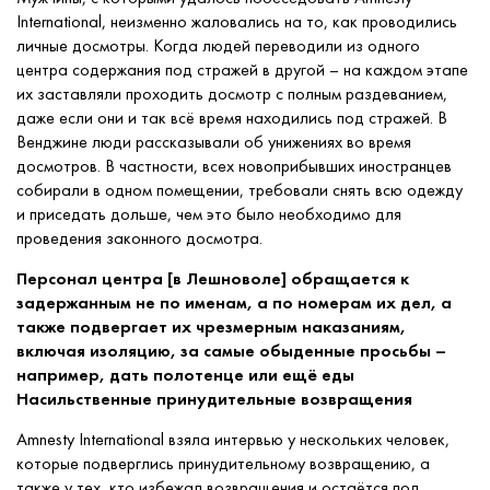
International, неизменно жаловались на то, как проводились
личные досмотры. Когда людей переводили из одного
центра содержания под стражей в другой – на каждом этапе
их заставляли проходить досмотр с полным раздеванием,
даже если они и так всё время находились под стражей. В
Венджине люди рассказывали об унижениях во время
досмотров. В частности, всех новоприбывших иностранцев
собирали в одном помещении, требовали снять всю одежду
и приседать дольше, чем это было необходимо для
проведения законного досмотра.
Персонал центра [в Лешноволе] обращается к
задержанным не по именам, а по номерам их дел, а
также подвергает их чрезмерным наказаниям,
включая изоляцию, за самые обыденные просьбы –
например, дать полотенце или ещё еды
Насильственные принудительные возвращения
Amnesty International взяла интервью у нескольких человек,
которые подверглись принудительному возвращению, а
также у тех, кто избежал возвращения и остаётся под