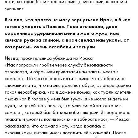
дети, которые были в одном помещении с нами, плакали и
кричали».
Я знала, что просто не могу вернуться в Ирак, я была
готова умереть в Польше. Пока я плакала, двое
охранников удерживали меня и моего мужа; нам
связали руки за спиной, а врач сделал нам уколы, от
которых мы очень ослабели и заснули
Йезда, просительница убежища из Ирака
«Нас попросили пройти через службу безопасности
аэропорта, и охранники приказали нам занять места в
самолёте. Но я отказалась идти. Помню, что я обратила
внимание на то, что на мне даже нет обуви, в лагере царила
такая неразбериха, что я даже не помню, как туфли слетели
с моих ног. В голове у меня был туман, я не могла видеть ни
мужа, ни детей, но я помню, что меня силой затолкали в
самолёт, который был битком набит людьми. Я продолжала
плакать и умолять полицейских не забирать нас», — Йезда
рассказала, что сломала ногу, когда дралась с
охранниками, пытавшимися посадить её в самолёт. После