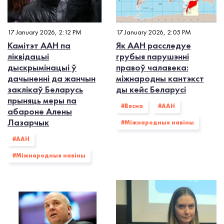
17 January 2026, 2:12 PM
17 January 2026, 2:05 PM
Камітэт ААН па
Як ААН расследуе
ліквідацыі
грубыя парушэнні
дыскрымінацыі ў
правоў чалавека:
дачыненні да жанчын
міжнародны кантэкст
заклікаў Беларусь
ды кейс Беларусі
прыняць меры па
#Вясна
#ААН
абароне Алены
Лазарчык
#Міжнародныя навіны
#ААН
#Міжнародныя навіны