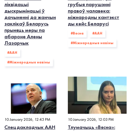
ліквідацыі
грубыя парушэнні
дыскрымінацыі ў
правоў чалавека:
дачыненні да жанчын
міжнародны кантэкст
заклікаў Беларусь
ды кейс Беларусі
прыняць меры па
#Вясна
#ААН
абароне Алены
Лазарчык
#Міжнародныя навіны
#ААН
#Міжнародныя навіны
10 January 2026, 12:45 PM
10 January 2026, 12:03 PM
Спецдакладчык ААН
Тлумачыць «Вясна»: