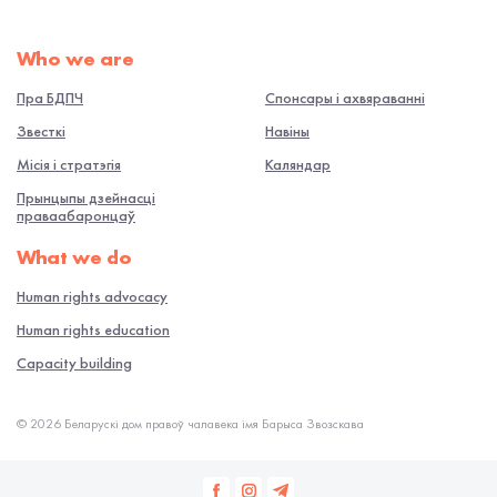
Who we are
Пра БДПЧ
Спонсары і ахвяраванні
Звесткі
Навiны
Місія і стратэгія
Каляндар
Прынцыпы дзейнасці
праваабаронцаў
What we do
Human rights advocacy
Human rights education
Capacity building
© 2026 Беларускі дом правоў чалавека імя Барыса Звозскава