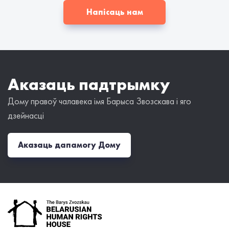
Напісаць нам
Аказаць падтрымку
Дому правоў чалавека імя Барыса Звозскава і яго
дзейнасці
Аказаць дапамогу Дому