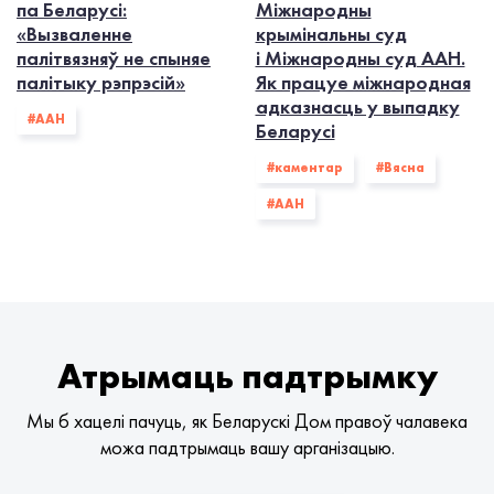
па Беларусі:
Міжнародны
«Вызваленне
крымінальны суд
палітвязняў не спыняе
і Міжнародны суд ААН.
палітыку рэпрэсій»
Як працуе міжнародная
адказнасць у выпадку
#ААН
Беларусі
#каментар
#Вясна
#ААН
Атрымаць падтрымку
Мы б хацелі пачуць, як Беларускі Дом правоў чалавека
можа падтрымаць вашу арганізацыю.