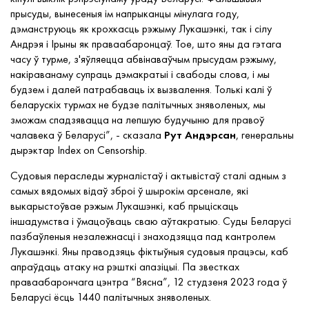
прысуды, вынесеныя ім
напрыканцы
мінулага году,
дэманструюць як крохкасць рэжыму Лукашэнкі, так і сілу
Андрэя і Ірыны як праваабаронцаў. Тое, што яны да гэтага
часу ў турме, з'яўляецца абвінаваўчым прысудам рэжыму,
накіраванаму супраць дэмакратыі і свабоды слова, і мы
будзем
і далей
патрабаваць іх вызвалення. Толькі калі ў
беларускіх турмах не будзе палітычных зняволеных, мы
зможам спадзявацца на лепшую будучыню для правоў
чалавека ў Беларусі
”
, - сказала
Рут Андэрсан
, генеральны
дырэктар Index on Censorship.
Судовыя пераследы журналістаў і актывістаў сталі адным з
самых вядомых відаў зброі ў шырокім арсенале, які
выкарыстоўвае рэжым Лукашэнкі, каб прыціскаць
іншадумства і
ўмацоўваць сваю аўтакратыю.
Суды Беларусі
пазбаўлены
я
незалежнасці і знаходзяцца пад кантролем
Лукашэнкі. Яны праводзяць фіктыўныя судовыя працэсы, каб
апраўдаць атаку на рэшткі апазіцыі. Па
звестках
праваабарончага цэнтра
“
Вясна”, 12 студзеня 2023 года ў
Беларусі
ёсць
1440 палітычных зняволеных.