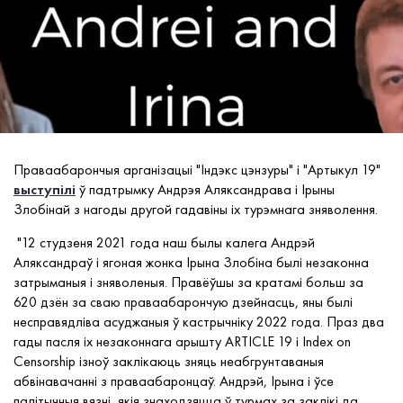
Праваабарончыя арганізацыі "Індэкс цэнзуры" і "Артыкул 19"
выступілі
ў падтрымку Андрэя Аляксандрава і Ірыны
Злобінай з нагоды другой гадавіны іх турэмнага зняволення.
"12 студзеня 2021 года наш былы калега Андрэй
Аляксандраў і ягоная жонка Ірына Злобіна былі незаконна
затрыманыя і зняволеныя. Правёўшы за кратамі больш за
620 дзён за сваю праваабарончую дзейнасць, яны былі
несправядліва асуджаныя ў кастрычніку 2022 года.
П
раз два
гады пасля іх незаконнага
арышту
ARTICLE 19 і Index on
Censorship ізноў заклікаюць зняць неабгрунтаваныя
абвінавачанні з праваабаронцаў. Андрэй, Ірына і ўсе
палітычныя вязні, якія знаходзяцца ў турмах за заклікі да