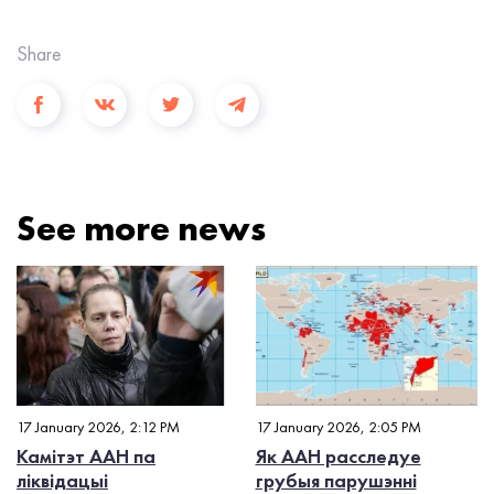
Share
See more news
17 January 2026, 2:12 PM
17 January 2026, 2:05 PM
Камітэт ААН па
Як ААН расследуе
ліквідацыі
грубыя парушэнні