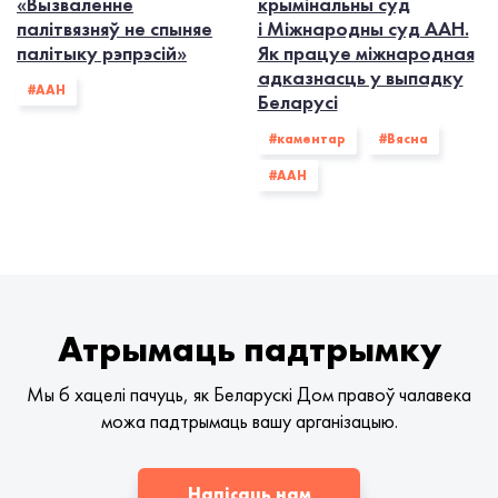
«Вызваленне
крымінальны суд
палітвязняў не спыняе
і Міжнародны суд ААН.
палітыку рэпрэсій»
Як працуе міжнародная
адказнасць у выпадку
#ААН
Беларусі
#каментар
#Вясна
#ААН
Атрымаць падтрымку
Мы б хацелі пачуць, як Беларускі Дом правоў чалавека
можа падтрымаць вашу арганізацыю.
Напісаць нам