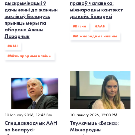
дыскрымінацыі ў
правоў чалавека:
дачыненні да жанчын
міжнародны кантэкст
заклікаў Беларусь
ды кейс Беларусі
прыняць меры па
#Вясна
#ААН
абароне Алены
Лазарчык
#Міжнародныя навіны
#ААН
#Міжнародныя навіны
10 January 2026, 12:45 PM
10 January 2026, 12:03 PM
Спецдакладчык ААН
Тлумачыць «Вясна»:
па Беларусі:
Міжнародны