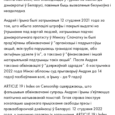
дэмакратыі ў Беларусі, павінныя быць вызваленыя безумоўна і
неадкладна
.
Андрэй і Ірына былі затрыманыя 12 студзеня 2021 года за
тое, што нібыта заплацілі штрафы і пакрылі выдаткі на
ўтрыманне пад вартай людзей, затрыманых падчас
дэмакратычнага пратэсту ў Менску.
Спачатку
ім былі
прад'яўлены абвінавачанні ў “арганізацыі і падрыхтоўцы
акцый, якія груба парушаюць грамадскі парадак, або
актыўным удзеле ў іх
”
, а таксама ў “фінансаванні і іншай
матэрыяльнай падтрымцы такіх акцый
”
. Пасля Андрэя
таксама
абвінавацілі
ў
“
дзяржаўнай здрадзе
”
. 6 кастрычніка
2022 года Мінскі абласны суд прыгаварыў Андрэя да 14
гадоў пазбаўлення волі, а Ірыну - да 9 гадоў.
ARTICLE 19 і Index on Censorship сцвярджаюць, што
фальшывыя абвінавачанні супраць Андрэя і Ірыны з'яўляюцца
палітычна матываванай
помстай. Гэтая справа
ілюструе
эскалацыю шырока
га прыціскання
свабоды прэсы і
праваабарончай дзейнасці ў Беларусі. 12 студзеня 2022
года, у змрочную гадавіну іх затрымання, ARTICLE 19 і Index