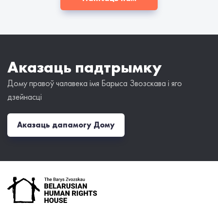
Аказаць падтрымку
Дому правоў чалавека імя Барыса Звозскава і яго
дзейнасці
Аказаць дапамогу Дому