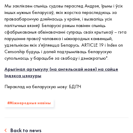
Мы заклікаем спыніць судовы пераслед Андрэя, Ірыны і ўсіх
іншых мужных беларусаў, якіх жорстка пераследуюць за
праваабарончую дзейнасьць у краіне, і вызваліць усіх
палітычных вязняў. Беларускі рэжым павінен спыніць
сфабрыкаваныя абвінавачанні супраць сваіх крытыкаў – гэта
парушэнне
правоў чалавека
і міжнародных канвенцый,
удзельнікам якіх з'яўляецца Беларусь. ARTICLE 19 і Index on
Censorship будуць
і далей падтрымліваць
беларускую
супольнасць у барацьбе за свабоду і дэмакратыю".
Арыгінал артыкулу (
на ангельскай мове
)
на сайце
Індэкса цэнзуры
Пераклад на беларускую мову: БДПЧ
#Міжнародныя навіны
Back to news