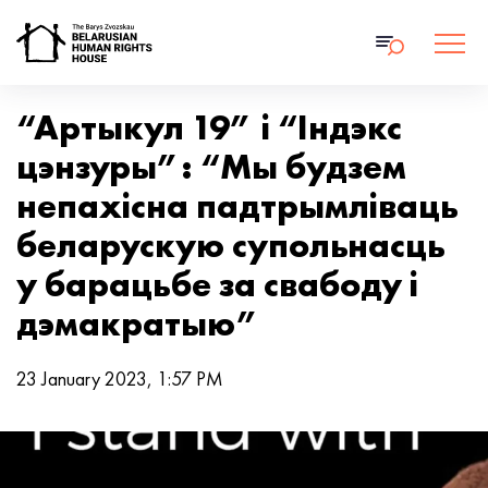
“Артыкул 19” і “Індэкс
цэнзуры”: “Мы будзем
непахісна падтрымліваць
беларускую супольнасць
у барацьбе за свабоду і
дэмакратыю”
23 January 2023, 1:57 PM