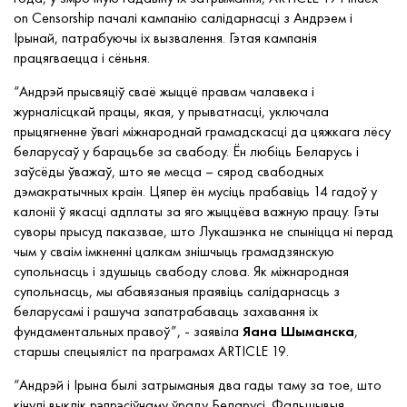
on Censorship пачалі кампанію салідарнасці з Андрэем і
Ірынай, патрабуючы іх вызвалення. Гэтая кампанія
працягваецца і сёньня.
“
Андрэй прысвяціў сваё жыццё правам чалавека і
журналісцкай працы, якая, у прыватнасці, уключала
прыцягненне ўвагі міжнароднай грамадскасці да цяжкага лёсу
беларусаў у барацьбе за свабоду. Ён любіць Беларусь і
заўсёды
ўважаў
, што яе месца – сярод свабодных
дэмакратычных краін. Цяпер
ён мусіць прабавіць
14 гадоў у
калоніі ў якасці адплаты за яго жыццёва важную працу. Гэты
суворы
прысуд паказвае, што Лукашэнка не спыніцца ні перад
чым у сваім імкненні
цалкам
знішчыць грамадзянскую
супольнасць і здушыць свабоду слова. Як міжнародная
супольнасць, мы абавязаныя праявіць салідарнасць з
беларусамі і рашуча запатрабаваць захавання іх
фундаментальных правоў”, - заявіла
Яана
Шыманска
,
старшы спецыяліст па праграмах ARTICLE 19.
“
Андрэй і Ірына былі затрыманыя два гады таму за тое, што
кінулі выклік рэпрэсіўнаму ўраду Беларусі.
Фальшывыя