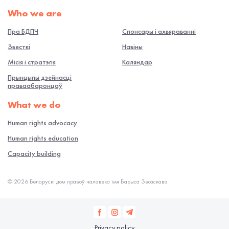
Who we are
Пра БДПЧ
Спонсары і ахвяраванні
Звесткі
Навiны
Місія і стратэгія
Каляндар
Прынцыпы дзейнасці
праваабаронцаў
What we do
Human rights advocacy
Human rights education
Capacity building
© 2026 Беларускі дом правоў чалавека імя Барыса Звозскава
Privacy policy