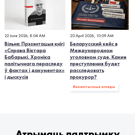
22 June 2026, 8:04 AM
20 April 2026, 10:09 AM
Вільня: Прэзэнтацыя кнігі
Беларусский кейс в
«Справа Віктара
Международном
Бабарыкі. Хроніка
уголовном суде. Какие
палітычнага пераследу
преступления будет
ў фактах і дакументах»
расследовать
і дыскусія
прокурор?
#аналітычныя агляды
Атрымаць падтрымку