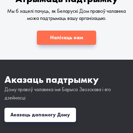
Мы б хацелі пачуць, як Беларускі Дом правоў чалавека
можа падтрымаць вашу арганізацыю.
Напісаць нам
Аказаць падтрымку
Дому правоў чалавека імя Барыса Звозскава і яго
дзейнасці
Аказаць дапамогу Дому