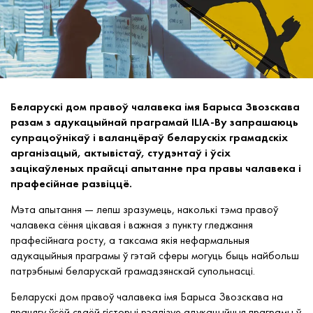
Беларускі дом правоў чалавека імя Барыса Звозскава
разам з адукацыйнай праграмай ILIA-By запрашаюць
супрацоўнікаў і валанцёраў беларускіх грамадскіх
арганізацый, актывістаў, студэнтаў і ўсіх
зацікаўленых прайсці апытанне пра правы чалавека і
прафесійнае развіццё.
Мэта апытання — лепш зразумець, наколькі тэма правоў
чалавека сёння цікавая і важная з пункту гледжання
прафесійнага росту, а таксама якія нефармальныя
адукацыйныя праграмы ў гэтай сферы могуць быць найбольш
патрэбнымі беларускай грамадзянскай супольнасці.
Беларускі дом правоў чалавека імя Барыса Звозскава на
працягу ўсёй сваёй гісторыі рэалізуе адукацыйныя праграмы ў