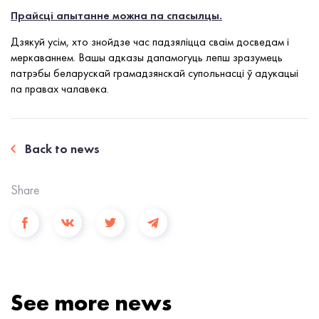
Прайсці апытанне можна па спасылцы.
Дзякуй усім, хто знойдзе час падзяліцца сваім досведам і
меркаваннем. Вашы адказы дапамогуць лепш зразумець
патрэбы беларускай грамадзянскай супольнасці ў адукацыі
па правах чалавека.
Back to news
Share
See more news