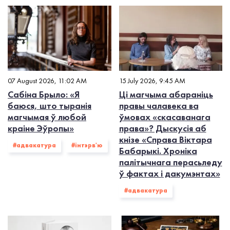
07 August 2026, 11:02 AM
15 July 2026, 9:45 AM
Сабіна Брыло: «Я
Ці магчыма абараніць
баюся, што тыранія
правы чалавека ва
магчымая ў любой
ўмовах «скасаванага
краіне Эўропы»
права»? Дыскусія аб
кнізе «Справа Віктара
#адвакатура
#інтэрв'ю
Бабарыкі. Хроніка
палітычнага перасьледу
ў фактах і дакумэнтах»
#адвакатура