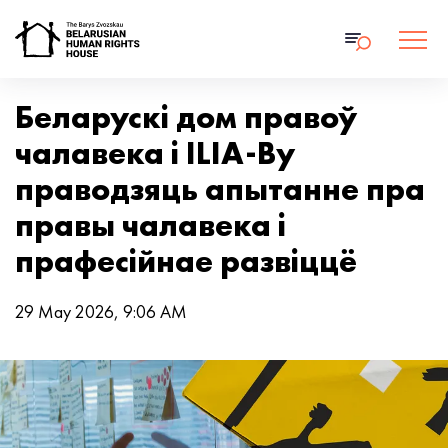
Беларускі дом правоў
чалавека і ILIA-By
праводзяць апытанне пра
правы чалавека і
прафесійнае развіццё
29 May 2026, 9:06 AM