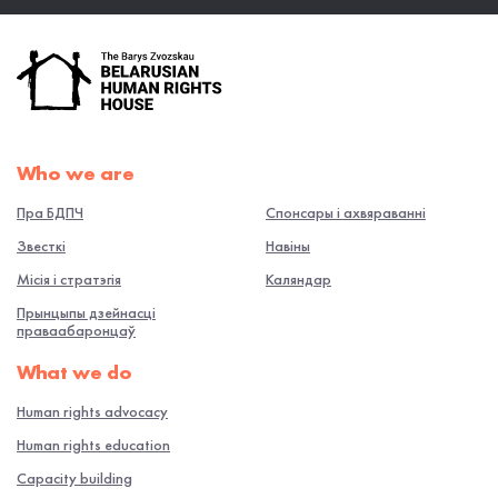
Who we are
Пра БДПЧ
Спонсары і ахвяраванні
Звесткі
Навiны
Місія і стратэгія
Каляндар
Прынцыпы дзейнасці
праваабаронцаў
What we do
Human rights advocacy
Human rights education
Capacity building