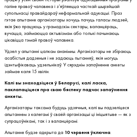
галіне правоў чалавека і з’яўляецца часткай шырэйшай
супольнасці правайдараў нефармальнай адукацыі. Праз
гэтае апытанне арганізатары хочуць пачуць галасы людзей,
якія ўжо працуюць у грамадскім сектары, валанцёраць,
вучацца, займаюцца актывізмам або толькі пачынаюць
цікавіцца тэмай правоў чалавека.
Удзел у апытанні цалкам ананімны. Арганізатары не збіраюць
асабістыя дадзеныя і не задаюць пытанняў, якія могуць
ідэнтыфікаваць удзельнікаў. У сярэднім запаўненне анкеты
займае каля 15 хвілін.
Калі вы знаходзіцеся ў Беларусі, калі ласка,
паклапаціцеся пра сваю бяспеку падчас запаўнення
анкеты.
Арганізатары таксама будуць удзячныя, калі вы падзеліцеся
апытаннем з калегамі ў сваёй арганізацыі ці ініцыятыве — як з
супрацоўнікамі, так і з валанцёрамі.
Апытанне будзе адкрыта да
10 чэрвеня ўключна
.