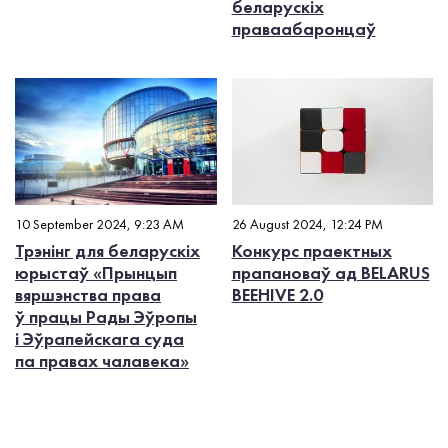
беларускіх
праваабаронцаў
10 September 2024, 9:23 AM
26 August 2024, 12:24 PM
Трэнінг для беларускіх
Конкурс праектных
юрыстаў «Прынцып
прапановаў ад BELARUS
вяршэнства права
BEEHIVE 2.0
ў працы Рады Эўропы
і Эўрапейскага суда
па правах чалавека»