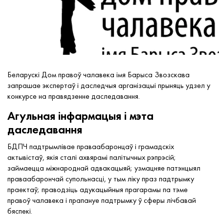
Беларускі Дом правоў чалавека імя Барыса Звозскава
запрашае экспертаў і даследчыя арганізацыі прыняць удзел у
конкурсе на правядзенне даследавання.
Агульная інфармацыя і мэта
даследавання
БДПЧ падтрымлівае праваабаронцаў і грамадскіх
актывістаў, якія сталі ахвярамі палітычных рэпрэсій;
займаецца міжнароднай адвакацыяй; узмацняе патэнцыял
праваабарончай супольнасці, у тым ліку праз падтрымку
праектаў; праводзіць адукацыйныя прагарамы па тэме
правоў чалавека і прапануе падтрымку ў сферы лічбавай
бяспекі.