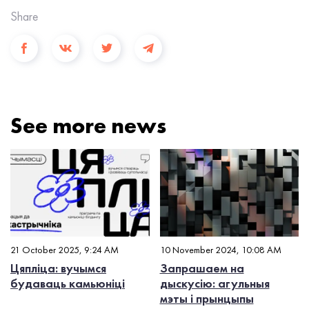
Share
See more news
21 October 2025, 9:24 AM
10 November 2024, 10:08 AM
Цяпліца: вучымся
Запрашаем на
будаваць камьюніці
дыскусію: агульныя
мэты і прынцыпы