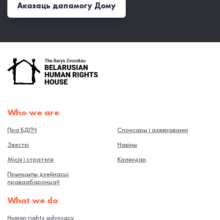
Аказаць дапамогу Дому
Who we are
Пра БДПЧ
Спонсары і ахвяраванні
Звесткі
Навiны
Місія і стратэгія
Каляндар
Прынцыпы дзейнасці
праваабаронцаў
What we do
Human rights advocacy