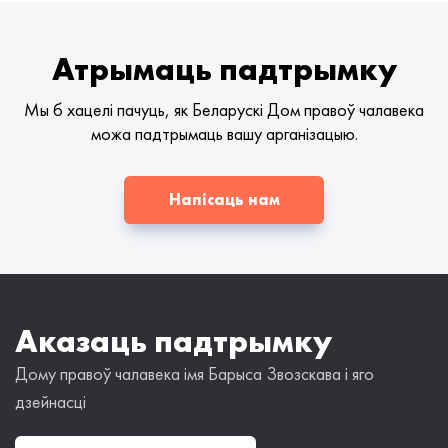
Атрымаць падтрымку
Мы б хацелі пачуць, як Беларускі Дом правоў чалавека
можа падтрымаць вашу арганізацыю.
Напісаць нам
Аказаць падтрымку
Дому правоў чалавека імя Барыса Звозскава і яго
дзейнасці