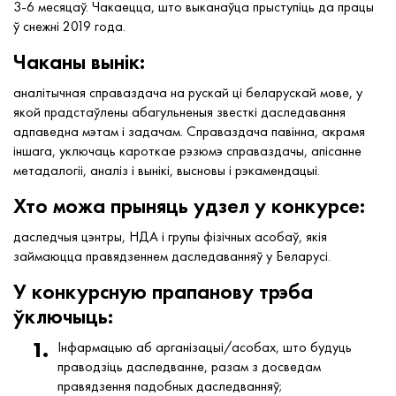
3-6 месяцаў. Чакаецца, што выканаўца прыступіць да працы
ў снежні 2019 года.
Чаканы вынік:
аналітычная справаздача на рускай ці беларускай мове, у
якой прадстаўлены абагульненыя звесткі даследавання
адпаведна мэтам і задачам. Справаздача павінна, акрамя
іншага, уключаць кароткае рэзюмэ справаздачы, апісанне
метадалогіі, аналіз і вынікі, высновы і рэкамендацыі.
Хто можа прыняць удзел у конкурсе:
даследчыя цэнтры, НДА і групы фізічных асобаў, якія
займаюцца правядзеннем даследаванняў у Беларусі.
У конкурсную прапанову трэба
ўключыць:
Інфармацыю аб арганізацыі/асобах, што будуць
праводзіць даследванне, разам з досведам
правядзення падобных даследванняў;