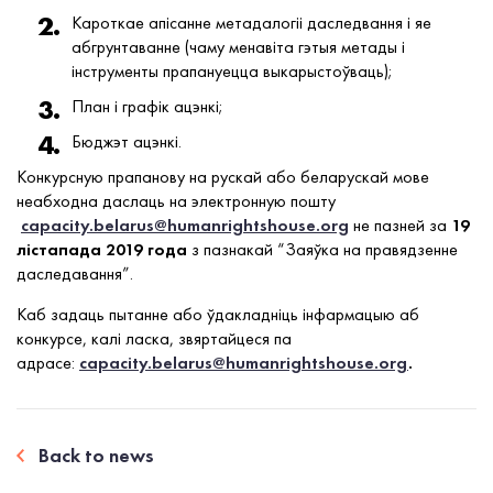
Кароткае апісанне метадалогіі даследвання і яе
абгрунтаванне (чаму менавіта гэтыя метады і
інструменты прапануецца выкарыстоўваць);
План і графік ацэнкі;
Бюджэт ацэнкі.
Конкурсную прапанову на рускай або беларускай мове
неабходна даслаць на электронную пошту
capacity.belarus@humanrightshouse.org
не пазней за
19
лістапада 2019 года
з пазнакай “Заяўка на правядзенне
даследавання”.
Каб задаць пытанне або ўдакладніць інфармацыю аб
конкурсе, калі ласка, звяртайцеся па
адрасе:
capacity.belarus@humanrightshouse.org
.
Back to news