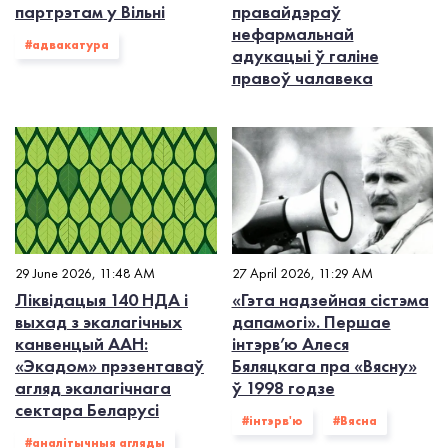
партрэтам у Вільні
правайдэраў
нефармальнай
#адвакатура
адукацыі ў галіне
правоў чалавека
29 June 2026, 11:48 AM
27 April 2026, 11:29 AM
Ліквідацыя 140 НДА і
«Гэта надзейная сістэма
выхад з экалагiчных
дапамогі». Першае
канвенцый ААН:
інтэрв’ю Алеся
«Экадом» прэзентаваў
Бяляцкага пра «Вясну»
агляд экалагічнага
ў 1998 годзе
сектара Беларусі
#інтэрв'ю
#Вясна
#аналітычныя агляды