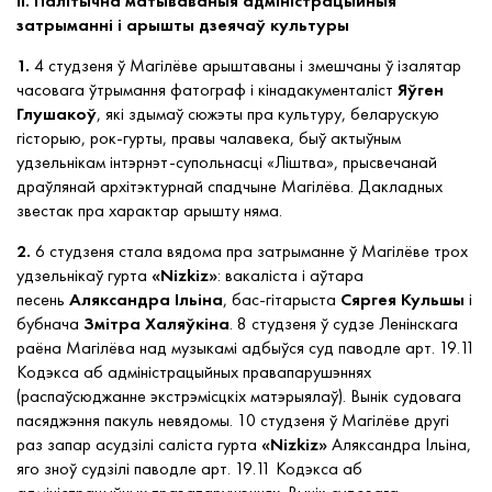
II. Палітычна матываваныя адміністрацыйныя
затрыманні і арышты дзеячаў культуры
1.
4 студзеня ў Магілёве арыштаваны і змешчаны ў ізалятар
часовага ўтрымання фатограф і кінадакументаліст
Яўген
Глушакоў
, які здымаў сюжэты пра культуру, беларускую
гісторыю, рок-гурты, правы чалавека, быў актыўным
удзельнікам інтэрнэт-супольнасці «Ліштва», прысвечанай
драўлянай архітэктурнай спадчыне Магілёва. Дакладных
звестак пра характар арышту няма.
2.
6 студзеня стала вядома пра затрыманне ў Магілёве трох
удзельнікаў гурта
«Nizkiz»
: вакаліста і аўтара
песень
Аляксандра Ільіна
, бас-гітарыста
Сяргея Кульшы
і
бубнача
Змітра Халяўкіна
. 8 студзеня ў судзе Ленінскага
раёна Магілёва над музыкамі адбыўся суд паводле арт. 19.11
Кодэкса аб адмiнiстрацыйных правапарушэннях
(распаўсюджанне экстрэмісцкіх матэрыялаў). Вынік судовага
пасяджэння пакуль невядомы. 10 студзеня ў Магілёве другі
раз запар асудзілі саліста гурта
«Nizkiz»
Аляксандра Ільіна,
яго зноў судзілі паводле арт. 19.11 Кодэкса аб