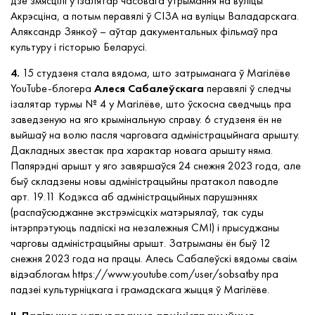
дзе змясцілі ў ізалятар часовага ўтрымання на вуліцы
Акрэсціна, а потым перавялі ў СІЗА на вуліцы Валадарскага.
Аляксандр Зянкоў – аўтар дакументальных фільмаў пра
культуру і гісторыю Беларусі.
4.
15 студзеня стала вядома, што затрыманага ў Магілёве
YouTube-блогера
Алеся Сабалеўскага
перавялі ў следчы
ізалятар турмы № 4 у Магілёве, што ўскосна сведчыць пра
заведзеную на яго крымінальную справу. 6 студзеня ён не
выйшаў на волю пасля чарговага адміністрацыйнага арышту.
Дакладных звестак пра характар новага арышту няма.
Папярэдні арышт у яго завяршаўся 24 снежня 2023 года, але
быў складзены новы адміністрацыйны пратакол паводле
арт. 19.11 Кодэкса аб адміністрацыйных парушэннях
(распаўсюджанне экстрэмісцкіх матэрыялаў, так суды
інтэрпрэтуюць падпіскі на незалежныя СМІ) і прысуджаны
чарговы адміністрацыйны арышт. Затрыманы ён быў 12
снежня 2023 года на працы. Алесь Сабалеўскі вядомы сваім
відэаблогам https://www.youtube.com/user/sobsatby пра
падзеі культурніцкага і грамадскага жыцця ў Магілёве.