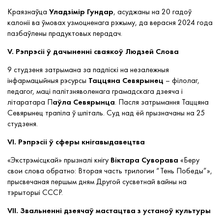
Краязнаўца
Уладзімір Гундар
, асуджаны на 20 гадоў
калоніі ва ўмовах узмоцненага рэжыму, да верасня 2024 года
пазбаўлены прадуктовых перадач.
V. Рэпрэсіі ў дачыненні сваякоў Людзей Слова
9 студзеня затрымана за падпіскі на незалежныя
інфармацыйныя рэсурсы
Таццяна Севярынец
– філолаг,
педагог, маці палітзняволенага грамадскага дзеяча і
літаратара П
аўла Севярынца
. Пасля затрымання Таццяна
Севярынец трапіла ў шпіталь. Суд над ёй прызначаны на 25
студзеня.
VI. Рэпрэсіі ў сферы кнігавыдавецтва
«Экстрэмісцкай» прызналі кнігу
Віктара Суворава
«Беру
свои слова обратно: Вторая часть трилогии “Тень Победы”»,
прысвечаная першым дням Другой сусветнай вайны на
тэрыторыі СССР.
VII. Звальненні дзеячаў мастацтва з устаноў культуры