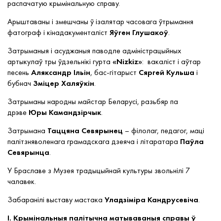
распачатую крымінальную справу.
Арыштаваны і змешчаны ў ізалятар часовага ўтрымання
фатограф і кінадакументаліст
Яўген Глушакоў
.
Затрыманыя і асуджаныя паводле адміністрацыйных
артыкулаў тры ўдзельнікі гурта
«Nizkiz»
:
вакаліст і аўтар
песень
Аляксандр Ільін
, бас-гітарыст
Сяргей Кульша
і
бубнач
Зміцер Халяўкін
.
Затрыманы народны майстар Беларусі, разьбяр па
дрэве
Юры Камандзірчык
.
Затрымана
Таццяна Севярынец
– філолаг, педагог, маці
палітзняволенага грамадскага дзеяча і літаратара
Паўла
Севярынца
.
У Браславе з Музея традыцыйнай культуры звольнілі 7
чалавек.
Забаранілі выставу мастака
Уладзіміра Кандрусевіча
.
I. Крымінальныя палітычна матываваныя справы ў