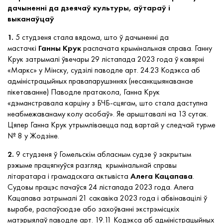
дачыненні да дзеячаў культуры, аўтараў і
выканаўцаў
1.
5 студзеня стала вядома, што ў дачыненні да
мастачкі
Ганны Крук
распачата крымінальная справа. Ганну
Крук затрымалі ўвечары 29 лістапада 2023 года ў кавярні
«Маркс» у Мінску, судзілі паводле арт. 24.23 Кодэкса аб
адмiнiстрацыйных правапарушэннях (несанкцыянаванае
пікетаванне) Паводле пратакола, Ганна Крук
«дэманстравала карціну з БЧБ-сцягам, што стала даступна
неабмежаванаму колу асобаў». Яе арыштавалі на 13 сутак.
Цяпер Ганна Крук утрымліваецца пад вартай у следчай турме
№ 8 у Жодзіне.
2.
9 студзеня ў Гомельскім абласным судзе ў закрытым
рэжыме працягнуўся разгляд
крымінальнай справы
літаратара і грамадскага актывіста
Алега Кацапава
.
Судовы працэс пачаўся 24 лістапада 2023 года. Алега
Кацапава затрымалі 21 сакавіка 2023 года і абвінавацілі ў
вырабе, распаўсюдзе або захоўванні экстрэмісцкіх
матэрыялаў паводле арт. 19.11 Кодэкса аб адмiнiстрацыйных