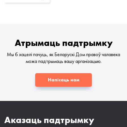
Атрымаць падтрымку
Мы б хацелі пачуць, як Беларускі Дом правоў чалавека
можа падтрымаць вашу арганізацыю.
Напісаць нам
Аказаць падтрымку