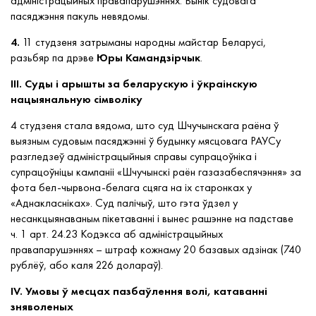
адмiнiстрацыйных правапарушэннях. Вынік судовага
пасяджэння пакуль невядомы.
4.
11 студзеня затрыманы народны майстар Беларусі,
разьбяр па дрэве
Юры Камандзірчык
.
III. Суды і арышты за беларускую і ўкраінскую
нацыянальную сімволіку
4 студзеня стала вядома, што суд Шчучынскага раёна ў
выязным судовым пасяджэнні ў будынку мясцовага РАУСу
разгледзеў адміністрацыйныя справы супрацоўніка і
супрацоўніцы кампаніі «Шчучынскі раён газазабеспячэння» за
фота бел-чырвона-белага сцяга на іх старонках у
«Аднакласніках». Суд палічыў, што гэта ўдзел у
несанкцыянаваным пікетаванні і вынес рашэнне на падставе
ч. 1 арт. 24.23 Кодэкса аб адмiнiстрацыйных
правапарушэннях – штраф кожнаму 20 базавых адзінак (740
рублёў, або каля 226 долараў).
IV. Умовы ў месцах пазбаўлення волі, катаванні
зняволеных