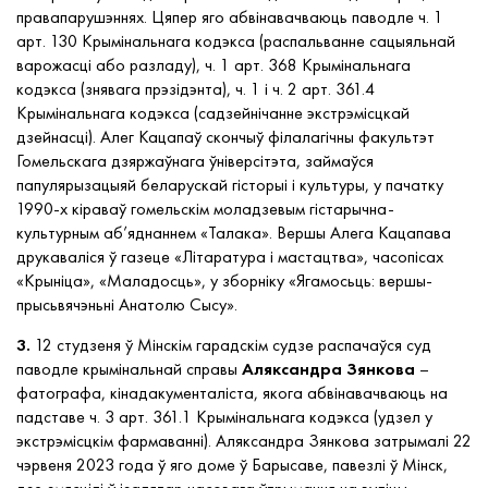
правапарушэннях. Цяпер яго абвінавачваюць паводле ч. 1
арт. 130 Крымінальнага кодэкса (распальванне сацыяльнай
варожасці або разладу), ч. 1 арт. 368 Крымінальнага
кодэкса (знявага прэзідэнта), ч. 1 і ч. 2 арт. 361.4
Крымінальнага кодэкса (садзейнічанне экстрэмісцкай
дзейнасці). Алег Кацапаў скончыў філалагічны факультэт
Гомельскага дзяржаўнага ўніверсітэта, займаўся
папулярызацыяй беларускай гісторыі і культуры, у пачатку
1990-х кіраваў гомельскім моладзевым гістарычна-
культурным аб’яднаннем «Талака». Вершы Алега Кацапава
друкаваліся ў газеце «Літаратура і мастацтва», часопісах
«Крыніца», «Маладосць», у зборніку «Ягамосьць: вершы-
прысьвячэньні Анатолю Сысу».
3.
12 студзеня ў Мінскім гарадскім судзе распачаўся суд
паводле крымінальнай справы
Аляксандра Зянкова
–
фатографа, кінадакументаліста, якога абвінавачваюць на
падставе ч. 3 арт. 361.1 Крымінальнага кодэкса (удзел у
экстрэмісцкім фармаванні). Аляксандра Зянкова затрымалі 22
чэрвеня 2023 года ў яго доме ў Барысаве, павезлі ў Мінск,