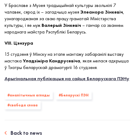
У Браславе з Музея традыцыйнай культуры звольнілі 7
чалавек, сярод іх – загадчыца музея
Элеанора Зінкевіч
,
узнагароджаная за сваю працу граматай Міністэрства
культуры, і яе муж
Валерый Зінкевіч
– ганчар са званнем
народнага майстра Рэспублікі Беларусь.
VIII. Цэнзура
15 студзеня ў Мінску на этапе мантажу забаранілі выставу
мастака
Уладзіміра Кандрусевіча
, якая мелася адкрыцца
ў Тэатры беларускай драматургіі 16 студзеня.
Арыгінальная публікацыя на сайце Беларускага ПЭНу
#аналітычныя агляды
#Беларускі ПЭН
#свабода слова
Back to news