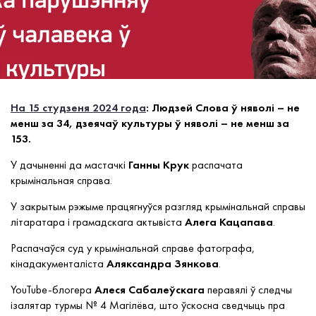
На 15 студзеня 2024 года
: Людзей Слова ў няволі – не
менш за 34, дзеячаў культуры ў няволі – не менш за
153.
У
дачыненні да мастачкі
Ганны Крук
распачата
крымінальная справа.
У закрытым рэжыме працягнуўся разгляд крымінальнай справы
літаратара і грамадскага актывіста
Алега Кацапава
.
Распачаўся суд у крымінальнай справе фатографа,
кінадакументаліста
Аляксандра Зянкова
.
YouTube-блогера
Алеся Сабалеўскага
перавялі ў следчы
ізалятар турмы № 4 Магілёва, што ўскосна сведчыць пра