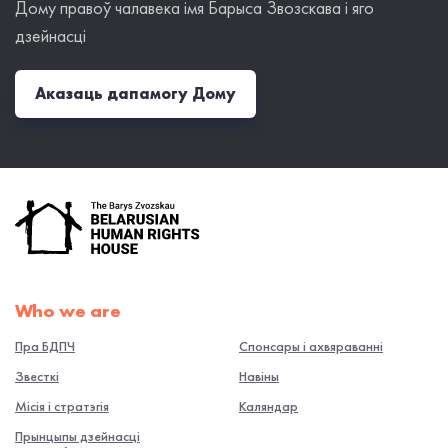
Дому правоў чалавека імя Барыса Звозскава і яго
дзейнасці
Аказаць дапамогу Дому
Who we are
Пра БДПЧ
Спонсары і ахвяраванні
Звесткі
Навiны
Місія і стратэгія
Каляндар
Прынцыпы дзейнасці