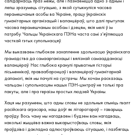
салідарнасць праз межы, але і пазнаёміцца адно з адным і
лепш зразумець сітуацыю, з якой сутыкнуліся часова
перамешчаныя асобы ва Украіне, працу ўкраінскіх
гуманітарных арганізацый і валанцёраў, што далі прытулак
часова перамешчаным асобам і дзецям, якія мелі ў ім
патрэбу. Чальцы Украінскага ПЭНа часта самі з‘яўляюцца
часткай гэтых супольнасцяў.
Мы выказваем глыбокае захапленне здольнасцю ўкраінскага
грамадства да самаарганізацыі і вялізнай самаадданасці
валанцёраў. Нас глыбока кранулі прыватныя гісторыі
пісьменнікаў, праваабаронцаў і валанцёраў гуманітарнай
дапамогі, якія мы пачулі на сустрэчы. Мы хочам расказаць
чальцам і супольнасцям нашых ПЭН-цэнтраў не толькі пра
пакуты, але і пра гераізм простых людзей Украіны.
Хаця мы разумеем, што адны словы не здольныя спыніць гвалт
расійскага агрэсара, наш доўг як літаратараў – гаварыць
праўду. Вось чаму мы нагадваем і будзем вам нагадваць,
наколькі жыццёва важна выкарыстоўваць словы, якія
праўдзіва і дакладна адлюстроўваюць сітуацыю, і пазбягаць