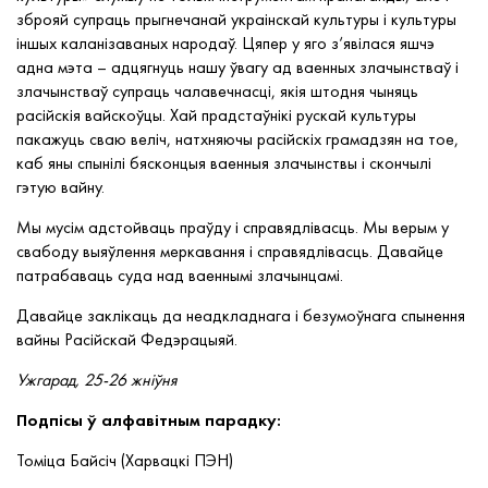
зброяй супраць прыгнечанай украінскай культуры і культуры
іншых каланізаваных народаў. Цяпер у яго з‘явілася яшчэ
адна мэта – адцягнуць нашу ўвагу ад ваенных злачынстваў і
злачынстваў супраць чалавечнасці, якія штодня чыняць
расійскія вайскоўцы. Хай прадстаўнікі рускай культуры
пакажуць сваю веліч, натхняючы расійскіх грамадзян на тое,
каб яны спынілі бясконцыя ваенныя злачынствы і скончылі
гэтую вайну.
Мы мусім адстойваць праўду і справядлівасць. Мы верым у
свабоду выяўлення меркавання і справядлівасць. Давайце
патрабаваць суда над ваеннымі злачынцамі.
Давайце заклікаць да неадкладнага і безумоўнага спынення
вайны Расійскай Федэрацыяй.
Ужгарад, 25-26 жніўня
Подпісы ў алфавітным парадку:
Томіца Байсіч (Харвацкі ПЭН)