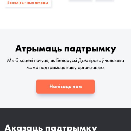
#аналітычныя агляды
Атрымаць падтрымку
Мы б хацелі пачуць, як Беларускі Дом правоў чалавека
можа падтрымаць вашу арганізацыю.
Напісаць нам
Аказаць падтрымку