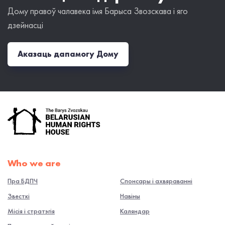
Дому правоў чалавека імя Барыса Звозскава і яго
дзейнасці
Аказаць дапамогу Дому
Who we are
Пра БДПЧ
Спонсары і ахвяраванні
Звесткі
Навiны
Місія і стратэгія
Каляндар