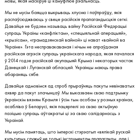
мовы, якая маскіруе ці камуфлюе рэальнасць.
Мы не мусім баяцца выкрываць хлусню і паўпраўду, якія
распаўсюджваюць у свеце расійскія прапагандысцкія сеткі.
Давайце не будзем называць вайну Расійскай Федэрацыі
супраць Украіны «канфліктам», «спецыяльнай аперацыяй»,
«крызісам», «грамадзянскай вайной» ці нават «вайной ва
Украіне». Гэта несправакаваная і нічым не апраўданая
расійская агрэсія супраць украінскага народа, якая пачалася
ў 2014 годзе расійскай акупацыяй Крыма і некаторых частак
Данецкай і Луганскай абласцей. Украінцы маюць права
абараняць сябе.
Давайце адмовімся ад спроб прыраўняць пакуты невінаватых
ахвяр да пакут злачынцаў. Мы выказваем сваю падтрымку
ўкраінскім вязням Крамля і ўсім тым асобам у розных краінах,
асабліва ў Беларусі, якія пацярпелі за сваю актыўную
пазіцыю супраць аўтакратыі ці за сваю салідарнасць з
Украінай.
Мы мусім памятаць, што імперскі стэрэатып «вялікай рускай
культуры» служыў не толькі інструментам прапаганды, але і