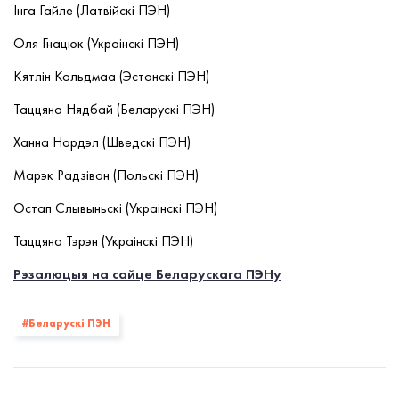
Інга Гайле (Латвійскі ПЭН)
Оля Гнацюк (Украінскі ПЭН)
Кятлін Кальдмаа (Эстонскі ПЭН)
Таццяна Нядбай (Беларускі ПЭН)
Ханна Нордэл (Шведскі ПЭН)
Марэк Радзівон (Польскі ПЭН)
Остап Слывыньскі (Украінскі ПЭН)
Таццяна Тэрэн (Украінскі ПЭН)
Рэзалюцыя на сайце Беларускага ПЭНу
#Беларускі ПЭН