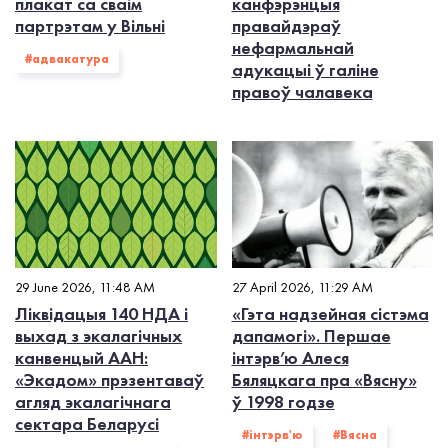
плакат са сваім
канфэрэнцыя
партрэтам у Вільні
правайдэраў
нефармальнай
#адвакатура
адукацыі ў галіне
правоў чалавека
29 June 2026, 11:48 AM
27 April 2026, 11:29 AM
Ліквідацыя 140 НДА і
«Гэта надзейная сістэма
выхад з экалагiчных
дапамогі». Першае
канвенцый ААН:
інтэрв’ю Алеся
«Экадом» прэзентаваў
Бяляцкага пра «Вясну»
агляд экалагічнага
ў 1998 годзе
сектара Беларусі
#інтэрв'ю
#Вясна