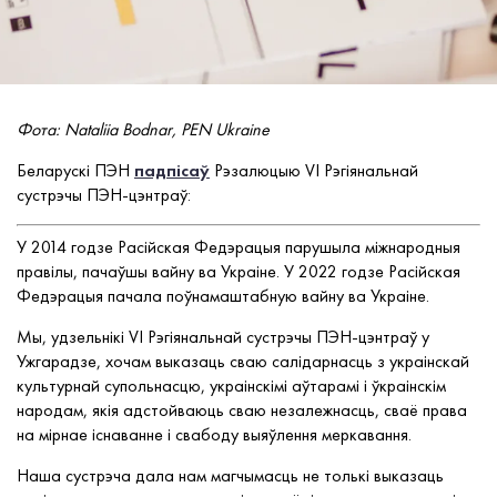
Фота: Nataliia Bodnar, PEN Ukraine
Беларускі ПЭН
падпісаў
Рэзалюцыю VI Рэгіянальнай
сустрэчы ПЭН-цэнтраў:
У 2014 годзе Расійская Федэрацыя парушыла міжнародныя
правілы, пачаўшы вайну ва Украіне. У 2022 годзе Расійская
Федэрацыя пачала поўнамаштабную вайну ва Украіне.
Мы, удзельнікі VI Рэгіянальнай сустрэчы ПЭН-цэнтраў у
Ужгарадзе, хочам выказаць сваю салідарнасць з украінскай
культурнай супольнасцю, украінскімі аўтарамі і ўкраінскім
народам, якія адстойваюць сваю незалежнасць, сваё права
на мірнае існаванне і свабоду выяўлення меркавання.
Наша сустрэча дала нам магчымасць не толькі выказаць