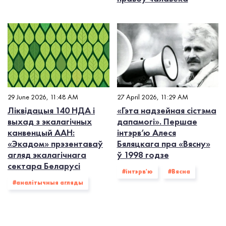
29 June 2026, 11:48 AM
27 April 2026, 11:29 AM
Ліквідацыя 140 НДА і
«Гэта надзейная сістэма
выхад з экалагiчных
дапамогі». Першае
канвенцый ААН:
інтэрв’ю Алеся
«Экадом» прэзентаваў
Бяляцкага пра «Вясну»
агляд экалагічнага
ў 1998 годзе
сектара Беларусі
#інтэрв'ю
#Вясна
#аналітычныя агляды