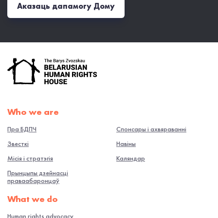
Аказаць дапамогу Дому
Who we are
Пра БДПЧ
Спонсары і ахвяраванні
Звесткі
Навiны
Місія і стратэгія
Каляндар
Прынцыпы дзейнасці
праваабаронцаў
What we do
Human rights advocacy