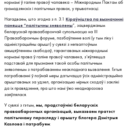
нормамі ў галіне правоў чалавека – Міжнародным Пактам аб
грамадзянскіх і палітычных правах, у прыватнасці.
Нагадваем, што згодна з п. 3.1
Кіраўніцтва па вызначэнні
паняцця “палітычны зняволены
”, зацверджаным
беларускай праваабарончай супольнасцю на ІІІ
Праваабарончым форуме, пазбаўленне волі (у тым ліку і
адміністрацыйны арышт) у сувязі з негвалтоўным
ажыцяўленнем свабодаў, гарантаваных міжнароднымі
нормамі права ў галіне правоў чалавека, з’яўляецца
падставай для прызнання такой асобы палітычным
зняволеным з патрабаваннем неакладнага вызвалення. Гэтыя
патрабаванні ў поўнай меры датычацца ўсіх адміністрацыйна
арыштаваных за удзел, арганізацыю мірных сходаў і заклікі
да іх правядзення, пра што намі ўжо неаднаразова
заяўлялася.
У сувязі з гэтым,
мы, прадстаўнікі беларускіх
праваабарончых арганізацый, выказваем пратэст
палітычнаму пераследу і арышту блогера Дзмітрыя
Казлова і патрабуем
: