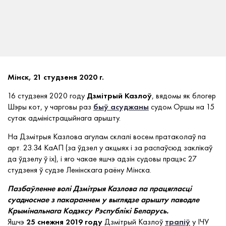
Мінск, 21 студзеня 2020 г.
16 студзеня 2020 году
Дзмітрый Казлоў
, вядомы як блогер
Шэры кот, у чарговы раз
быў асуджаны
судом Оршы на 15
сутак адміністрацыйнага арышту.
На Дзмітрыя Казлова агулам склалі восем пратаколаў па
арт. 23.34 КаАП (за ўдзел у акцыях і за распаўсюд заклікаў
да ўдзелу ў іх), і яго чакае яшчэ адзін судовы працэс 27
студзеня ў судзе Ленінскага раёну Мінска.
Пазбаўленне волі Дзмітрыя Казлова па працягласці
суадноснае з пакараннем у выглядзе арышту паводле
Крымінальнага Кодэксу Рэспублікі Беларусь.
Яшчэ
25 снежня 2019 году
Дзмітрый Казлоў
трапіў
у ІЧУ