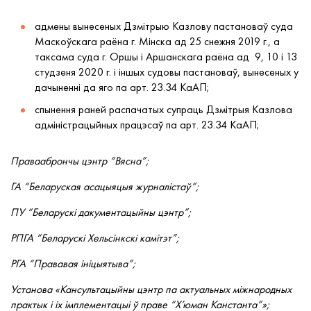
адмены вынесеных Дзмітрыю Казлову пастановаў суда
Маскоўскага раёна г. Мінска ад 25 снежня 2019 г., а
таксама суда г. Оршы і Аршанскага раёна ад 9, 10 і 13
студзеня 2020 г. і іншых судовы пастановаў, вынесеных у
дачыненні да яго па арт. 23.34 КаАП;
спынення раней распачатых супраць Дзмітрыя Казлова
адміністрацыйных працэсаў па арт. 23.34 КаАП;
Праваабрончы цэнтр “Вясна”;
ГА “Беларуская асацыяцыя журналістаў”;
ПУ “Беларускі дакументацыйны цэнтр”;
РПГА “Беларускі Хельсінкскі камітэт”;
РГА “Прававая ініцыятыва”;
Установа «Кансультацыйны цэнтр па актуальных міжнародных
практык і іх імплементацыі ў праве “Х’юман Канстанта”»;