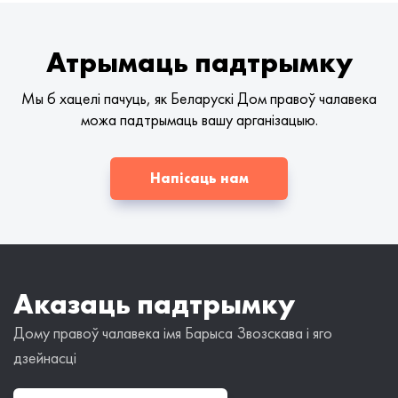
Атрымаць падтрымку
Мы б хацелі пачуць, як Беларускі Дом правоў чалавека
можа падтрымаць вашу арганізацыю.
Напісаць нам
Аказаць падтрымку
Дому правоў чалавека імя Барыса Звозскава і яго
дзейнасці