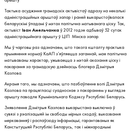
Тактыка асуджэння грамадскіх актывістаў адразу на некалькі
адміністрацыйных арыштаў запар і раней выкарыстоўвалася
беларускімі ўладамі ў мэтах палітычна матыванага ціску. Так,
актывіст
Іван Амельчанка
ў 2012 годзе адбываў 52 сутак
адміністрацыйнага арышту ў ЦІП Мінска запар.
Мы ў чарговы раз адзначаем, што такога кшталту практыка
прымянення нормаў КаАП з’яўляецца заганнай, мае палітычна
матываваны характар, ужываецца з мэтай аказання ціску і
пакарання за грамадскую дзейнасць блогера Дзмітрыя
Казлова.
Акрамя таго, мы адзначаем, што пазбаўленне волі Дзмітрыя
Казлова па працягласці суадноснае з пакараннем у выглядзе
арышту паводле Крымінальнага Кодэксу Рэспублікі Беларусь.
Зняволенне Дзмітрыя Казлова выкарыстана выключна ў
сувязі з рэалізацыяй ім свабоды мірных сходаў, выказвання
меркаванняў і распаўсюду інфармацыі, гарантаваных як
Канстытуцыяй Рэспублікі Беларусь, так і міжнароднымі