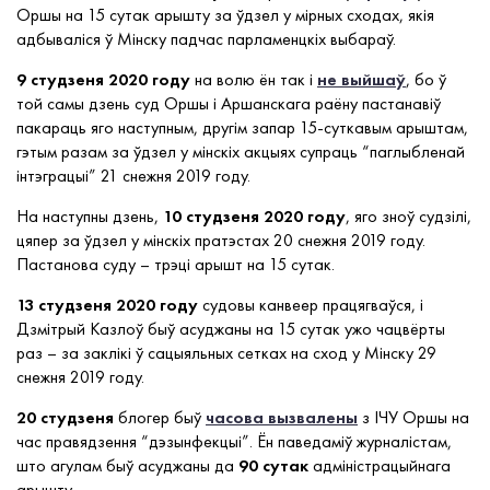
Оршы на 15 сутак арышту за ўдзел у мірных сходах, якія
адбываліся ў Мінску падчас парламенцкіх выбараў.
9 студзеня 2020 году
на волю ён так і
не выйшаў
, бо ў
той самы дзень суд Оршы і Аршанскага раёну пастанавіў
пакараць яго наступным, другім запар 15-суткавым арыштам,
гэтым разам за ўдзел у мінскіх акцыях супраць “паглыбленай
інтэграцыі” 21 снежня 2019 году.
На наступны дзень,
10 студзеня 2020 году
, яго зноў судзілі,
цяпер за ўдзел у мінскіх пратэстах 20 снежня 2019 году.
Пастанова суду – трэці арышт на 15 сутак.
13 студзеня 2020 году
судовы канвеер працягваўся, і
Дзмітрый Казлоў быў асуджаны на 15 сутак ужо чацвёрты
раз – за заклікі ў сацыяльных сетках на сход у Мінску 29
снежня 2019 году.
20 студзеня
блогер быў
часова вызвалены
з ІЧУ Оршы на
час правядзення “дэзынфекцыі”. Ён паведаміў журналістам,
што агулам быў асуджаны да
90
сутак
адміністрацыйнага
арышту.