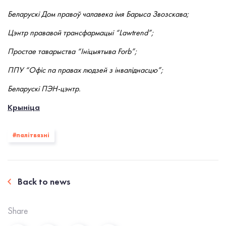
Беларускі Дом правоў чалавека імя Барыса Звозскава;
Цэнтр прававой трансфармацыі “Lawtrend”;
Простае таварыства “Ініцыятыва Forb”;
ППУ “Офіс па правах людзей з інваліднасцю”;
Беларускі ПЭН-цэнтр.
Крыніца
#палiтвязнi
Back to news
Share