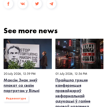
See more news
20 July 2026, 12:59 PM
01 July 2026, 12:56 PM
Максім Знак зняў
Прайшла трэцяя
плакат са сваім
канфэрэнцыя
партрэтам у Вільні
правайдэраў
нефармальнай
#адвакатура
адукацыі ў галіне
правоў чалавека