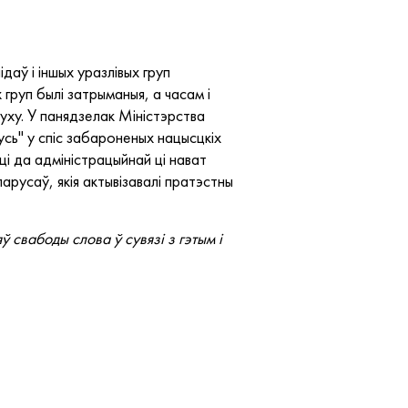
аў і іншых уразлівых груп
груп былі затрыманыя, а часам і
уху. У панядзелак Міністэрства
сь" у спіс забароненых нацысцкіх
ці да адміністрацыйнай ці нават
арусаў, якія актывізавалі пратэстны
 свабоды слова ў сувязі з гэтым і