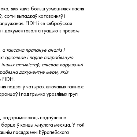
ка, якія яшчэ больш узмацніліся пасля
, сотні выпадкаў катаванняў і
напружаная. FIDH і яе сяброўская
 і дакументавалі сітуацыю з правамі
 а таксама прапануе аналіз і
айт адсочвае і падае падрабязную
 іншых актывістаў; апісвае парушэнні
драбязна дакументуе меры, якія
е FIDH.
я падзеі ў чатырох ключавых галінах:
ронцаў і падтрымка уразлівых груп.
цца, падтрымліваюць падаўленне
 борце ў канцы мінулага месяца. У той
орашнім пасяджэнні Еўрапейскага