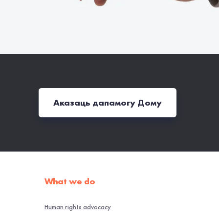
Аказаць дапамогу Дому
What we do
Human rights advocacy