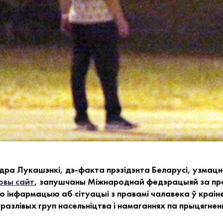
ра Лукашэнкі, дэ-факта прэзідэнта Беларусі, узмацні
овы сайт
, запушчаны Міжнароднай федэрацыяй за пра
 інфармацыю аб сітуацыі з правамі чалавека ў краіне
азлівых груп насельніцтва і намаганнях па прыцягнен