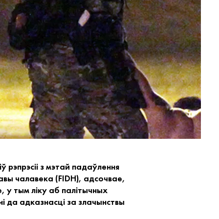
ў рэпрэсіі з мэтай падаўлення
вы чалавека (FIDH), адсочвае,
, у тым ліку аб палітычных
ні да адказнасці за злачынствы