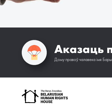
Аказаць 
Дому правоў чалавека імя Барыс