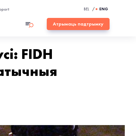
pport
BEL
/
ENG
Атрымаць падтрымку
і: FIDH
матычныя