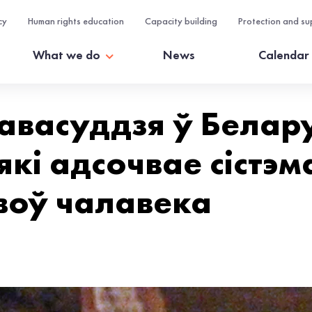
cy
Human rights education
Capacity building
Protection and su
What we do
News
Calendar
васуддзя ў Беларус
 які адсочвае сістэ
воў чалавека