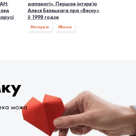
АН:
дапамогі». Першае інтэрв’ю
гляд
Алеся Бяляцкага пра «Вясну»
ларусі
ў 1998 годзе
#інтэрв'ю
#Вясна
мку
века можа