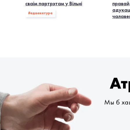
сваім партрэтам у Вільні
правай
адукац
#адвакатура
чалаве
Ат
Мы б хац