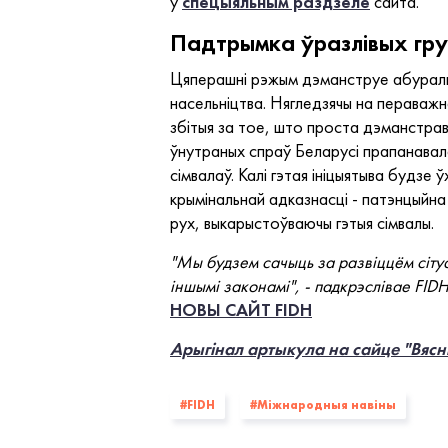
ў
спецыяльным раздзеле
сайта.
Падтрымка ўразлівых гру
Цяперашні рэжым дэманструе абуральна
насельніцтва. Нягледзячы на пераважна
збітыя за тое, што проста дэманстрав
ўнутраных спраў Беларусі прапанавал
сімвалаў. Калі гэтая ініцыятыва будзе
крымінальнай адказнасці - патэнцыйна 
рух, выкарыстоўваючы гэтыя сімвалы.
"Мы будзем сачыць за развіццём сітуа
іншымі законамі", - падкрэслівае FIDH
НОВЫ САЙТ FIDH
Арыгінал артыкула на сайце "Вясн
#FIDH
#Міжнародныя навіны