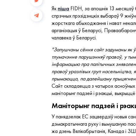
Як
піша
FIDH, за апошнія 13 месяцаў 
спрэчных прэзідэнцкіх выбараў 9 жніў
жорсткага абыходжання і нават некаль
арганізацыя ў Беларусі, Праваабаронч
чалавека ў Беларусі.
"Запушчаны сёння сайт задуманы як ўс
тлумачэнне парушэнняў правоў, у тым 
інфармацыю пра палітычных зняволены
правоў уразлівых груп насельніцтва, 
прымаюцца, па далейшаму прыцягненн
Сайт складаецца з чатырох асноўных 
маніторынг падзей і рэакцыі, выкрыцц
Маніторынг падзей і рэа
У панядзелак ЕС зацвердзіў новыя санк
дэмакратычнага руху і вымушаную пасад
жа дзень Вялікабрытанія, Канада і ЗША