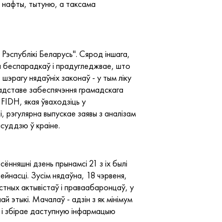
, нафты, тытуню, а таксама
 Рэспублікі Беларусь". Сярод іншага,
я беспарадкаў і прадугледжвае, што
 шэрагу нядаўніх законаў - у тым ліку
падставе забеспячэння грамадскага
 FIDH, якая ўваходзіць у
 рэгулярна выпускае заявы з аналізам
суддзю ў краіне.
нняшні дзень прынамсі 21 з іх былі
йнасці. Зусім нядаўна, 18 чэрвеня,
стных актывістаў і праваабаронцаў, у
й этыкі. Мачалаў - адзін з як мінімум
іх і збірае даступную інфармацыю