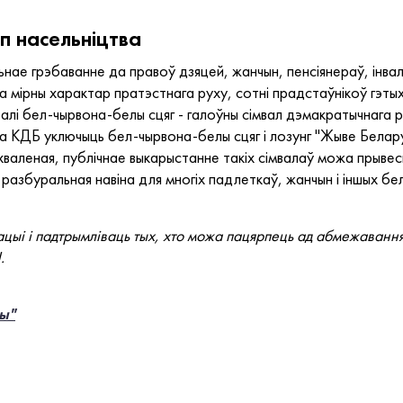
п насельніцтва
е грэбаванне да правоў дзяцей, жанчын, пенсіянераў, інвалід
 мірны характар пратэстнага руху, сотні прадстаўнікоў гэтых 
алі бел-чырвона-белы сцяг - галоўны сімвал дэмакратычнага р
а КДБ уключыць бел-чырвона-белы сцяг і лозунг "Жыве Белару
 ўхваленая, публічнае выкарыстанне такіх сімвалаў можа прывес
разбуральная навіна для многіх падлеткаў, жанчын і іншых бел
цыі і падтрымліваць тых, хто можа пацярпець ад абмежаванняў
.
ы"