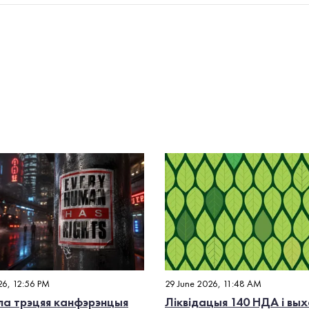
26, 12:56 PM
29 June 2026, 11:48 AM
а трэцяя канфэрэнцыя
Ліквідацыя 140 НДА і вых