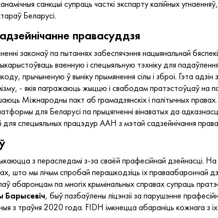
намічныя санкцыі супраць часткі экспарту калійных угнаенняў
ктараў Беларусі.
садзейнічанне правасуддзя
мяненні законаў па пытаннях забеспячэння нацыянальнай бяспекі
ыкарыстоўваць ваенную і спецыяльную тэхніку для падаўленн
коду, прычыненую ў выніку прымянення сілы і зброі. Гэта адзін з
мізму, - якія пагражаюць жыццю і свабодам пратэстоўцаў на 
шаюць Міжнародны пакт аб грамадзянскіх і палітычных правах.
тформы для Беларусі па прыцягненні вінаватых да адказнасці,
і для спецыяльных працэдур ААН з мэтай садзейнічання права
ў
каюцца з пераследамі з-за сваёй прафесійнай дзейнасці. На сё
ах, што мы лічым спробай перашкодзіць іх праваабарончай дзе
тупаў абаронцам па многіх крымінальных справах супраць пратэ
 Барысевіч
, быў пазбаўлены ліцэнзіі за парушэнне прафесійна
каныя з траўня 2020 года. FIDH імкнецца абараніць кожнага з 