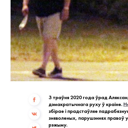
З траўня 2020 года ўрад Аляксанд
дэмакратычнага руху ў краіне.
Н
збірае і прадстаўляе падрабязную
зняволеных, парушэннях правоў ур
рэжыму.