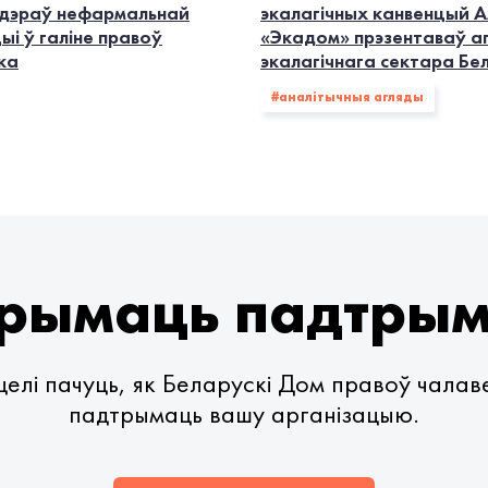
дэраў нефармальнай
экалагiчных канвенцый А
ыі ў галіне правоў
«Экадом» прэзентаваў а
ка
экалагічнага сектара Бе
#аналітычныя агляды
рымаць падтры
елі пачуць, як Беларускі Дом правоў чала
падтрымаць вашу арганізацыю.