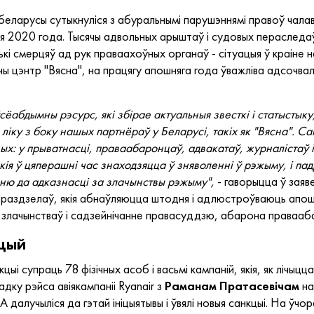
беларусы сутыкнуліся з абуральнымі парушэннямі правоў чалаве
ня 2020 года. Тысячы адвольных арыштаў і судовых пераследаў
кі смерцяў ад рук праваахоўных органаў - сітуацыя ў краіне 
ы цэнтр "Вясна", на працягу апошняга года ўважліва адсочвалі
ёабдымны рэсурс, які збірае актуальныя звесткі і статыстыку,
ліку з боку нашых партнёраў у Беларусі, такіх як "Вясна". С
х: у прыватнасці, праваабаронцаў, адвакатаў, журналістаў і
якія ў цяперашні час знаходзяцца ў зняволенні ў рэжыму, і па
ю да адказнасці за злачынствы рэжыму",
- гаворыцца ў заяв
раздзелаў, якія абнаўляюцца штодня і адлюстроўваюць апошні
ё злачынстваў і садзейнічанне правасуддзю, абарона правааба
кцый
цыі супраць 78 фізічных асоб і васьмі кампаній, якія, як лічы
ку рэйса авіякампаніі Ryanair з
Раманам Пратасевічам
на
 далучыліся да гэтай ініцыятывы і ўвялі новыя санкцыі. На ўч