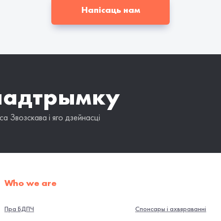
Напісаць нам
падтрымку
а Звозскава і яго дзейнасці
Who we are
Пра БДПЧ
Спонсары і ахвяраванні