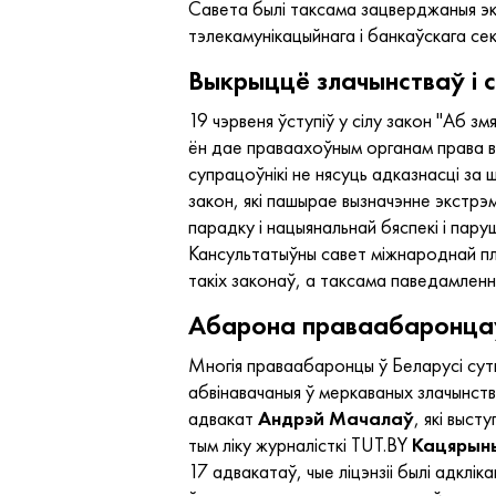
Савета былі таксама зацверджаныя эка
тэлекамунікацыйнага і банкаўскага се
Выкрыццё злачынстваў і 
19 чэрвеня ўступіў у сілу закон "Аб з
ён дае праваахоўным органам права в
супрацоўнікі не нясуць адказнасці за ш
закон, які пашырае вызначэнне экстрэ
парадку і нацыянальнай бяспекі і пару
Кансультатыўны савет міжнароднай пла
такіх законаў, а таксама паведамленн
Абарона праваабаронца
Многія праваабаронцы ў Беларусі суты
абвінавачаныя ў меркаваных злачынств
адвакат
Андрэй Мачалаў
, які выс
тым ліку журналісткі TUT.BY
Кацярыны
17 адвакатаў, чые ліцэнзіі былі адклі