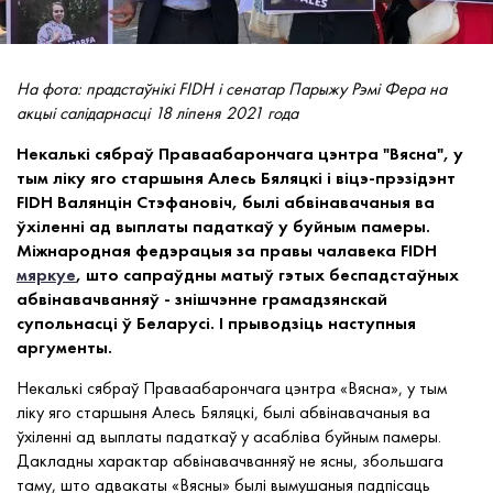
На фота: прадстаўнікі FIDH і сенатар Парыжу Рэмі Фера на
акцыі салідарнасці 18 ліпеня 2021 года
Некалькі сябраў Праваабарончага цэнтра "Вясна", у
тым ліку яго старшыня Алесь Бяляцкі і віцэ-прэзідэнт
FIDH Валянцін Стэфановіч, былі абвінавачаныя ва
ўхіленні ад выплаты падаткаў у буйным памеры.
Міжнародная федэрацыя за правы чалавека FIDH
мяркуе
, што сапраўдны матыў гэтых беспадстаўных
абвінавачванняў - знішчэнне грамадзянскай
супольнасці ў Беларусі. І прыводзіць наступныя
аргументы.
Некалькі сябраў Праваабарончага цэнтра
«
Вясна
»
, у тым
ліку яго старшыня Алесь Бяляцкі, былі абвінавачаныя ва
ўхіленні ад выплаты падаткаў у асабліва буйным памеры.
Дакладны характар абвінавачванняў не ясны, збольшага
таму, што адвакаты
«
Вясны
»
былі вымушаныя падпісаць