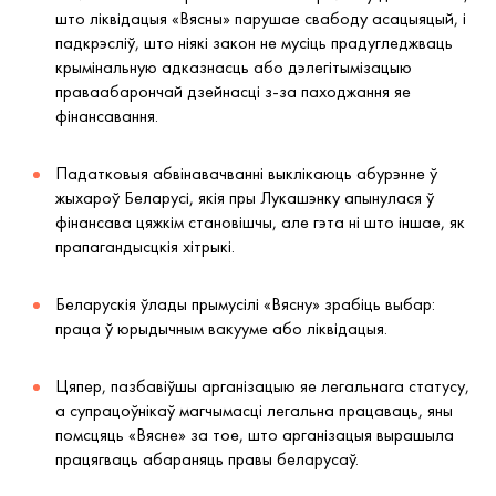
што ліквідацыя
«
Вясны
» парушае
свабоду асацыяцый, і
падкрэсліў, што ніякі закон не мусіць прадугледжваць
крымінальную адказнасць або дэлегітымізацыю
праваабарончай дзейнасці з-за паходжання яе
фінансавання.
Падатковыя абвінавачванні выклікаюць абурэнне ў
жыхароў Беларусі, якія пры Лукашэнку апынулася ў
фінансава цяжкім становішчы, але гэта ні што іншае, як
прапагандысцкія хітрыкі.
Беларускія ўлады прымусілі
«
Вясну
»
зрабіць выбар:
праца ў юрыдычным вакууме або ліквідацыя.
Цяпер, пазбавіўшы арганізацыю яе легальнага статусу,
а супрацоўнікаў магчымасці легальна працаваць, яны
помсцяць
«
Вясн
е»
за тое, што арганізацыя вырашыла
працягваць абараняць правы беларусаў.