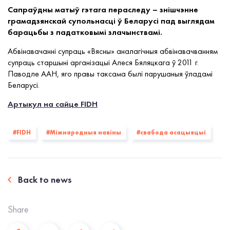
Сапраўдны матыў гэтага пераследу – знішчэнне
грамадзянскай супольнасці ў Беларусі пад выглядам
барацьбы з падатковымі злачынствамі.
Абвінавачанні супраць
«
Вясны
»
аналагічныя абвінавачванням
супраць старшыні арганізацыі Алеся Бяляцкага ў 2011 г.
Паводле ААН, яго правы таксама былі парушаныя ўладамі
Беларусі.
Артыкул на сайце FIDH
#FIDH
#Міжнародныя навіны
#свабода асацыяцыі
Back to news
Share