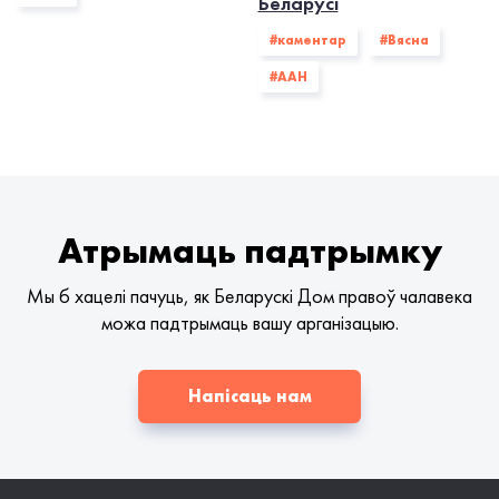
Беларусі
#каментар
#Вясна
#ААН
Атрымаць падтрымку
Мы б хацелі пачуць, як Беларускі Дом правоў чалавека
можа падтрымаць вашу арганізацыю.
Напісаць нам