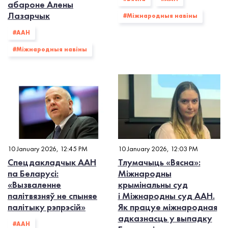
абароне Алены
Лазарчык
#Міжнародныя навіны
#ААН
#Міжнародныя навіны
10 January 2026, 12:45 PM
10 January 2026, 12:03 PM
Спецдакладчык ААН
Тлумачыць «Вясна»:
па Беларусі:
Міжнародны
«Вызваленне
крымінальны суд
палітвязняў не спыняе
і Міжнародны суд ААН.
палітыку рэпрэсій»
Як працуе міжнародная
адказнасць у выпадку
#ААН