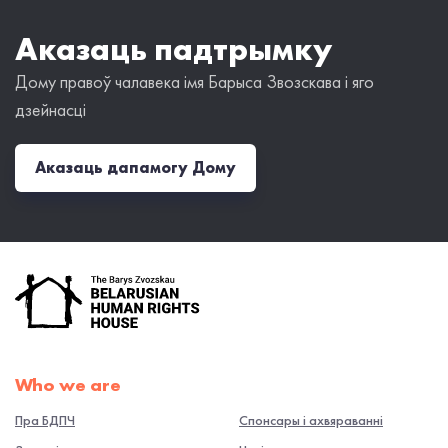
Аказаць падтрымку
Дому правоў чалавека імя Барыса Звозскава і яго
дзейнасці
Аказаць дапамогу Дому
Who we are
Пра БДПЧ
Спонсары і ахвяраванні