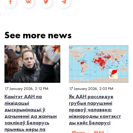
See more news
17 January 2026, 2:12 PM
17 January 2026, 2:05 PM
Камітэт ААН па
Як ААН расследуе
ліквідацыі
грубыя парушэнні
дыскрымінацыі ў
правоў чалавека:
дачыненні да жанчын
міжнародны кантэкст
заклікаў Беларусь
ды кейс Беларусі
прыняць меры па
#Вясна
#ААН