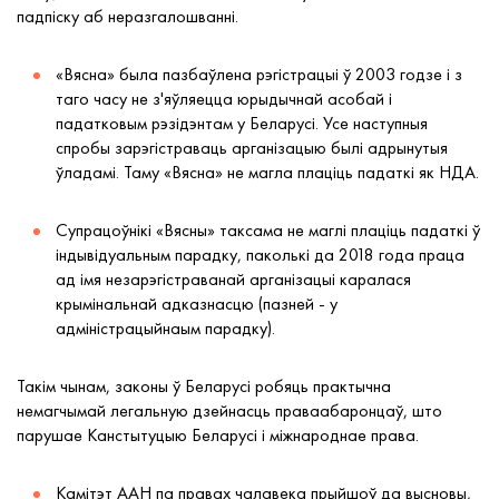
падпіску аб неразгалошванні.
«
Вясна
»
была пазбаўлена рэгістрацыі ў 2003 годзе і з
таго часу не з'яўляецца юрыдычнай асобай і
падатковым рэзідэнтам у Беларусі. Усе наступныя
спробы зарэгістраваць арганізацыю былі адрынутыя
ўладамі. Таму
«
Вясна
»
не магла плаціць падаткі як НДА.
Супрацоўнікі
«
Вясны
»
таксама не маглі плаціць падаткі ў
індывідуальным парадку, паколькі да 2018 года праца
ад імя незарэгістраванай арганізацыі каралася
крымінальнай адказнасцю (пазней - у
адміністрацыйнаым парадку).
Такім чынам, законы ў Беларусі робяць практычна
немагчымай легальную дзейнасць праваабаронцаў, што
парушае Канстытуцыю Беларусі і міжнароднае права.
Камітэт ААН па правах чалавека прыйшоў да высновы,