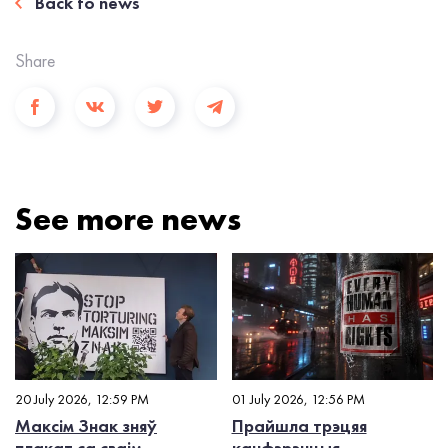
Back to news
Share
See more news
20 July 2026, 12:59 PM
01 July 2026, 12:56 PM
Максім Знак зняў
Прайшла трэцяя
плакат са сваім
канфэрэнцыя