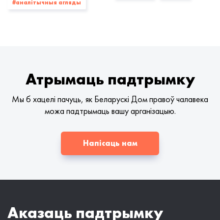
#аналітычныя агляды
Атрымаць падтрымку
Мы б хацелі пачуць, як Беларускі Дом правоў чалавека
можа падтрымаць вашу арганізацыю.
Напісаць нам
Аказаць падтрымку