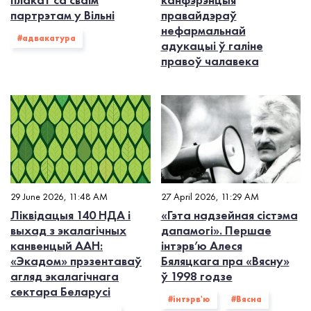
партрэтам у Вільні
правайдэраў
нефармальнай
#адвакатура
адукацыі ў галіне
правоў чалавека
29 June 2026, 11:48 AM
27 April 2026, 11:29 AM
Ліквідацыя 140 НДА і
«Гэта надзейная сістэма
выхад з экалагiчных
дапамогі». Першае
канвенцый ААН:
інтэрв’ю Алеся
«Экадом» прэзентаваў
Бяляцкага пра «Вясну»
агляд экалагічнага
ў 1998 годзе
сектара Беларусі
#інтэрв'ю
#Вясна