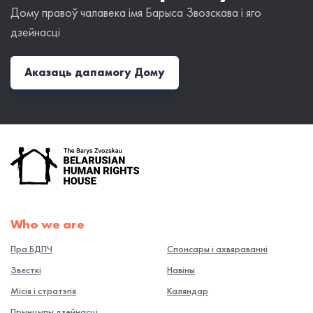
Дому правоў чалавека імя Барыса Звозскава і яго
дзейнасці
Аказаць дапамогу Дому
Who we are
Пра БДПЧ
Спонсары і ахвяраванні
Звесткі
Навiны
Місія і стратэгія
Каляндар
Прынцыпы дзейнасці