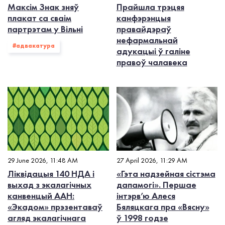
Максім Знак зняў
Прайшла трэцяя
плакат са сваім
канфэрэнцыя
партрэтам у Вільні
правайдэраў
нефармальнай
#адвакатура
адукацыі ў галіне
правоў чалавека
29 June 2026, 11:48 AM
27 April 2026, 11:29 AM
Ліквідацыя 140 НДА і
«Гэта надзейная сістэма
выхад з экалагiчных
дапамогі». Першае
канвенцый ААН:
інтэрв’ю Алеся
«Экадом» прэзентаваў
Бяляцкага пра «Вясну»
агляд экалагічнага
ў 1998 годзе