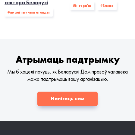
сектара Беларусі
#інтэрв'ю
#Вясна
#аналітычныя агляды
Атрымаць падтрымку
Мы б хацелі пачуць, як Беларускі Дом правоў чалавека
можа падтрымаць вашу арганізацыю.
Напісаць нам