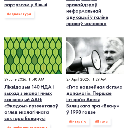
партрэтам у Вільні
правайдэраў
нефармальнай
#адвакатура
адукацыі ў галіне
правоў чалавека
29 June 2026, 11:48 AM
27 April 2026, 11:29 AM
Ліквідацыя 140 НДА і
«Гэта надзейная сістэма
выхад з экалагiчных
дапамогі». Першае
канвенцый ААН:
інтэрв’ю Алеся
«Экадом» прэзентаваў
Бяляцкага пра «Вясну»
агляд экалагічнага
ў 1998 годзе
сектара Беларусі
#інтэрв'ю
#Вясна
#аналітычныя агляды