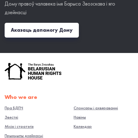
Дому правоў чалавека імя Барыса Звозскава і яго
дзейнасці
Аказаць дапамогу Дому
Who we are
Пра БДПЧ
Спонсары і ахвяраванні
Звесткі
Навiны
Місія і стратэгія
Каляндар
Прынцыпы дзейнасці