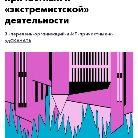
«‎экстремистской»
деятельности
3.-перечень-организаций-и-ИП-причастных-к-
эд
СКАЧАТЬ