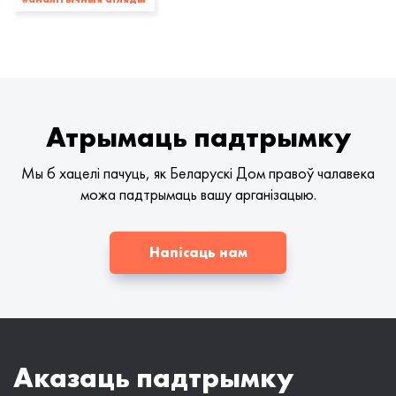
Атрымаць падтрымку
Мы б хацелі пачуць, як Беларускі Дом правоў чалавека
можа падтрымаць вашу арганізацыю.
Напісаць нам
Аказаць падтрымку