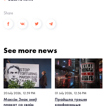
Share
See more news
20 July 2026, 12:59 PM
01 July 2026, 12:56 PM
Максім Знак зняў
Прайшла трэцяя
плакат са сваім
канфэрэнцыя