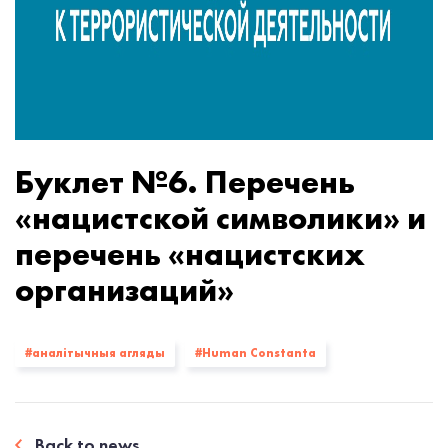
Буклет №6. Перечень
«‎нацистской символики» и
перечень «‎нацистских
организаций»
#аналітычныя агляды
#Human Constanta
Back to news