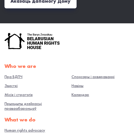
Аказаць дапамогу Дому
Who we are
Пра БДПЧ
Спонсары і ахвяраванні
Звесткі
Навiны
Місія і стратэгія
Каляндар
Прынцыпы дзейнасці
праваабаронцаў
What we do
Human rights advocacy