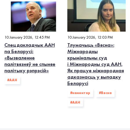
10 January 2026, 12:45 PM
10 January 2026, 12:03 PM
Спецдакладчык ААН
Тлумачыць «Вясна»:
па Беларусі:
Міжнародны
«Вызваленне
крымінальны суд
палітвязняў не спыняе
і Міжнародны суд ААН.
палітыку рэпрэсій»
Як працуе міжнародная
адказнасць у выпадку
#ААН
Беларусі
#каментар
#Вясна
#ААН