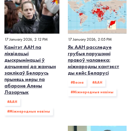
17 January 2026, 2:12 PM
17 January 2026, 2:05 PM
Камітэт ААН па
Як ААН расследуе
ліквідацыі
грубыя парушэнні
дыскрымінацыі ў
правоў чалавека:
дачыненні да жанчын
міжнародны кантэкст
заклікаў Беларусь
ды кейс Беларусі
прыняць меры па
#Вясна
#ААН
абароне Алены
Лазарчык
#Міжнародныя навіны
#ААН
#Міжнародныя навіны