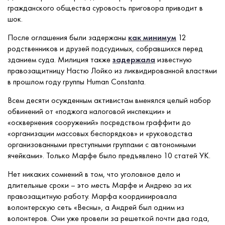
гражданского общества суровость приговора приводит в
шок.
После оглашения были задержаны
как минимум
12
родственников и друзей подсудимых, собравшихся перед
зданием суда. Милиция также
задержала
известную
правозащитницу Настю Лойко из ликвидированной властями
в прошлом году группы Human Constanta.
Всем десяти осужденным активистам вменялся целый набор
обвинений от «поджога налоговой инспекции» и
«осквернения сооружений» посредством граффити до
«организации массовых беспорядков» и «руководства
организованными преступными группами с автономными
ячейками». Только Марфе было предъявлено 10 статей УК.
Нет никаких сомнений в том, что уголовное дело и
длительные сроки – это месть Марфе и Андрею за их
правозащитную работу. Марфа координировала
волонтерскую сеть «Весны», а Андрей был одним из
волонтеров. Они уже провели за решеткой почти два года,