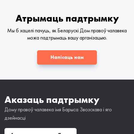
Атрымаць падтрымку
Мы б хацелі пачуць, як Беларускі Дом правоў чалавека
можа падтрымаць вашу арганізацыю.
Напісаць нам
Аказаць падтрымку
Дому правоў чалавека імя Барыса Звозскава і яго
дзейнасці