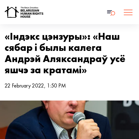
«Індэкс цэнзуры»: «Наш
сябар і былы калега
Андрэй Аляксандраў усё
яшчэ за кратамі»
22 February 2022, 1:50 PM