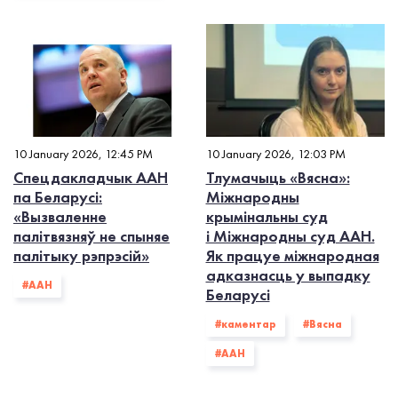
10 January 2026, 12:45 PM
10 January 2026, 12:03 PM
Спецдакладчык ААН
Тлумачыць «Вясна»:
па Беларусі:
Міжнародны
«Вызваленне
крымінальны суд
палітвязняў не спыняе
і Міжнародны суд ААН.
палітыку рэпрэсій»
Як працуе міжнародная
адказнасць у выпадку
#ААН
Беларусі
#каментар
#Вясна
#ААН