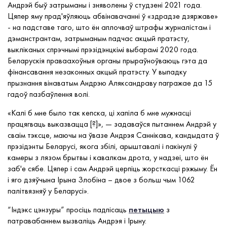
Андрэй быў з
атрыманы і зняволены ў студзені 2021 года.
Ц
япер
яму
прад'яўляюць абвінавачанні ў «здрадзе дзяржаве»
- на падставе таго, што ён
аплочваў
штрафы журналістам і
дэманстрантам, затрыманым падчас акцый пратэсту,
выкліканых спрэчнымі прэзідэнцкімі выбарамі 2020 года.
Беларускія праваахоўныя органы прыраўноўваюць гэта да
фінансавання незаконных акцый пратэсту. У выпадку
прызнання вінаватым
Андрэю Аляксандраву
пагражае да 15
гадоў пазбаўлення волі.
«Калі б мне
было
так кепска, ці хапіла б
мне
мужнасці
працягваць выказвацца [?]», — зада
ва
ўся пытаннем Андрэй у
сваім
тэксце
, маючы на ўвазе Андрэя Саннікава, кандыдата ў
прэзідэнты Беларусі, якога збілі, арыштавалі і пакінулі ў
камеры
з лязом брытвы і кавалкам
дрота
, у надзеі, што
ён
заб'е сябе.
Цяпер і сам Андрэй
церпіць
жорсткасці рэжыму. Ён
і яго
дзяўчына
Ірына Злобіна – двое з больш чым 1062
палітвязняў у Беларусі
».
“Індэкс цэнзуры” просіць падпісаць
петыцыю
з
патравабаннем вызваліць Андрэя і Ірыну.