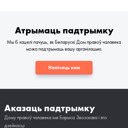
Атрымаць падтрымку
Мы б хацелі пачуць, як Беларускі Дом правоў чалавека
можа падтрымаць вашу арганізацыю.
Напісаць нам
Аказаць падтрымку
Дому правоў чалавека імя Барыса Звозскава і яго
дзейнасці