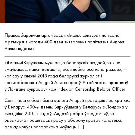
Праваабарончая арганізацыя «Індэкс цэнзуры» напісала
артыкул
з нагоды 400 дзён зняволення палітвязня Андрэя
Аляксандрава:
«Я вельмі ўзрушаны мужнасцю
беларускіх людзей
, які
я
не
змаўкаюць
, нават ведаючы,
якая небяспека ім пагражае
», —
напісаў у снежні 2013 года беларускі журналіст і
праваабаронца Андрэй Аляксандраў.
У той час ён п
рацаваў
у Лондане
супрацоўнікам
Index on Censorship Belarus Officer.
Сёння наш сябар і былы калега Андрэй
праводзіць
за кратамі
ў Беларусі 400-ы дзень. Вярнуўшыся ў Беларусь з Лондана ў
сярэдзіне 2010-х гадоў, Андрэй добра ўсведамляў
, як
рызыкоўна працягваць працу ў
абарону правоў чалавека,
але
адмовўся запалохана маўчаць
.
[…]