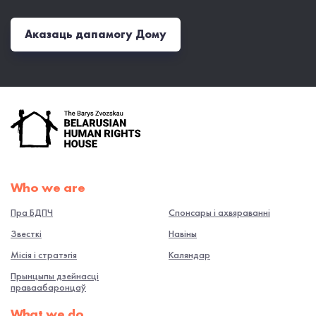
Аказаць дапамогу Дому
Who we are
Пра БДПЧ
Спонсары і ахвяраванні
Звесткі
Навiны
Місія і стратэгія
Каляндар
Прынцыпы дзейнасці
праваабаронцаў
What we do