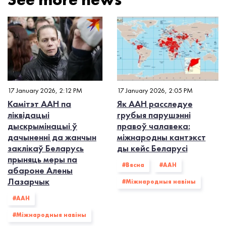
17 January 2026, 2:12 PM
17 January 2026, 2:05 PM
Камітэт ААН па
Як ААН расследуе
ліквідацыі
грубыя парушэнні
дыскрымінацыі ў
правоў чалавека:
дачыненні да жанчын
міжнародны кантэкст
заклікаў Беларусь
ды кейс Беларусі
прыняць меры па
#Вясна
#ААН
абароне Алены
Лазарчык
#Міжнародныя навіны
#ААН
#Міжнародныя навіны