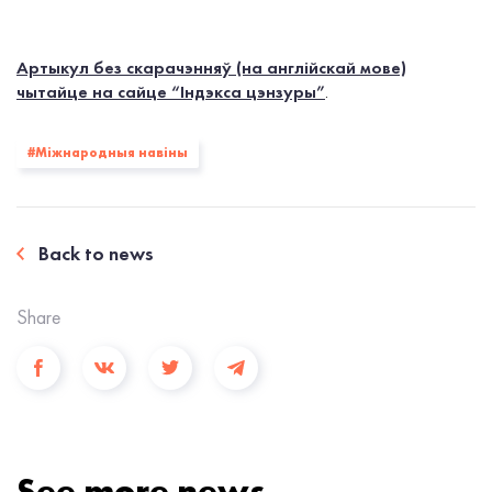
Артыкул без скарачэнняў (на англійскай мове)
чытайце на сайце “Індэкса цэнзуры”
.
#Міжнародныя навіны
Back to news
Share
See more news