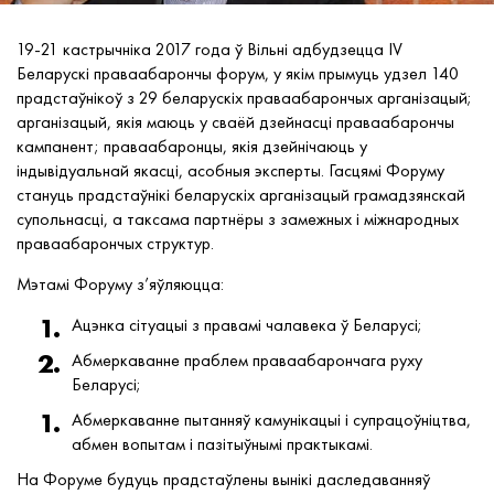
19-21 кастрычніка 2017 года ў Вільні адбудзецца IV
Беларускі праваабарончы форум, у якім прымуць удзел 140
прадстаўнікоў з 29 беларускіх праваабарончых арганізацый;
арганізацый, якія маюць у сваёй дзейнасці праваабарончы
кампанент; праваабаронцы, якія дзейнічаюць у
індывідуальнай якасці, асобныя эксперты. Гасцямі Форуму
стануць прадстаўнікі беларускіх арганізацый грамадзянскай
супольнасці, а таксама партнёры з замежных і міжнародных
праваабарончых структур.
Мэтамі Форуму з’яўляюцца:
Ацэнка сітуацыі з правамі чалавека ў Беларусі;
Абмеркаванне праблем праваабарончага руху
Беларусі;
Абмеркаванне пытанняў камунікацыі і супрацоўніцтва,
абмен вопытам і пазітыўнымі практыкамі.
На Форуме будуць прадстаўлены вынікі даследаванняў