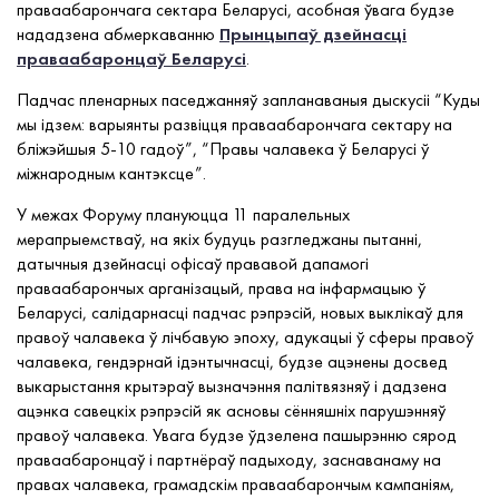
праваабарончага сектара Беларусі, асобная ўвага будзе
нададзена абмеркаванню
Прынцыпаў дзейнасці
праваабаронцаў Беларусі
.
Падчас пленарных паседжанняў запланаваныя дыскусіі “Куды
мы ідзем: варыянты развіцця праваабарончага сектару на
бліжэйшыя 5-10 гадоў”, “Правы чалавека ў Беларусі ў
міжнародным кантэксце”.
У межах Форуму плануюцца 11 паралельных
мерапрыемстваў, на якіх будуць разгледжаны пытанні,
датычныя дзейнасцi офicаў прававой дапамогi
праваабарончых арганiзацый, права на інфармацыю ў
Беларусі, салідарнасці падчас рэпрэсій, новых выклікаў для
правоў чалавека ў лічбавую эпоху, адукацыі ў сферы правоў
чалавека, гендэрнай ідэнтычнасці, будзе ацэнены досвед
выкарыстання крытэраў вызначэння палітвязняў і дадзена
ацэнка савецкіх рэпрэсій як асновы сённяшніх парушэнняў
правоў чалавека. Увага будзе ўдзелена пашырэнню сярод
праваабаронцаў і партнёраў падыходу, заснаванаму на
правах чалавека, грамадскім праваабарончым кампаніям,