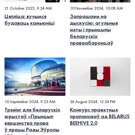
21 October 2025, 9:24 AM
10 November 2024, 10:08 AM
Цяпліца: вучымся
Запрашаем на
будаваць камьюніці
дыскусію: агульныя
мэты і прынцыпы
беларускіх
праваабаронцаў
10 September 2024, 9:23 AM
26 August 2024, 12:24 PM
Трэнінг для беларускіх
Конкурс праектных
юрыстаў «Прынцып
прапановаў ад BELARUS
вяршэнства права
BEEHIVE 2.0
ў працы Рады Эўропы