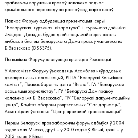
праблемам парушэння правоў чалавека падчас
крымінальнага пераследу за распаўсюд наркотыкаў.
Падчас Форуму адбудзецца прэзентацыя​ ​ серыі​ ​
“Беларуская​ ​ турэмная​ ​ літаратура”​ ​ і​ ​ турэмнага дзённіка
Зміцера​ ​ Дразда, будзе дзейнічаць майстэрня школы
лічбавай бяспекі Беларускага Дома правоў чалавека ім.
Б.Звозскава (DSS375).
Па выніках Форуму плануецца прыняцце Рэзалюцыі.
У Аргкамітэт Форуму ўваходзяць Асамблея няўрадавых
дэмакратычных арганізацый, РПГА “Беларускі Хельсінкскі
камітэт”, Праваабарончы цэнтр “Вясна”, ГА “Беларуская
асацыяцыя журналістаў”, ГУ “Беларускі Дом правоў
чалавека імя Б. Звозскава”, ПУ “Беларускі дакументацыйны
цэнтр”, Камітэт абароны рэпрэсаваных “Салідарнасць”,
Асветніцкая ўстанова “Цэнтр прававой трансфармацыі”.
Першы Беларускі праваабарончы форум адбыўся ў 2004
годзе каля Мінска, другі – у 2010 годзе ў Вільні, трэці – у
2013 годзе ў Вільні.