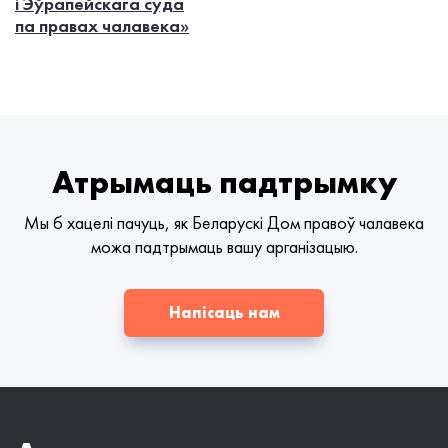
і Эўрапейскага суда
па правах чалавека»
Атрымаць падтрымку
Мы б хацелі пачуць, як Беларускі Дом правоў чалавека
можа падтрымаць вашу арганізацыю.
Напісаць нам