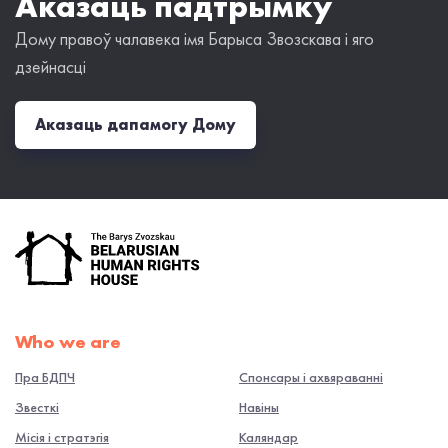
Аказаць падтрымку
Дому правоў чалавека імя Барыса Звозскава і яго
дзейнасці
Аказаць дапамогу Дому
Who we are
Пра БДПЧ
Спонсары і ахвяраванні
Звесткі
Навiны
Місія і стратэгія
Каляндар