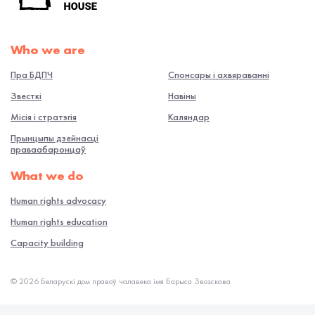
Who we are
Пра БДПЧ
Спонсары і ахвяраванні
Звесткі
Навiны
Місія і стратэгія
Каляндар
Прынцыпы дзейнасці
праваабаронцаў
What we do
Human rights advocacy
Human rights education
Capacity building
© 2026 Беларускі дом правоў чалавека імя Барыса Звозскава