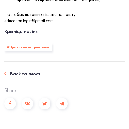
Па любых пытаннях пішыце на пошту
education.legin@gmail.com
Крыніца навіны
#Прававая ініцыятыва
Back to news
Share