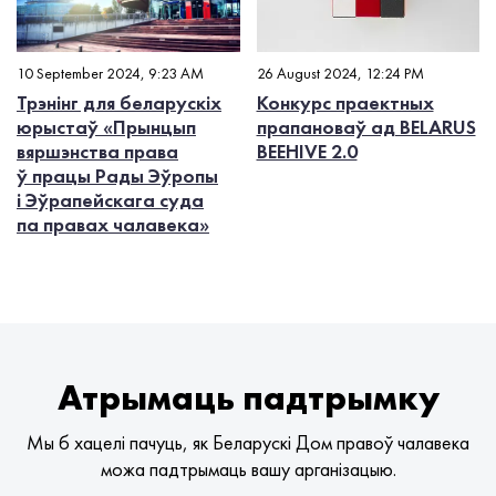
10 September 2024, 9:23 AM
26 August 2024, 12:24 PM
Трэнінг для беларускіх
Конкурс праектных
юрыстаў «Прынцып
прапановаў ад BELARUS
вяршэнства права
BEEHIVE 2.0
ў працы Рады Эўропы
і Эўрапейскага суда
па правах чалавека»
Атрымаць падтрымку
Мы б хацелі пачуць, як Беларускі Дом правоў чалавека
можа падтрымаць вашу арганізацыю.