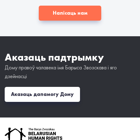
Напісаць нам
Аказаць падтрымку
Дому правоў чалавека імя Барыса Звозскава і яго
дзейнасці
Аказаць дапамогу Дому