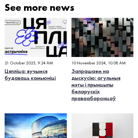
See more news
21 October 2025, 9:24 AM
10 November 2024, 10:08 AM
Цяпліца: вучымся
Запрашаем на
будаваць камьюніці
дыскусію: агульныя
мэты і прынцыпы
беларускіх
праваабаронцаў