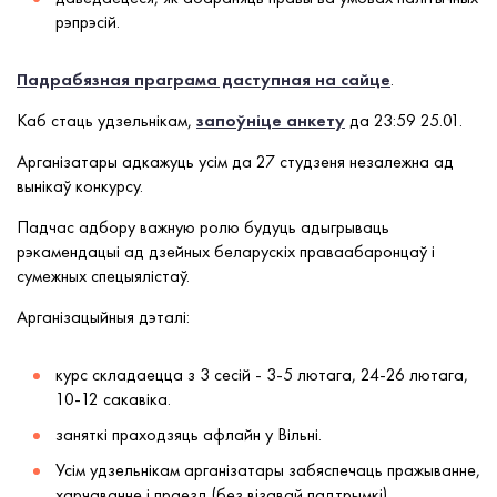
рэпрэсій.
Падрабязная праграма даступная на сайце
.
Каб стаць удзельнікам,
запоўніце анкету
да 23:59 25.01.
Арганізатары адкажуць усім да 27 студзеня незалежна ад
вынікаў конкурсу.
Падчас адбору важную ролю будуць адыгрываць
рэкамендацыі ад дзейных беларускіх праваабаронцаў і
сумежных спецыялістаў.
Арганізацыйныя дэталі:
курс складаецца з 3 сесій - 3-5 лютага, 24-26 лютага,
10-12 сакавіка.
заняткі праходзяць афлайн у Вільні.
Усім удзельнікам арганізатары забяспечаць пражыванне,
харчаванне і праезд (без візавай падтрымкі).